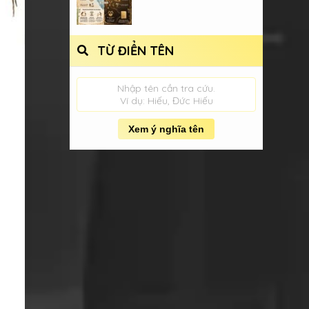
TỪ ĐIỂN TÊN
Nhập tên cần tra cứu.
Ví dụ: Hiếu, Đức Hiếu
Xem ý nghĩa tên