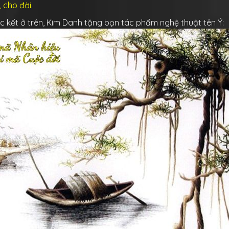
 cho đời.
úc kết ở trên, Kim Danh tặng bạn tác phẩm nghệ thuật tên Ý: