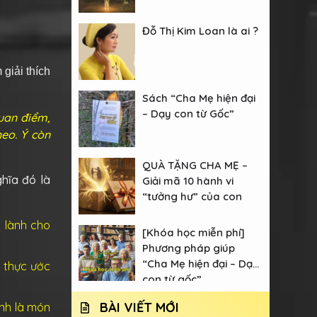
Đỗ Thị Kim Loan là ai ?
giải thích
Sách “Cha Mẹ hiện đại
– Dạy con từ Gốc”
quan điểm,
heo. Ý còn
QUÀ TẶNG CHA MẸ –
ghĩa đó là
Giải mã 10 hành vi
“tưởng hư” của con
t lành cho
[Khóa học miễn phí]
Phương pháp giúp
“Cha Mẹ hiện đại – Dạy
 thực ước
con từ gốc”
BÀI VIẾT MỚI
ính là món