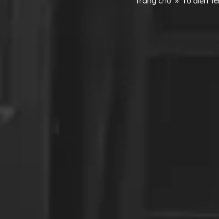
Trang chủ
»
Từ điển T