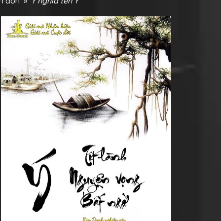
ên đơn
»
Ý nghĩa tên Ý