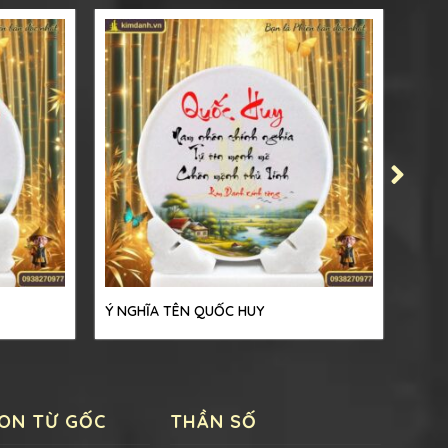
Ý NGHĨA TÊN QUỐC HUY
Ý NG
ON TỪ GỐC
THẦN SỐ