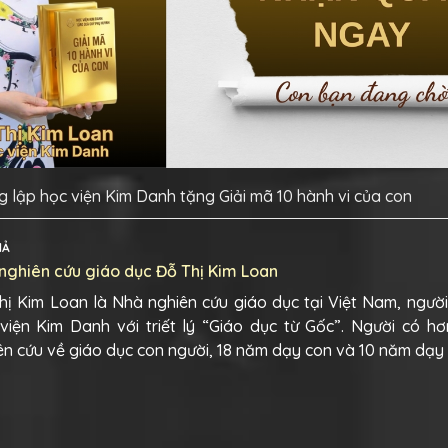
 lập học viện Kim Danh tặng Giải mã 10 hành vi của con
IẢ
nghiên cứu giáo dục Đỗ Thị Kim Loan
hị Kim Loan là Nhà nghiên cứu giáo dục tại Việt Nam, ngườ
viện Kim Danh với triết lý “Giáo dục từ Gốc”. Người có h
ên cứu về giáo dục con người, 18 năm dạy con và 10 năm dạy 