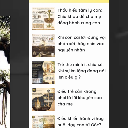
Thấu hiểu tâm lý con:
Chìa khóa để cha mẹ
đồng hành cùng con
Khi con cãi lời: Đừng vội
phán xét, hãy nhìn vào
nguyên nhân
Trẻ thu mình ít chia sẻ:
Khi sự im lặng đang nói
lên điều gì?
Điều trẻ cần không
phải là lời khuyên của
cha mẹ
Điều khiển hành vi hay
nuôi dạy con từ Gốc?