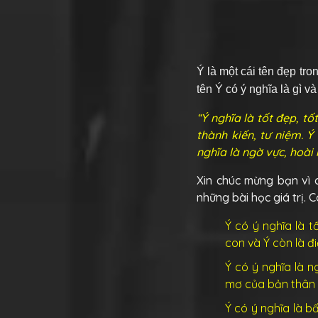
Ý
là một cái tên đẹp tr
tên Ý có ý nghĩa là gì v
“Ý nghĩa là tốt đẹp, tố
thành kiến, tư niệm. Ý
nghĩa là ngờ vực, hoài n
Xin chúc mừng bạn vì 
những bài học giá trị. 
Ý có ý nghĩa là 
con và Ý còn là đi
Ý có ý nghĩa là 
mơ của bản thân 
Ý có ý nghĩa là b