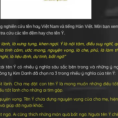
hay
ong nghiên cứu tên
Việt Nam và tiếng Hán Việt. Mời bạn xem 
à tra cứu các tên đệm hay cho tên Ý.
t lành, là xưng tụng, khen ngợi. Ý là nội tâm, điều suy nghĩ, 
 là tình cảm, ước mong, nguyện vọng, là che, phủ, là làm t
ghi, là liệu định, dự tính, bất ngờ”
cái tên Ý có nhiều ý nghĩa sâu sắc bên trong và những ý n
Công ty Kim Danh đã chọn ra 3 trong nhiều ý nghĩa của tên Ý:
tốt lành. Cha mẹ đặt con tên Ý là mong muốn những điều tố
ều tốt lành cho những ai tìm gặp.
nguyện vọng. Tên Ý chứa đựng nguyện vọng của cha mẹ, hiện
và giúp đỡ người khác.
ất ngờ. Ai cũng thích những món quà bất ngờ. Người tên Ý ch