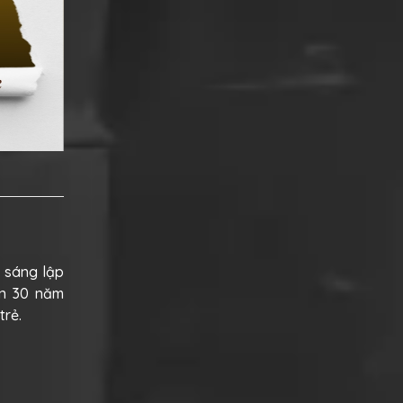
i sáng lập
ơn 30 năm
trẻ.