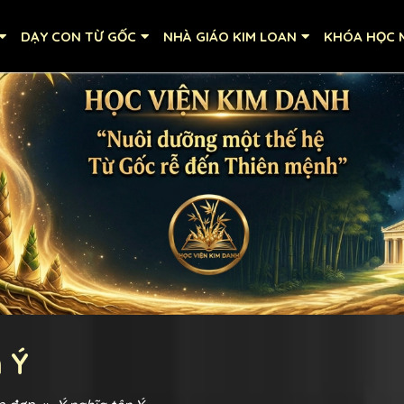
DẠY CON TỪ GỐC
NHÀ GIÁO KIM LOAN
KHÓA HỌC M
n Ý