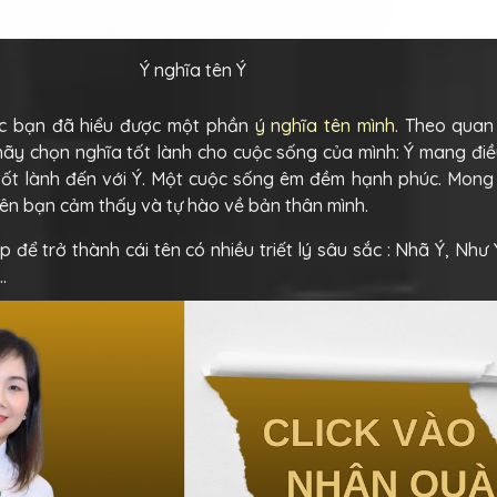
Ý nghĩa tên Ý
c bạn đã hiểu được một phần
ý nghĩa tên mình
. Theo quan
 hãy chọn nghĩa tốt lành cho cuộc sống của mình: Ý mang điề
tốt lành đến với Ý. Một cuộc sống êm đềm hạnh phúc. Mong
 tên bạn cảm thấy và tự hào về bản thân mình.
để trở thành cái tên có nhiều triết lý sâu sắc : Nhã Ý, Như Ý
…