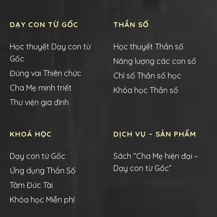
DẠY CON TỪ GỐC
THẦN SỐ
Học thuyết Dạy con từ
Học thuyết Thần số
Gốc
Năng lượng các con số
Đúng vai Thiên chức
Chỉ số Thần số học
Cha Mẹ minh triết
Khóa học Thần số
Thư viện gia đình
KHOÁ HỌC
DỊCH VỤ – SẢN PHẨM
Dạy con từ Gốc
Sách “Cha Mẹ hiện đại –
Dạy con từ Gốc”
Ứng dụng Thần Số
Tâm Đức Tài
Khóa học Miễn phí