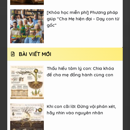
[Khóa học miễn phí] Phương pháp
giúp “Cha Mẹ hiện đại – Dạy con từ
gốc”
BÀI VIẾT MỚI
Thấu hiểu tâm lý con: Chìa khóa
để cha mẹ đồng hành cùng con
Khi con cãi lời: Đừng vội phán xét,
hãy nhìn vào nguyên nhân