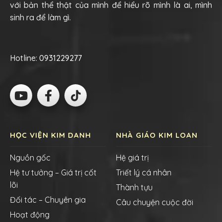
với bản thể thật của mình để hiểu rõ mình là ai, mình
sinh ra để làm gì.
Hotline:
0931229277
HỌC VIỆN KIM DANH
NHÀ GIÁO KIM LOAN
Nguồn gốc
Hệ giá trị
Hệ tư tưởng – Giá trị cốt
Triết lý cá nhân
lõi
Thành tựu
Đối tác – Chuyên gia
Câu chuyện cuộc đời
Hoạt động