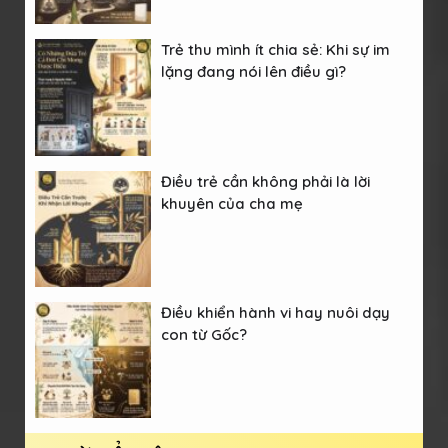
Trẻ thu mình ít chia sẻ: Khi sự im
lặng đang nói lên điều gì?
Điều trẻ cần không phải là lời
khuyên của cha mẹ
Điều khiển hành vi hay nuôi dạy
con từ Gốc?