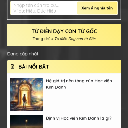
Nhập tên cần tra cứu.
Xem ý nghĩa tên
Ví dụ: Hiếu, Đức Hiếu
TỪ ĐIỂN DẠY CON TỪ GỐC
Trang chủ
»
Từ điển Dạy con từ Gốc
Đang cập nhật
BÀI NỔI BẬT
Hệ giá trị nền tảng của Học viện
Kim Danh
Định vị Học viện Kim Danh là gì?