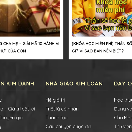
 CHA MẸ – GIẢI MÃ 10 HÀNH VI
[KHÓA HỌC MIỄN PHÍ] THẦN S
HƯ” CỦA CON
GÌ? VÌ SAO BẠN NÊN BIẾT?
ỆN KIM DANH
NHÀ GIÁO KIM LOAN
DẠY C
c
Hệ giá trị
Học thu
 – Giá trị cốt lõi
Triết lý cá nhân
Đúng va
 Chuyên gia
Thành tựu
Cha Mẹ m
g
Câu chuyện cuộc đời
Thư viện