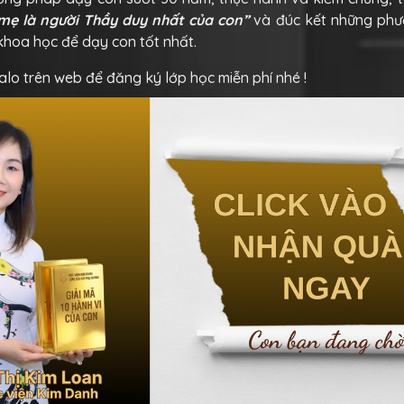
ẹ là người Thầy duy nhất của con”
và đúc kết những ph
khoa học để dạy con tốt nhất.
alo trên web để đăng ký lớp học miễn phí nhé !