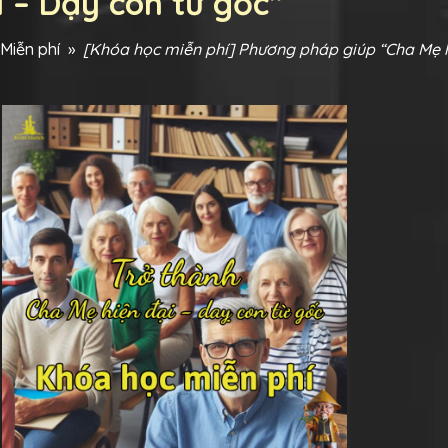
i – Dạy con từ gốc”
Miễn phí
»
[Khóa học miễn phí] Phương pháp giúp “Cha Mẹ h