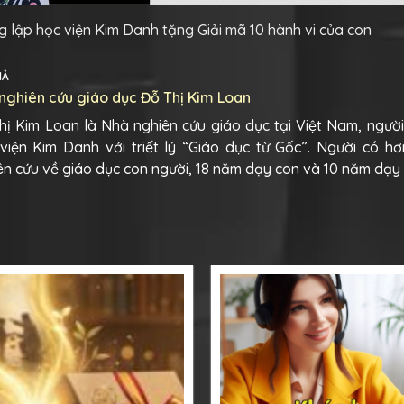
 lập học viện Kim Danh tặng Giải mã 10 hành vi của con
IẢ
nghiên cứu giáo dục Đỗ Thị Kim Loan
hị Kim Loan là Nhà nghiên cứu giáo dục tại Việt Nam, ngườ
viện Kim Danh với triết lý “Giáo dục từ Gốc”. Người có h
ên cứu về giáo dục con người, 18 năm dạy con và 10 năm dạy 