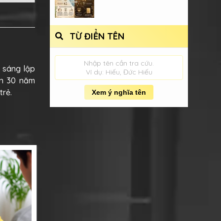
TỪ ĐIỂN TÊN
Nhập tên cần tra cứu.
i sáng lập
Ví dụ: Hiếu, Đức Hiếu
ơn 30 năm
trẻ.
Xem ý nghĩa tên