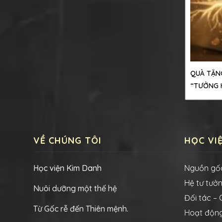
QUÀ TẶNG
“TƯỞNG 
VỀ CHÚNG TÔI
HỌC VI
Học viện Kim Danh
Nguồn gố
Hệ tư tưởng
Nuôi dưỡng một thế hệ
Đối tác –
Từ Gốc rễ đến Thiên mệnh.
Hoạt độn