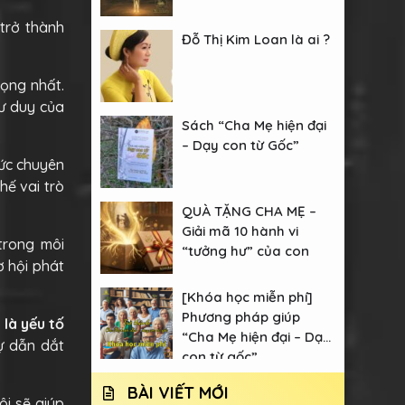
trở thành
Đỗ Thị Kim Loan là ai ?
rọng nhất.
tư duy của
Sách “Cha Mẹ hiện đại
– Dạy con từ Gốc”
hức chuyên
hế vai trò
QUÀ TẶNG CHA MẸ –
Giải mã 10 hành vi
trong môi
“tưởng hư” của con
ơ hội phát
[Khóa học miễn phí]
Phương pháp giúp
 là yếu tố
“Cha Mẹ hiện đại – Dạy
ự dẫn dắt
con từ gốc”
BÀI VIẾT MỚI
i sẽ giúp