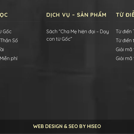
HỌC
DỊCH VỤ – SẢN PHẨM
TỪ ĐI
ừ Gốc
Sách “Cha Mẹ hiện đại – Dạy
Từ điển 
con từ Gốc”
 Thần Số
Từ điển 
ài
Giải mã
Miễn phí
Giải mã
WEB DESIGN & SEO BY HISEO