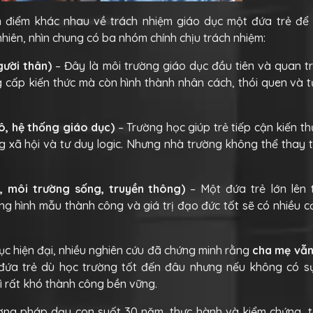
n điểm khác nhau về trách nhiệm giáo dục một đứa trẻ để 
nhiên, nhìn chung có ba nhóm chính chịu trách nhiệm:
gười thân)
– Đây là môi trường giáo dục đầu tiên và quan t
 cấp kiến thức mà còn hình thành nhân cách, thói quen và 
ô, hệ thống giáo dục)
– Trường học giúp trẻ tiếp cận kiến t
g xã hội và tư duy logic. Nhưng nhà trường không thể thay t
, môi trường sống, truyền thông)
– Một đứa trẻ lớn lên 
ững hình mẫu thành công và giá trị đạo đức tốt sẽ có nhiều c
dục hiện đại, nhiều nghiên cứu đã chứng minh rằng
cha mẹ vẫn
 đứa trẻ dù học trường tốt đến đâu nhưng nếu không có s
hì rất khó thành công bền vững.
ơng pháp dạy con suốt 30 năm, thực hành và kiểm chứng, tô