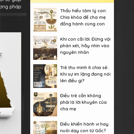
ương pháp
Thấu hiểu tâm lý con:
Chìa khóa để cha mẹ
đồng hành cùng con
Khi con cãi lời: Đừng vội
phán xét, hãy nhìn vào
nguyên nhân
Trẻ thu mình ít chia sẻ:
Khi sự im lặng đang nói
lên điều gì?
Điều trẻ cần không
phải là lời khuyên của
cha mẹ
Điều khiển hành vi hay
nuôi dạy con từ Gốc?