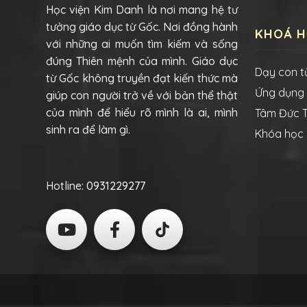
Học viện Kim Danh là nơi mang hệ tư
tưởng giáo dục từ Gốc. Nơi đồng hành
KHOÁ 
với những ai muốn tìm kiếm và sống
đúng Thiên mệnh của mình. Giáo dục
Dạy con t
từ Gốc không truyền đạt kiến thức mà
Ứng dụng
giúp con người trở về với bản thể thật
của mình để hiểu rõ mình là ai, mình
Tâm Đức T
sinh ra để làm gì.
Khóa học 
Hotline:
0931229277