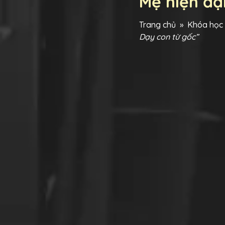
Mẹ hiện đạ
Trang chủ
»
Khóa học 
Dạy con từ gốc”