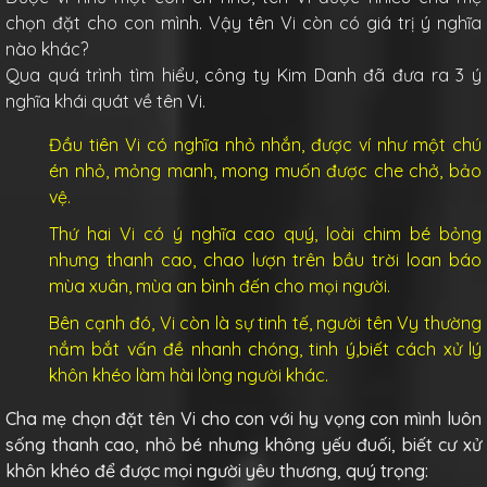
chọn đặt cho con mình. Vậy tên Vi còn có giá trị ý nghĩa
nào khác?
Qua quá trình tìm hiểu, công ty Kim Danh đã đưa ra 3 ý
nghĩa khái quát về tên Vi.
Đầu tiên Vi có nghĩa nhỏ nhắn, được ví như một chú
én nhỏ, mỏng manh, mong muốn được che chở, bảo
vệ.
Thứ hai Vi có ý nghĩa cao quý, loài chim bé bỏng
nhưng thanh cao, chao lượn trên bầu trời loan báo
mùa xuân, mùa an bình đến cho mọi người.
Bên cạnh đó, Vi còn là sự tinh tế, người tên Vy thường
nắm bắt vấn đề nhanh chóng, tinh ý,biết cách xử lý
khôn khéo làm hài lòng người khác.
Cha mẹ chọn đặt tên Vi cho con với hy vọng con mình luôn
sống thanh cao, nhỏ bé nhưng không yếu đuối, biết cư xử
khôn khéo để được mọi người yêu thương, quý trọng: