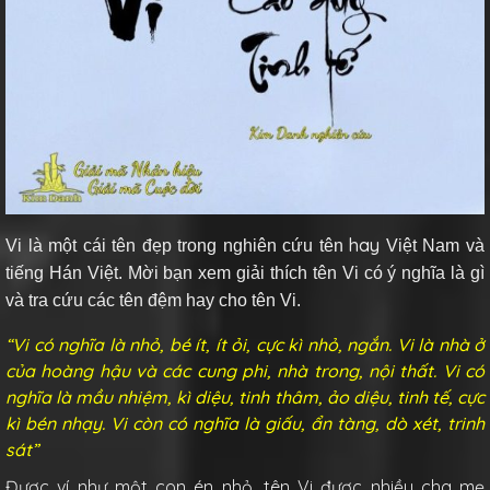
hay
Vi
là một cái tên đẹp trong nghiên cứu tên
Việt Nam và
tiếng Hán Việt. Mời bạn xem giải thích tên Vi có ý nghĩa là gì
và tra cứu các tên đệm hay cho tên Vi.
“Vi có nghĩa là nhỏ, bé ít, ít ỏi, cực kì nhỏ, ngắn. Vi là nhà ở
của hoàng hậu và các cung phi, nhà trong, nội thất. Vi có
nghĩa là mầu nhiệm, kì diệu, tinh thâm, ảo diệu, tinh tế, cực
kì bén nhạy. Vi còn có nghĩa là giấu, ẩn tàng, dò xét, trinh
sát”
Được ví như một con én nhỏ, tên Vi được nhiều cha mẹ