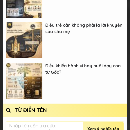
Điều trẻ cần không phải là lời khuyên
của cha mẹ
Điều khiển hành vi hay nuôi dạy con
từ Gốc?
TỪ ĐIỂN TÊN
Nhập tên cần tra cứu.
Xem ý nghĩa tên