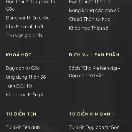
Học thuyết Dạy con từ
Học thuyết Thần số
Gốc
Năng lượng các con số
Đúng vai Thiên chức
Chỉ số Thần số học
Cha Mẹ minh triết
Khóa học Thần số
Thư viện gia đình
KHOÁ HỌC
DỊCH VỤ – SẢN PHẨM
Dạy con từ Gốc
Sách “Cha Mẹ hiện đại –
Dạy con từ Gốc”
Ứng dụng Thần Số
Tâm Đức Tài
Khóa học Miễn phí
TỪ ĐIỂN TÊN
TỪ ĐIỂN KIM DANH
Từ điển Tên đơn
Từ điển Dạy con từ Gốc