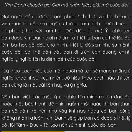
Kim Danh chuyên gia Giải mã nhân hiệu, giải mã cuộc đời
Một người để có được hạnh phúc đích thực và thành công
viên mãn thì cần rèn luyện 3 thứ là Tâm lành – Đức thiện –
Tài phúc (khác với Tâm tà – Đức dữ – Tài ác). Ý nghĩa tên
bạn được Kim Danh giải mã tìm ra triết lý, bạn có thể lấy đó
làm bài học gối đầu cho mình. Triết lý đó xem như sứ mệnh
cuộc đời, có thể dẫn dắt bạn đi trên con đường chính
nghĩa, ý nghĩa tên là điểm đến của cuộc đời.
Tùy theo cách hiểu của mỗi người mà tên sẽ mang những ý
nghĩa khác nhau. Tuy nhiên, dù hiểu theo cách nào thì tên
bạn cũng là một cái tên hay và ý nghĩa.
Nếu bạn viết các triết lý ý nghĩa tên mình ra lên đâu đó
hoặc một bức tranh để nhìn ngắm mỗi ngày thì bản thân
bạn sẽ dần trở nên như vậy khi nào ngay cả bạn cũng
không nhận ra luôn. Kim Danh sẽ giúp bạn có được 3 triết lý
cốt lõi Tâm – Đức – Tài tạo nên sứ mệnh cuộc đời bạn.