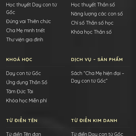
Học thuyết Dạy con từ
Học thuyết Thần số
Gốc
Năng lượng các con số
Đúng vai Thiên chức
Chỉ số Thần số học
Cha Mẹ minh triết
Khóa học Thần số
Thư viện gia đình
KHOÁ HỌC
DỊCH VỤ – SẢN PHẨM
Dạy con từ Gốc
Sách “Cha Mẹ hiện đại –
Dạy con từ Gốc”
Ứng dụng Thần Số
Tâm Đức Tài
Khóa học Miễn phí
TỪ ĐIỂN TÊN
TỪ ĐIỂN KIM DANH
Từ điển Tên đơn
Từ điển Dạy con từ Gốc