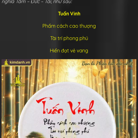
nghĩa Tâm – Đức – Tài, như sau:
Tuấn Vinh
Phẩm cách cao thượng
Tài trí phong phú
Hiển đạt vẻ vang