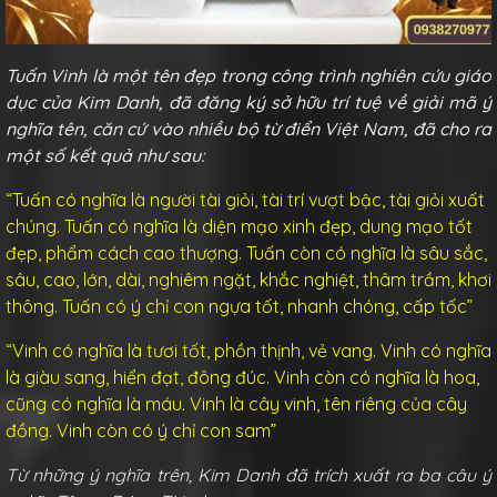
Tuấn Vinh là một tên đẹp trong công trình nghiên cứu giáo
dục của Kim Danh, đã đăng ký sở hữu trí tuệ về giải mã ý
nghĩa tên, căn cứ vào nhiều bộ từ điển Việt Nam, đã cho ra
một số kết quả như sau:
“Tuấn có nghĩa là người tài giỏi, tài trí vượt bậc, tài giỏi xuất
chúng. Tuấn có nghĩa là diện mạo xinh đẹp, dung mạo tốt
đẹp, phẩm cách cao thượng. Tuấn còn có nghĩa là sâu sắc,
sâu, cao, lớn, dài, nghiêm ngặt, khắc nghiệt, thâm trầm, khơi
thông. Tuấn có ý chỉ con ngựa tốt, nhanh chóng, cấp tốc”
“Vinh có nghĩa là tươi tốt, phồn thịnh, vẻ vang. Vinh có nghĩa
là giàu sang, hiển đạt, đông đúc. Vinh còn có nghĩa là hoa,
cũng có nghĩa là máu. Vinh là cây vinh, tên riêng của cây
đồng. Vinh còn có ý chỉ con sam”
Từ những ý nghĩa trên, Kim Danh đã trích xuất ra ba câu ý