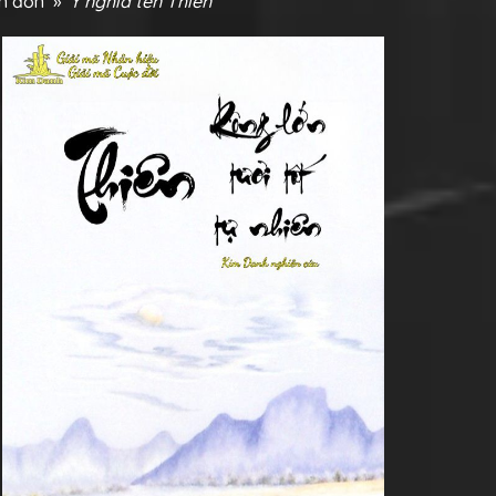
ên đơn
»
Ý nghĩa tên Thiên