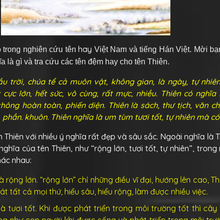
hay
p trong nghiên cứu tên
Việt Nam và tiếng Hán Việt. Mời bạ
ĩa là gì và tra cứu các tên đệm hay cho tên Thiên.
bầu trời, chúa tể cả muôn vật, không gian, là ngày, tự nhiên
cực lớn, hết sức, vô cùng, rất mực, nhiều. Thiên có nghĩa 
hông hoàn toàn, phiến diện. Thiên là sách, thư tịch, văn 
, phần. khuôn. Thiên nghĩa là um tùm tươi tốt, tự nhiên mà có
Thiên với nhiều ý nghĩa rất đẹp và sâu sắc. Ngoài nghĩa là Tr
nghĩa của tên Thiên, như “rộng lớn, tươi tốt, tự nhiên”, trong
hác nhau:
à rộng lớn. “rộng lớn” chỉ những điều vĩ đại, hướng lên cao, Th
uát tất cả mọi thứ, hiểu sâu, hiểu rộng, làm được nhiều việc.
là tươi tốt. Khi được phát triển trong môi trường tốt thì cây 
ng như con người khi được sống và phát triển trong môi trư