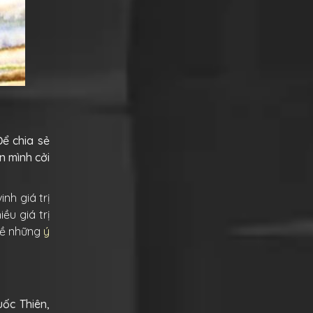
Để chia sẻ
n mình cởi
nh giá trị
ều giá trị
về những
ý
ốc Thiên,