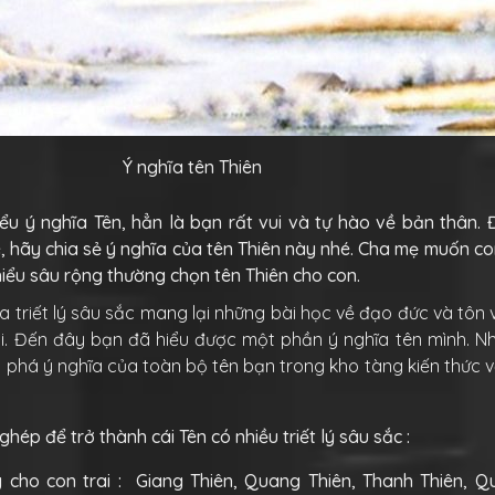
Ý nghĩa tên Thiên
u ý nghĩa Tên, hẳn là bạn rất vui và tự hào về bản thân. 
, hãy chia sẻ ý nghĩa của tên Thiên này nhé. Cha mẹ muốn co
hiểu sâu rộng thường chọn tên Thiên cho con.
 triết lý sâu sắc mang lại những bài học về đạo đức và tôn vi
. Đến đây bạn đã hiểu được một phần ý nghĩa tên mình. Nhi
phá ý nghĩa của toàn bộ tên bạn trong kho tàng kiến thức 
hép để trở thành cái Tên có nhiều triết lý sâu sắc :
 cho con trai : Giang Thiên, Quang Thiên, Thanh Thiên, Qu