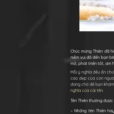
Chúc mừng Thiên đã hiể
niềm vui đó đến bạn bè
mở, phát triển tốt, am 
Mỗi ý nghĩa đều ẩn chứa
cao đẹp của con người
đang chờ để bạn khám 
nghĩa của cái tên
.
Tên Thiên thường được g
– Những tên Thiên hay