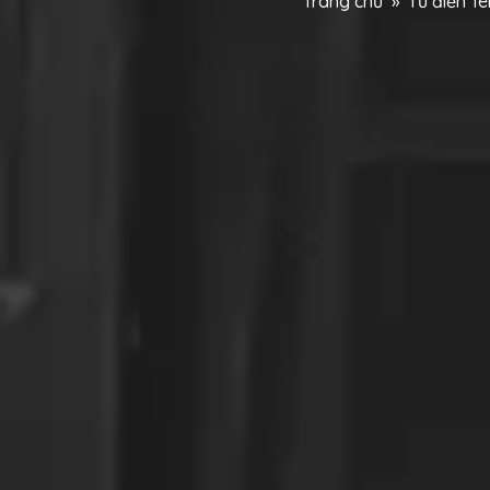
Trang chủ
»
Từ điển T