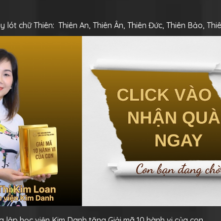
y lót chữ Thiên: Thiên An, Thiên Ân, Thiên Đức, Thiên Bảo, Thi
 lập học viện Kim Danh tặng Giải mã 10 hành vi của con