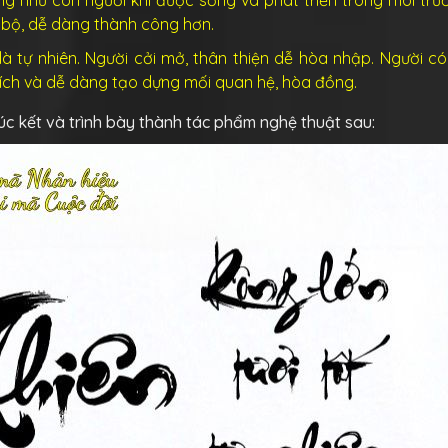
 bộ, dễ dàng thành công hơn.
là tự nhiên. Người cởi mở, thân thiện dễ hòa nhập. Người có
ích và dễ dàng tạo dựng mối quan hệ, hòa đồng.
 đúc kết và trình bày thành tác phẩm nghệ thuật sau: