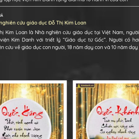
IẢ
nghiên cứu giáo dục Đỗ Thị Kim Loan
hị Kim Loan là Nhà nghiên cứu giáo dục tại Việt Nam, ngườ
viện Kim Danh với triết lý “Giáo dục từ Gốc”. Người có h
ên cứu về giáo dục con người, 18 năm dạy con và 10 năm dạy 