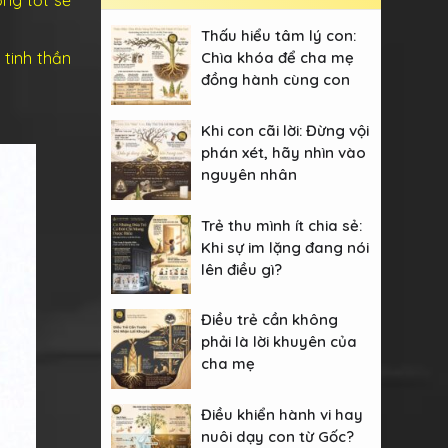
Thấu hiểu tâm lý con:
 tinh thần
Chìa khóa để cha mẹ
đồng hành cùng con
Khi con cãi lời: Đừng vội
phán xét, hãy nhìn vào
nguyên nhân
Trẻ thu mình ít chia sẻ:
Khi sự im lặng đang nói
lên điều gì?
Điều trẻ cần không
phải là lời khuyên của
cha mẹ
Điều khiển hành vi hay
nuôi dạy con từ Gốc?