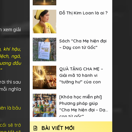
Đỗ Thị Kim Loan là ai ?
n xem giải
Sách “Cha Mẹ hiện đại
– Dạy con từ Gốc”
, khí hậu,
lệch, ngả,
chương đầu
QUÀ TẶNG CHA MẸ –
”
Giải mã 10 hành vi
“tưởng hư” của con
ời thì sau
 mỗi nghĩa
[Khóa học miễn phí]
Phương pháp giúp
iên là bầu
“Cha Mẹ hiện đại – Dạy
con từ gốc”
cối sẽ trở
BÀI VIẾT MỚI
ờng tốt sẽ