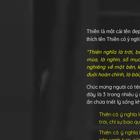
Thiên
là một cái tên đẹ
thích tên Thiên có ý ngh
“Thiên nghĩa là trời, 
mùa, là nghìn, số mục 
nghiêng về một bên, k
đuôi hoàn chỉnh, là bài
Chúc mừng người có tên 
đây là 3 trong nhiều ý 
ẩn chứa triết lý sống k
Thiên có ý nghĩa l
trời, chỉ sự bao q
Thiên có ý nghĩa 
nên xanh tươi, cũ