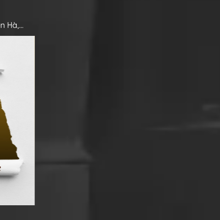
ên Hà,…