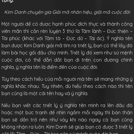
tặng.
Kim Danh chuyên gia Giải mã nhân hiệu, giải mã cuộc đời
Một người để có được hạnh phúc đích thực và thành công
viên mãn thì cần rèn luyện 3 thứ là Tâm lành – Đức thiện –
Tài phúc (khác với Tâm tà – Đức dữ – Tài ác). Ý nghĩa tên
bạn được Kim Danh giải mã tìm ra triết lý, bạn có thể lấy đó
làm bài học gối đầu cho mình. Triết lý đó xem như sứ mệnh
cuộc đời, có thể dẫn dắt bạn đi trên con đường chính
nghĩa, ý nghĩa tên là điểm đến của cuộc đời.
Tùy theo cách hiểu của mỗi người mà tên sẽ mang những ý
nghĩa khác nhau. Tuy nhiên, dù hiểu theo cách nào thì tên
bạn cũng là một cái tên hay và ý nghĩa.
Nếu bạn viết các triết lý ý nghĩa tên mình ra lên đâu đó
hoặc một bức tranh để nhìn ngắm mỗi ngày thì bản thân
bạn sẽ dần trở nên như vậy khi nào ngay cả bạn cũng
không nhận ra luôn. Kim Danh sẽ giúp bạn có được 3 triết lý