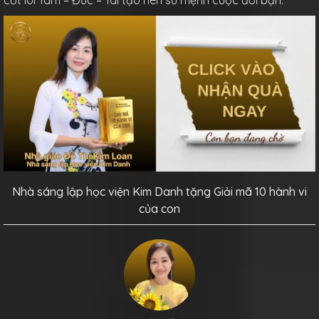
cốt lõi Tâm – Đức – Tài tạo nên sứ mệnh cuộc đời bạn.
Nhà sáng lập học viện Kim Danh tặng Giải mã 10 hành vi
của con