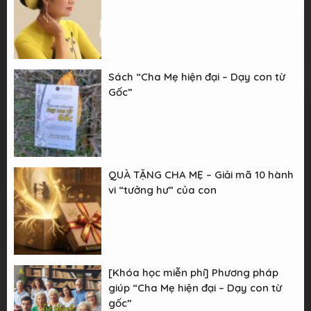
Sách “Cha Mẹ hiện đại – Dạy con từ
Gốc”
QUÀ TẶNG CHA MẸ – Giải mã 10 hành
vi “tưởng hư” của con
[Khóa học miễn phí] Phương pháp
giúp “Cha Mẹ hiện đại – Dạy con từ
gốc”