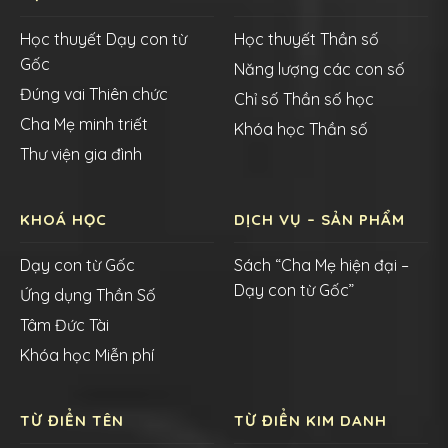
Học thuyết Dạy con từ
Học thuyết Thần số
Gốc
Năng lượng các con số
Đúng vai Thiên chức
Chỉ số Thần số học
Cha Mẹ minh triết
Khóa học Thần số
Thư viện gia đình
KHOÁ HỌC
DỊCH VỤ – SẢN PHẨM
Dạy con từ Gốc
Sách “Cha Mẹ hiện đại –
Dạy con từ Gốc”
Ứng dụng Thần Số
Tâm Đức Tài
Khóa học Miễn phí
TỪ ĐIỂN TÊN
TỪ ĐIỂN KIM DANH