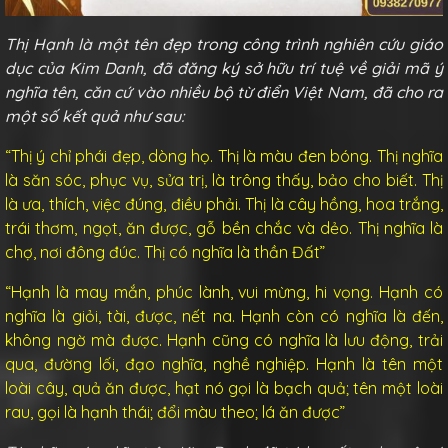
Thị Hạnh là một tên đẹp trong công trình nghiên cứu giáo
dục của Kim Danh, đã đăng ký sở hữu trí tuệ về giải mã ý
nghĩa tên, căn cứ vào nhiều bộ từ điển Việt Nam, đã cho ra
một số kết quả như sau:
“Thị ý chỉ phái đẹp, dòng họ. Thị là màu đen bóng. Thị nghĩa
là săn sóc, phục vụ, sửa trị, là trông thấy, bảo cho biết. Thị
là ưa, thích, việc đúng, điều phải. Thị là cây hồng, hoa trắng,
trái thơm, ngọt, ăn được, gỗ bền chắc và dẻo. Thị nghĩa là
chợ, nơi đông đúc. Thị có nghĩa là thần Đất”
“Hạnh là may mắn, phúc lành, vui mừng, hi vọng. Hạnh có
nghĩa là giỏi, tài, được, nết na. Hạnh còn có nghĩa là đến,
không ngờ mà được. Hạnh cũng có nghĩa là lưu động, trải
qua, đường lối, đạo nghĩa, nghề nghiệp. Hạnh là tên một
loài cây, quả ăn được, hạt nó gọi là bạch quả; tên một loài
rau, gọi là hạnh thái; đổi màu theo; lá ăn được”