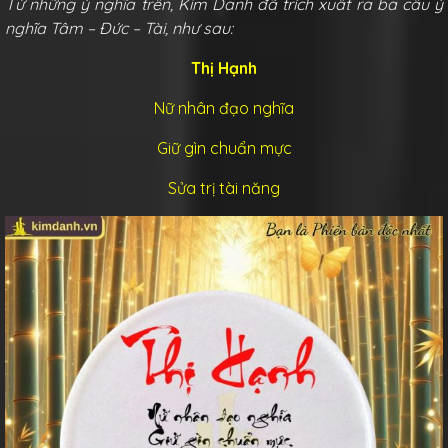
Từ những ý nghĩa trên, Kim Danh đã trích xuất ra ba câu ý
nghĩa Tâm – Đức – Tài, như sau:
Thị Hạnh
Nữ nhân đạo nghĩa
Giữ gìn chuẩn mực
Sửa trị tài năng