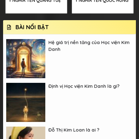
Ý NGHĨA TÊN QUANG TUỆ
Ý NGHĨA TÊN QUỐC HƯNG
BÀI NỔI BẬT
Hệ giá trị nền tảng của Học viện Kim
Danh
Định vị Học viện Kim Danh là gì?
Đỗ Thị Kim Loan là ai ?