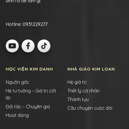
sinh ra để làm gì.
Hotline:
0931229277
HỌC VIỆN KIM DANH
NHÀ GIÁO KIM LOAN
Nguồn gốc
Hệ giá trị
Hệ tư tưởng – Giá trị cốt
Triết lý cá nhân
lõi
Thành tựu
Đối tác – Chuyên gia
Câu chuyện cuộc đời
Hoạt động