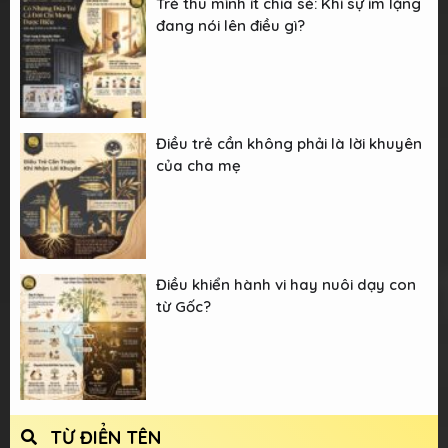
Trẻ thu mình ít chia sẻ: Khi sự im lặng
đang nói lên điều gì?
Điều trẻ cần không phải là lời khuyên
của cha mẹ
Điều khiển hành vi hay nuôi dạy con
từ Gốc?
TỪ ĐIỂN TÊN