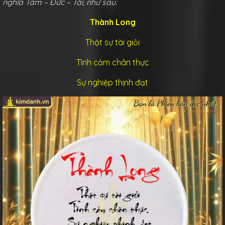
nghĩa Tâm – Đức – Tài, như sau:
Thành Long
Thật sự tài giỏi
Tình cảm chân thực
Sự nghiệp thịnh đạt