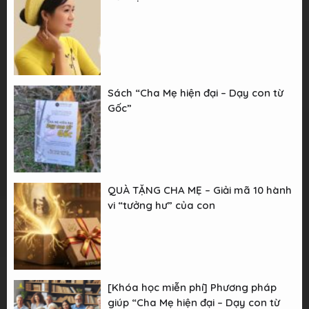
Sách “Cha Mẹ hiện đại – Dạy con từ
Gốc”
QUÀ TẶNG CHA MẸ – Giải mã 10 hành
vi “tưởng hư” của con
[Khóa học miễn phí] Phương pháp
giúp “Cha Mẹ hiện đại – Dạy con từ