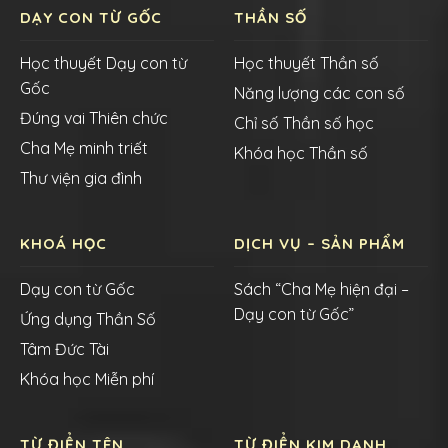
DẠY CON TỪ GỐC
THẦN SỐ
Học thuyết Dạy con từ
Học thuyết Thần số
Gốc
Năng lượng các con số
Đúng vai Thiên chức
Chỉ số Thần số học
Cha Mẹ minh triết
Khóa học Thần số
Thư viện gia đình
KHOÁ HỌC
DỊCH VỤ – SẢN PHẨM
Dạy con từ Gốc
Sách “Cha Mẹ hiện đại –
Dạy con từ Gốc”
Ứng dụng Thần Số
Tâm Đức Tài
Khóa học Miễn phí
TỪ ĐIỂN TÊN
TỪ ĐIỂN KIM DANH