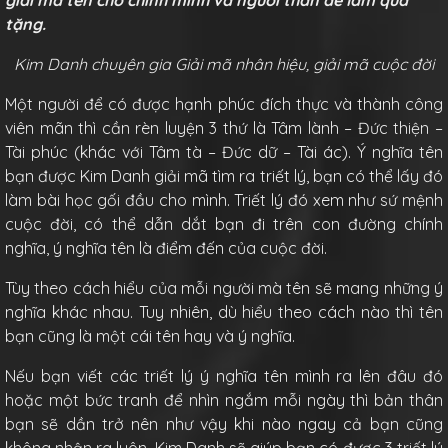
giải mã tên cho chính mình và người thân để làm quà
tặng.
Kim Danh chuyên gia Giải mã nhân hiệu, giải mã cuộc đời
Một người để có được hạnh phúc đích thực và thành công
viên mãn thì cần rèn luyện 3 thứ là Tâm lành – Đức thiện –
Tài phúc (khác với Tâm tà – Đức dữ – Tài ác). Ý nghĩa tên
bạn được Kim Danh giải mã tìm ra triết lý, bạn có thể lấy đó
làm bài học gối đầu cho mình. Triết lý đó xem như sứ mệnh
cuộc đời, có thể dẫn dắt bạn đi trên con đường chính
nghĩa, ý nghĩa tên là điểm đến của cuộc đời.
Tùy theo cách hiểu của mỗi người mà tên sẽ mang những ý
nghĩa khác nhau. Tuy nhiên, dù hiểu theo cách nào thì tên
bạn cũng là một cái tên hay và ý nghĩa.
Nếu bạn viết các triết lý ý nghĩa tên mình ra lên đâu đó
hoặc một bức tranh để nhìn ngắm mỗi ngày thì bản thân
bạn sẽ dần trở nên như vậy khi nào ngay cả bạn cũng