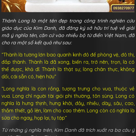
Thành Long là một tên đẹp trong công trình nghiên cứu
giáo dục của Kim Danh, đã đăng ký sở hữu trí tuệ về giải
mã ý nghĩa tên, căn cứ vào nhiều bộ từ điển Việt Nam, đã
cho ra một số kết quả như sau:
“Thành là
tường lớn bao quanh kinh đô để phòng vệ, đô thị,
đắp thành
. Thành là
đã xong, biến ra, trở nên, trọn, là có
thể được
, khả dĩ. Thành là
thật sự, lòng chân thực
, không
dối,
cái sẵn có, hiện hữu
“
“Long nghĩa là
con rồng, tượng trưng cho vua, thuộc về
vua
. Long
chỉ người tài giỏi phi thường, tôn sùng
. Long có
nghĩa là
hưng thịnh, hưng khởi, đầy, nhiều, dày, sâu, cao,
thắm thiết, gồ lên, làm cho cao thêm
. Long còn có nghĩa là
sửa cho ngay, họp lại, tụ tập
“
Từ những ý nghĩa trên, Kim Danh đã trích xuất ra ba câu ý