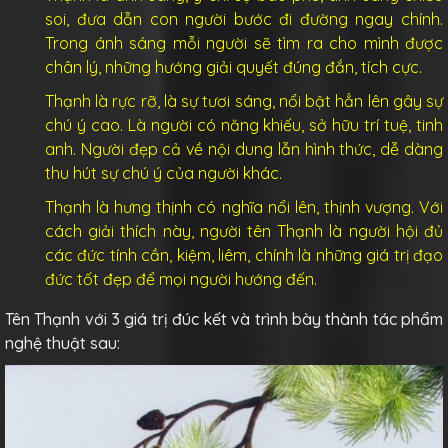
soi, đưa dẫn con người bước đi đường ngay chính.
Trong ánh sáng mỗi người sẽ tìm ra cho mình được
chân lý, những hướng giải quyết đúng đắn, tích cực.
Thạnh là rực rỡ, là sự tươi sáng, nổi bật hẳn lên gây sự
chú ý cao. Là người có năng khiếu, sở hữu trí tuệ, tinh
anh. Người đẹp cả về nội dung lẫn hình thức, dễ dàng
thu hút sự chú ý của người khác.
Thạnh là hưng thịnh có nghĩa nổi lên, thịnh vượng. Với
cách giải thích này, người tên Thạnh là người hội đủ
các đức tính cần, kiệm, liêm, chính là những giá trị đạo
đức tốt đẹp để mọi người hướng đến.
Tên Thạnh với 3 giá trị đúc kết và trình bày thành tác phẩm
nghệ thuật sau: