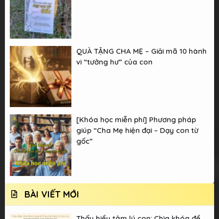
QUÀ TẶNG CHA MẸ – Giải mã 10 hành
vi “tưởng hư” của con
[Khóa học miễn phí] Phương pháp
giúp “Cha Mẹ hiện đại – Dạy con từ
gốc”
BÀI VIẾT MỚI
Thấu hiểu tâm lý con: Chìa khóa để