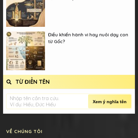
Điều khiển hành vi hay nuôi dạy con
từ Gốc?
TỪ ĐIỂN TÊN
Nhập tên cần tra cứu.
Xem ý nghĩa tên
Ví dụ: Hiếu, Đức Hiếu
VỀ CHÚNG TÔI