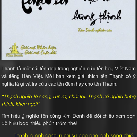
hay
Thạnh
là một cái tên đẹp trong nghiên cứu tên
Việt Nam
và tiếng Hán Việt. Mời bạn xem giải thích tên Thạnh có ý
nghĩa là gì và tra cứu các tên đệm hay cho tên Thạnh.
“Thạnh nghĩa là sáng, rực rỡ, chói lọi. Thạnh có nghĩa hưng
thịnh, khen ngợi”
Tìm hiểu ý nghĩa tên cùng Kim Danh để đối chiếu xem bạn
đã hiểu bao nhiêu phần trăm nhé!
Thạnh là ánh sáng, ý chỉ sự bao phủ, ánh sáng chiếu