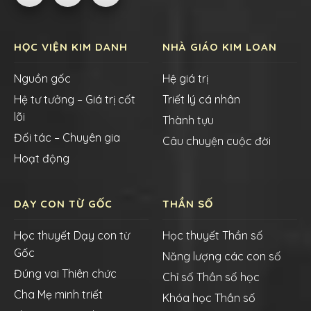
HỌC VIỆN KIM DANH
NHÀ GIÁO KIM LOAN
Nguồn gốc
Hệ giá trị
Hệ tư tưởng – Giá trị cốt
Triết lý cá nhân
lõi
Thành tựu
Đối tác – Chuyên gia
Câu chuyện cuộc đời
Hoạt động
DẠY CON TỪ GỐC
THẦN SỐ
Học thuyết Dạy con từ
Học thuyết Thần số
Gốc
Năng lượng các con số
Đúng vai Thiên chức
Chỉ số Thần số học
Cha Mẹ minh triết
Khóa học Thần số