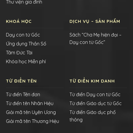
Thư viện gia đình
KHOÁ HỌC
DỊCH VỤ – SẢN PHẨM
Dạy con từ Gốc
Sách “Cha Mẹ hiện đại –
Dạy con từ Gốc”
Ứng dụng Thần Số
Tâm Đức Tài
Khóa học Miễn phí
TỪ ĐIỂN TÊN
TỪ ĐIỂN KIM DANH
Từ điển Tên đơn
Từ điển Dạy con từ Gốc
Từ điển tên Nhân Hiệu
Từ điển Giáo dục từ Gốc
Giải mã tên Uyên Ương
Từ điển Giáo dục phổ
thông
Giải mã tên Thương Hiệu