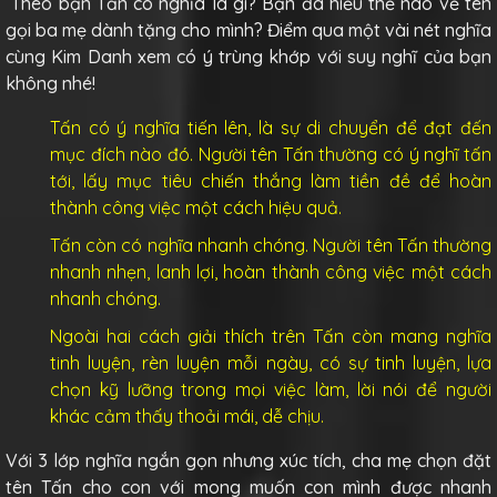
Theo bạn Tấn có nghĩa là gì? Bạn đã hiểu thế nào về tên
gọi ba mẹ dành tặng cho mình? Điểm qua một vài nét nghĩa
cùng Kim Danh xem có ý trùng khớp với suy nghĩ của bạn
không nhé!
Tấn có ý nghĩa tiến lên, là sự di chuyển để đạt đến
mục đích nào đó. Người tên Tấn thường có ý nghĩ tấn
tới, lấy mục tiêu chiến thắng làm tiền đề để hoàn
thành công việc một cách hiệu quả.
Tấn còn có nghĩa nhanh chóng. Người tên Tấn thường
nhanh nhẹn, lanh lợi, hoàn thành công việc một cách
nhanh chóng.
Ngoài hai cách giải thích trên Tấn còn mang nghĩa
tinh luyện, rèn luyện mỗi ngày, có sự tinh luyện, lựa
chọn kỹ lưỡng trong mọi việc làm, lời nói để người
khác cảm thấy thoải mái, dễ chịu.
Với 3 lớp nghĩa ngắn gọn nhưng xúc tích, cha mẹ chọn đặt
tên Tấn cho con với mong muốn con mình được nhanh