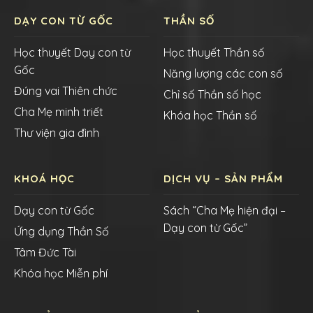
DẠY CON TỪ GỐC
THẦN SỐ
Học thuyết Dạy con từ
Học thuyết Thần số
Gốc
Năng lượng các con số
Đúng vai Thiên chức
Chỉ số Thần số học
Cha Mẹ minh triết
Khóa học Thần số
Thư viện gia đình
KHOÁ HỌC
DỊCH VỤ – SẢN PHẨM
Dạy con từ Gốc
Sách “Cha Mẹ hiện đại –
Dạy con từ Gốc”
Ứng dụng Thần Số
Tâm Đức Tài
Khóa học Miễn phí