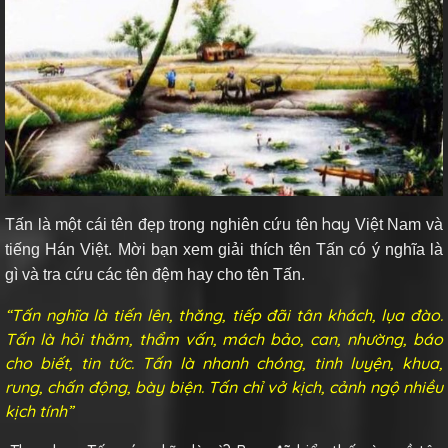
hay
Tấn
là một cái tên đẹp trong nghiên cứu tên
Việt Nam và
tiếng Hán Việt. Mời bạn xem giải thích tên Tấn có ý nghĩa là
gì và tra cứu các tên đệm hay cho tên Tấn.
“Tấn nghĩa là tiến lên, thăng, tiếp đãi tân khách, lụa đào.
Tấn là hỏi thăm, thẩm vấn, mách bảo, can, nhường, báo
cho biết, tin tức. Tấn là nhanh chóng, tinh luyện, khua,
rung, chấn động, bày biện. Tấn chỉ vở kịch, cảnh ngộ nhiều
kịch tính”