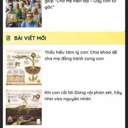
giúp “Cha Mẹ hiện đại – Dạy con từ
gốc”
BÀI VIẾT MỚI
Thấu hiểu tâm lý con: Chìa khóa để
cha mẹ đồng hành cùng con
Khi con cãi lời: Đừng vội phán xét, hãy
nhìn vào nguyên nhân