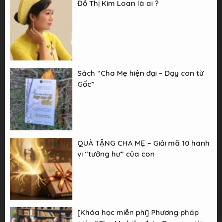
Đỗ Thị Kim Loan là ai ?
Sách “Cha Mẹ hiện đại – Dạy con từ
Gốc”
QUÀ TẶNG CHA MẸ – Giải mã 10 hành
vi “tưởng hư” của con
[Khóa học miễn phí] Phương pháp