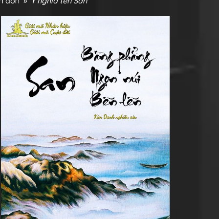
ên đơn
»
Ý nghĩa tên San