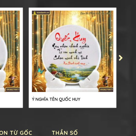
Ý NGHĨA TÊN QUỐC HUY
Ý NG
ON TỪ GỐC
THẦN SỐ