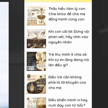
Thấu hiểu tâm lý con:
Chìa khóa để cha mẹ
đồng hành cùng con
Khi con cãi lời: Đừng vội
phán xét, hãy nhìn vào
nguyên nhân
Trẻ thu mình ít chia sẻ:
Khi sự im lặng đang nói
lên điều gì?
Điều trẻ cần không
phải là lời khuyên của
cha mẹ
Điều khiển hành vi hay
nuôi dạy con từ Gốc?