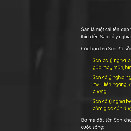
San
là một cái tên đẹp
thích tên San có ý nghĩa
Các bạn tên San đã sẵ
San có ý nghĩa b
gặp may mắn, bình
San có ý nghĩa ng
mẽ. Hiên ngang, 
cường.
San có ý nghĩa bẽn
cảm giác cần đượ
Ba mẹ đặt tên San cho
cuộc sống: