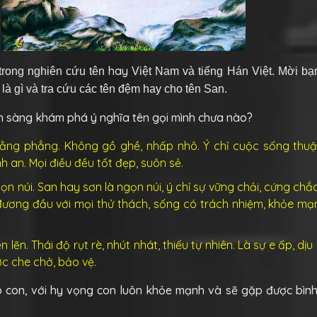
hay
 trong nghiên cứu tên
Việt Nam và tiếng Hán Việt. Mời bạ
 là gì và tra cứu các tên đệm hay cho tên San.
n sàng khám phá ý nghĩa tên gọi mình chưa nào?
ằng phẳng. Không gồ ghề, nhấp nhô. Ý chỉ cuộc sống thuận 
 an. Mọi điều đều tốt đẹp, suôn sẻ.
ọn núi. San hay sơn là ngọn núi, ý chỉ sự vững chải, cứng ch
đương đầu với mọi thử thách, sống có trách nhiệm, khỏe mạ
 lẽn. Thái độ rụt rè, nhút nhát, thiếu tự nhiên. Là sự e ấp, dị
c che chở, bảo vệ.
 con, với hy vọng con luôn khỏe mạnh và sẽ gặp được bình