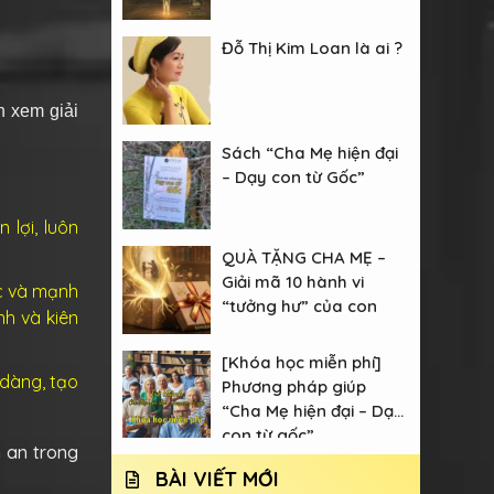
Đỗ Thị Kim Loan là ai ?
n xem giải
Sách “Cha Mẹ hiện đại
– Dạy con từ Gốc”
lợi, luôn
QUÀ TẶNG CHA MẸ –
Giải mã 10 hành vi
ắc và mạnh
“tưởng hư” của con
nh và kiên
[Khóa học miễn phí]
u dàng, tạo
Phương pháp giúp
“Cha Mẹ hiện đại – Dạy
con từ gốc”
 an trong
BÀI VIẾT MỚI