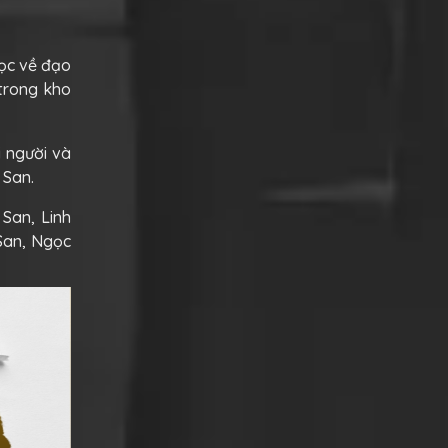
học về đạo
 trong kho
i người và
 San.
San, Linh
San, Ngọc