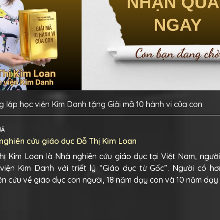
 lập học viện Kim Danh tặng Giải mã 10 hành vi của con
IẢ
nghiên cứu giáo dục Đỗ Thị Kim Loan
hị Kim Loan là Nhà nghiên cứu giáo dục tại Việt Nam, ngườ
viện Kim Danh với triết lý “Giáo dục từ Gốc”. Người có h
ên cứu về giáo dục con người, 18 năm dạy con và 10 năm dạy 