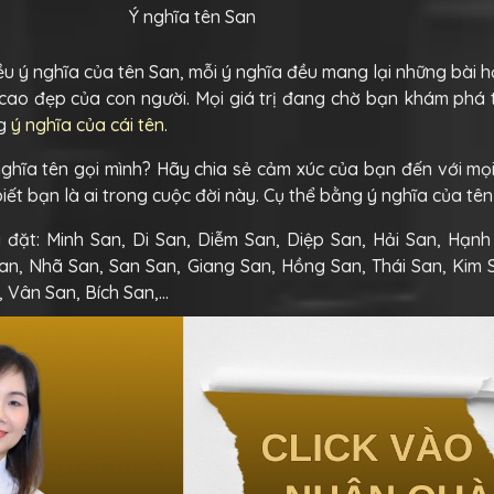
Ý nghĩa tên San
iều ý nghĩa của tên San, mỗi ý nghĩa đều mang lại những bài 
ị cao đẹp của con người. Mọi giá trị đang chờ bạn khám phá
ng
ý nghĩa của cái tên
.
nghĩa tên gọi mình? Hãy chia sẻ cảm xúc của bạn đến với mọ
iết bạn là ai trong cuộc đời này. Cụ thể bằng ý nghĩa của tên
đặt: Minh San, Di San, Diễm San, Diệp San, Hải San, Hạnh 
n, Nhã San, San San, Giang San, Hồng San, Thái San, Kim 
, Vân San, Bích San,…