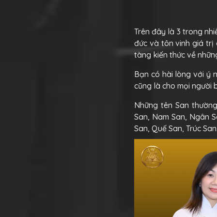
Trên đây là 3 trong nh
đức và tôn vinh giá tr
tàng kiến thức về nhữ
Bạn có hài lòng với ý 
cũng là cho mọi người b
Những tên San thường 
San, Nam San, Ngân Sa
San, Quế San, Trúc San