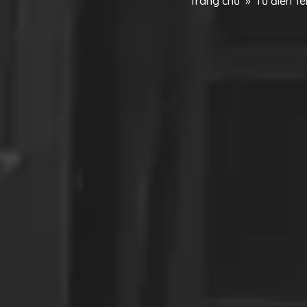
Trang chủ
»
Từ điển T