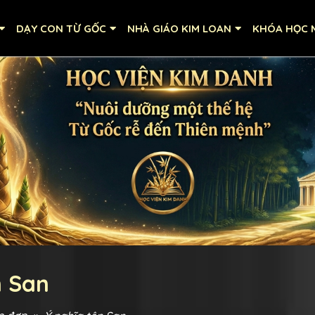
DẠY CON TỪ GỐC
NHÀ GIÁO KIM LOAN
KHÓA HỌC M
n San