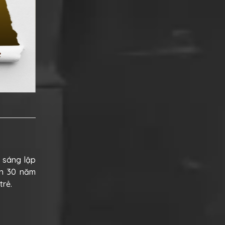
i sáng lập
ơn 30 năm
trẻ.