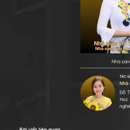
Nhà sáng
TÁC G
Nhà 
Đỗ T
Học 
nghi
Bài viết liên quan