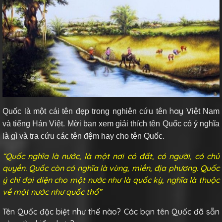
hay
Quốc
là một cái tên đẹp trong nghiên cứu tên
Việt Nam
và tiếng Hán Việt. Mời bạn xem giải thích tên Quốc có ý nghĩa
là gì và tra cứu các tên đệm hay cho tên Quốc.
“Quốc nghĩa là nước, là một nơi có đất, có người, có chủ
quyền. Quốc còn có nghĩa là vùng, miền, địa phương. Quốc
ý chỉ đại diện cho một nước như là quốc kỳ, nghĩa là thuộc
về một nước như quốc thổ”
Tên Quốc đặc biệt như thế nào? Các bạn tên Quốc đã sẵn