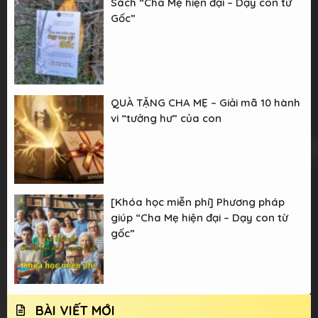
Sách “Cha Mẹ hiện đại – Dạy con từ
Gốc”
QUÀ TẶNG CHA MẸ – Giải mã 10 hành
vi “tưởng hư” của con
[Khóa học miễn phí] Phương pháp
giúp “Cha Mẹ hiện đại – Dạy con từ
gốc”
BÀI VIẾT MỚI