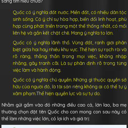
sàng tìm hiểu chưa?
Quốc có ý nghĩa đất nước. Miền đất, có nhiều dân tộc
sinh sống. Có ý chỉ sự hòa hợp, biến đổi linh hoạt, phù
hợp cùng phát triển trong một thể thống nhất, có mối
liên hệ và gắn kết chặt chẽ. Mang ý nghĩa to lớn.
Quốc có ý nghĩa lãnh thổ. Vùng đất, ranh giới phân
biệt giữa hai hay nhiều khu vực. Thể hiện sự rạch ròi và
rõ ràng, thẳng thắn trong mọi việc, không nhập
nhằng, gây tranh cãi. Là sự phân định rõ trong từng
việc làm và hành động.
Quốc có ý nghĩa chủ quyền. Những gì thuộc quyền sở
hữu của người đó, là tài sản riêng không ai có thể tự ý
xâm phạm.Thể hiện quyền lực và sự tự do.
Nhằm gửi gắm vào đó những điều cao cả, lớn lao, ba mẹ
thường chọn đặt tên Quốc cho con mong con sau này có
thể làm những việc lớn, có lợi ích và giá trị: