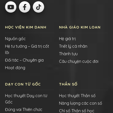
HỌC VIỆN KIM DANH
NHÀ GIÁO KIM LOAN
Nguồn gốc
Hệ giá trị
Hệ tư tưởng – Giá trị cốt
Triết lý cá nhân
lõi
Thành tựu
Đối tác – Chuyên gia
Câu chuyện cuộc đời
Hoạt động
DẠY CON TỪ GỐC
THẦN SỐ
Học thuyết Dạy con từ
Học thuyết Thần số
Gốc
Năng lượng các con số
Đúng vai Thiên chức
Chỉ số Thần số học