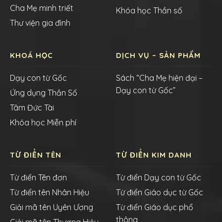
Cha Mẹ minh triết
Khóa học Thần số
Thư viện gia đình
KHOÁ HỌC
DỊCH VỤ – SẢN PHẨM
Dạy con từ Gốc
Sách “Cha Mẹ hiện đại –
Dạy con từ Gốc”
Ứng dụng Thần Số
Tâm Đức Tài
Khóa học Miễn phí
TỪ ĐIỂN TÊN
TỪ ĐIỂN KIM DANH
Từ điển Tên đơn
Từ điển Dạy con từ Gốc
Từ điển tên Nhân Hiệu
Từ điển Giáo dục từ Gốc
Giải mã tên Uyên Ương
Từ điển Giáo dục phổ
thông