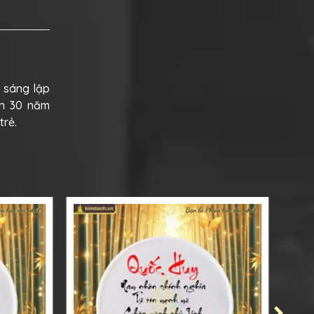
i sáng lập
ơn 30 năm
trẻ.