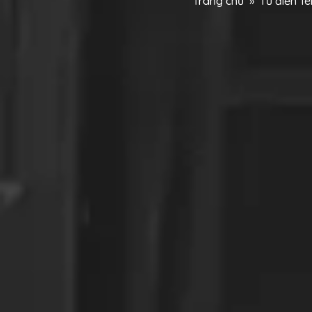
Trang chủ
»
Từ điển T