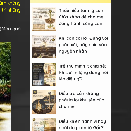
 làm không
 trì những
Thấu hiểu tâm lý con:
Chìa khóa để cha mẹ
đồng hành cùng con
y (Món quà
Khi con cãi lời: Đừng vội
phán xét, hãy nhìn vào
nguyên nhân
Trẻ thu mình ít chia sẻ:
Khi sự im lặng đang nói
lên điều gì?
Điều trẻ cần không
phải là lời khuyên của
cha mẹ
Điều khiển hành vi hay
nuôi dạy con từ Gốc?