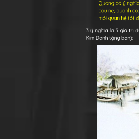
Quang có ý nghĩa 
câu nệ, quanh co.
mối quan hệ tốt đ
3 ý nghĩa là 3 giá tr
Kim Danh tặng bạn):