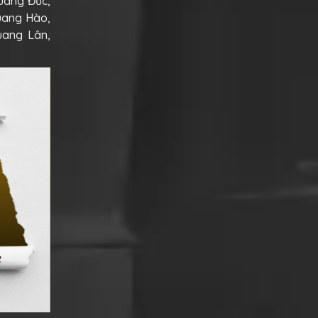
uang Đức,
uang Hào,
uang Lân,