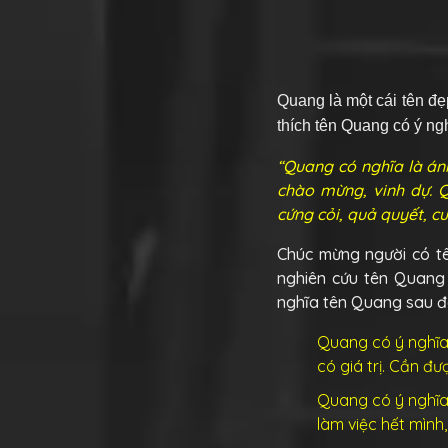
Quang
là một cái tên đ
thích tên Quang có ý ng
“Quang có nghĩa là ánh
chào mừng, vinh dự. Q
cứng cỏi, quả quyết, 
Chúc mừng người có tê
nghiên cứu tên Quang t
nghĩa tên Quang sau đ
Quang có ý nghĩa 
có giá trị. Cần đư
Quang có ý nghĩa 
làm việc hết mình