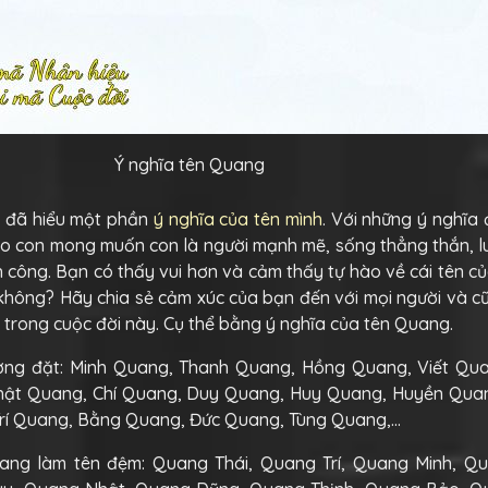
Ý nghĩa tên Quang
 đã hiểu một phần
ý nghĩa của tên mình
. Với những ý nghĩa
o con mong muốn con là người mạnh mẽ, sống thẳng thắn, lu
công. Bạn có thấy vui hơn và cảm thấy tự hào về cái tên củ
không? Hãy chia sẻ cảm xúc của bạn đến với mọi người và c
i trong cuộc đời này. Cụ thể bằng ý nghĩa của tên Quang.
ng đặt: Minh Quang, Thanh Quang, Hồng Quang, Viết Qu
ật Quang, Chí Quang, Duy Quang, Huy Quang, Huyền Qua
rí Quang, Bằng Quang, Đức Quang, Tùng Quang,…
ang làm tên đệm: Quang Thái, Quang Trí, Quang Minh, Qu