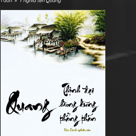
ên đơn
»
Ý nghĩa tên Quang