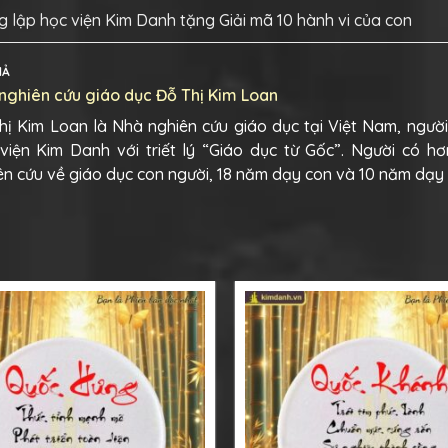
 lập học viện Kim Danh tặng Giải mã 10 hành vi của con
IẢ
nghiên cứu giáo dục Đỗ Thị Kim Loan
hị Kim Loan là Nhà nghiên cứu giáo dục tại Việt Nam, ngườ
viện Kim Danh với triết lý “Giáo dục từ Gốc”. Người có h
ên cứu về giáo dục con người, 18 năm dạy con và 10 năm dạy 