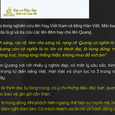
hay
ẹp trong nghiên cứu tên
Việt Nam và tiếng Hán Việt. Mời bạ
hĩa là gì và tra cứu các tên đệm hay cho tên Quang.
 sáng, rực rỡ, làm cho sáng tỏ, rạng rỡ. Quang có nghĩa l
uang còn có nghĩa là to lớn và thịnh đại, là hùng dũng, 
cương trực, trong lòng thẳng thắn, không mưu đồ mờ ám”
n Quang với rất nhiều ý nghĩa đẹp, có triết lý sâu sắc. K
rong từ điển tiếng Việt, Hán Việt và chọn lọc ra 3 trong r
ây:
là thịnh đại. Sự long trọng, có ý chỉ những điều đặc biệt, qua
ợc bảo vệ, gìn giữ cẩn thận.
là hùng dũng. Khí phách hiên ngang, thể hiện sự mạnh mẽ, h
, dám nghĩ dám làm. Có trách nhiệm với lời nói và hành động 