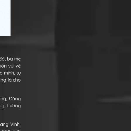
 đó, ba mẹ
ôn vui vẻ
a mình, tự
ũng là cho
ang, Đăng
ng, Lương
ang Vinh,