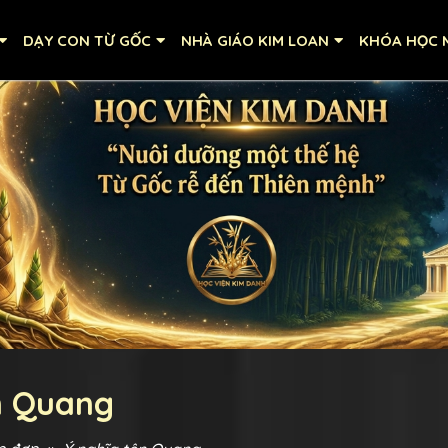
DẠY CON TỪ GỐC
NHÀ GIÁO KIM LOAN
KHÓA HỌC M
n Quang