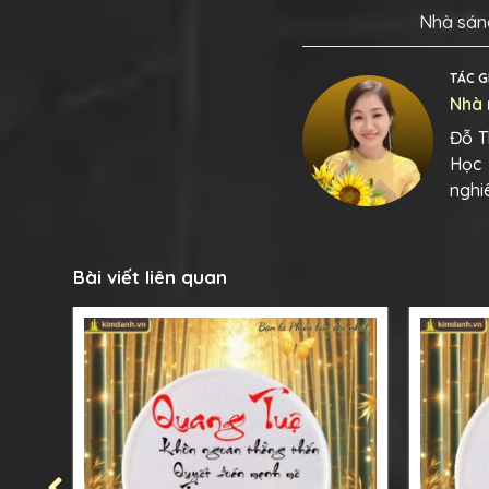
Nhà sáng
TÁC G
Nhà 
Đỗ T
Học 
nghi
Bài viết liên quan