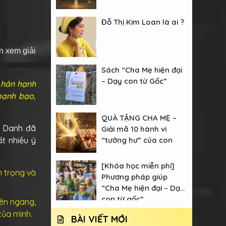
Đỗ Thị Kim Loan là ai ?
n xem giải
Sách “Cha Mẹ hiện đại
– Dạy con từ Gốc”
à hân hạnh
mạnh bạo,
QUÀ TẶNG CHA MẸ –
im Danh đã
Giải mã 10 hành vi
“tưởng hư” của con
ất nhiều ý
[Khóa học miễn phí]
n trọng và
Phương pháp giúp
“Cha Mẹ hiện đại – Dạy
con từ gốc”
iên ngang,
của mình.
BÀI VIẾT MỚI