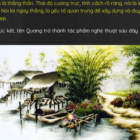
là thẳng thắn. Thái độ cương trực, tính cách rõ ràng, nói là
 Nói lời ngay thẳng, là yếu tố quan trọng để xây dựng và duy
ẹp.
ị đúc kết, tên Quang trở thành tác phẩm nghệ thuật sau đâ