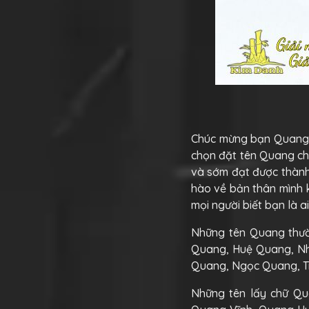
Chúc mừng bạn Quang
chọn đặt tên Quang ch
và sớm đạt được thành 
hào về bản thân mình 
mọi người biết bạn là a
Những tên Quang thườ
Quang, Huệ Quang, Nh
Quang, Ngọc Quang, T
Những tên lấy chữ Qu