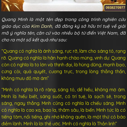
Quang Minh là một tên đẹp trong công trình nghiên cứu
giáo dục của
Kim Danh
, đã đăng ký sở hữu trí tuệ về giải
mã ý nghĩa tên, căn cứ vào nhiều bộ từ điển Việt Nam, đã
cho ra một số kết quả như sau:
“Quang có nghĩa là ánh sáng, rực rỡ, làm cho sáng tỏ, rạng
rỡ. Quang có nghĩa là hân hạnh chào mừng, vinh dự. Quang
còn có nghĩa là
to lớn và thịnh đại, là hùng dũng, mạnh
bạo,
cứng cỏi, quả quyết, cương trực, trong lòng thẳng thắn,
không mưu đồ mờ ám”
“Minh có nghĩa là rõ ràng, sáng tỏ, dể hiểu, không mờ ám.
Minh là hiểu biết,
sáng suốt
, có trí tuệ, là sạch sẽ, trong
sáng,
ngay thẳng
. Minh cũng có nghĩa là
chiếu sáng
. Minh
có nghĩa là cao xa, bao la, thâm sâu, là biển. Minh tức là có
tiếng tăm, nổi tiếng, ghi nhớ không quên, là một thứ cỏ báo
điềm lành. Minh là lời thề ước. Minh có nghĩa là Thần linh”