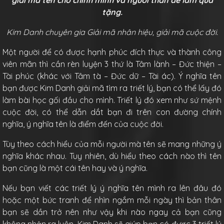
giải mã tên cho chính mình và người thân để làm quà
tặng.
Kim Danh chuyên gia Giải mã nhân hiệu, giải mã cuộc đời.
Một người để có được hạnh phúc đích thực và thành công
viên mãn thì cần rèn luyện 3 thứ là Tâm lành – Đức thiện –
Tài phúc (khác với Tâm tà – Đức dữ – Tài ác). Ý nghĩa tên
bạn được Kim Danh giải mã tìm ra triết lý, bạn có thể lấy đó
làm bài học gối đầu cho mình. Triết lý đó xem như sứ mệnh
cuộc đời, có thể dẫn dắt bạn đi trên con đường chính
nghĩa, ý nghĩa tên là điểm đến của cuộc đời.
Tùy theo cách hiểu của mỗi người mà tên sẽ mang những ý
nghĩa khác nhau. Tuy nhiên, dù hiểu theo cách nào thì tên
bạn cũng là một cái tên hay và ý nghĩa.
Nếu bạn viết các triết lý ý nghĩa tên mình ra lên đâu đó
hoặc một bức tranh để nhìn ngắm mỗi ngày thì bản thân
bạn sẽ dần trở nên như vậy khi nào ngay cả bạn cũng