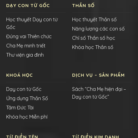
DẠY CON TỪ GỐC
THẦN SỐ
Học thuyết Dạy con từ
Học thuyết Thần số
Gốc
Năng lượng các con số
Đúng vai Thiên chức
Chỉ số Thần số học
Cha Mẹ minh triết
Khóa học Thần số
Thư viện gia đình
KHOÁ HỌC
DỊCH VỤ – SẢN PHẨM
Dạy con từ Gốc
Sách “Cha Mẹ hiện đại –
Dạy con từ Gốc”
Ứng dụng Thần Số
Tâm Đức Tài
Khóa học Miễn phí
TỪ ĐIỂN TÊN
TỪ ĐIỂN KIM DANH