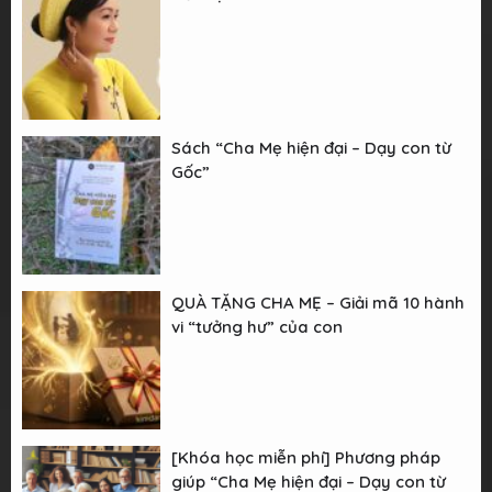
Sách “Cha Mẹ hiện đại – Dạy con từ
Gốc”
QUÀ TẶNG CHA MẸ – Giải mã 10 hành
vi “tưởng hư” của con
[Khóa học miễn phí] Phương pháp
giúp “Cha Mẹ hiện đại – Dạy con từ