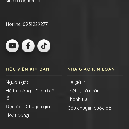
sinh ra để làm gì.
Hotline:
0931229277
HỌC VIỆN KIM DANH
NHÀ GIÁO KIM LOAN
Nguồn gốc
Hệ giá trị
Hệ tư tưởng – Giá trị cốt
Triết lý cá nhân
lõi
Thành tựu
Đối tác – Chuyên gia
Câu chuyện cuộc đời
Hoạt động