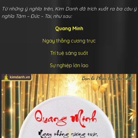
Từ những ý nghĩa trên, Kim Danh đã trích xuất ra ba câu ý
nghĩa Tâm – Đức – Tài, như sau:
Quang Minh
Ngay thẳng cương trực
Trí tuệ sáng suốt
Sự nghiệp lớn lao