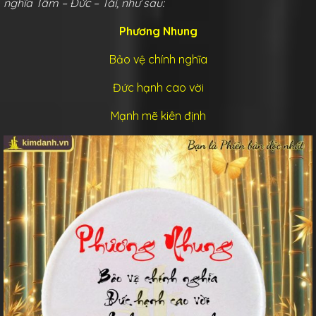
nghĩa Tâm – Đức – Tài, như sau:
Phương Nhung
Bảo vệ chính nghĩa
Đức hạnh cao vời
Mạnh mẽ kiên định