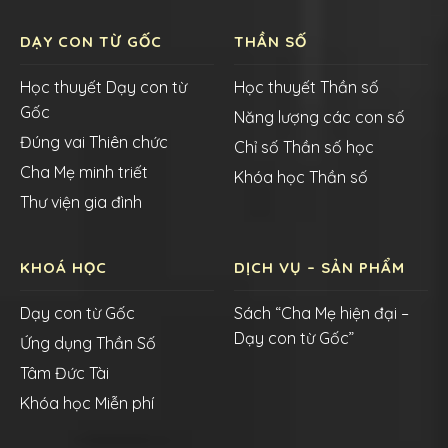
DẠY CON TỪ GỐC
THẦN SỐ
Học thuyết Dạy con từ
Học thuyết Thần số
Gốc
Năng lượng các con số
Đúng vai Thiên chức
Chỉ số Thần số học
Cha Mẹ minh triết
Khóa học Thần số
Thư viện gia đình
KHOÁ HỌC
DỊCH VỤ – SẢN PHẨM
Dạy con từ Gốc
Sách “Cha Mẹ hiện đại –
Dạy con từ Gốc”
Ứng dụng Thần Số
Tâm Đức Tài
Khóa học Miễn phí