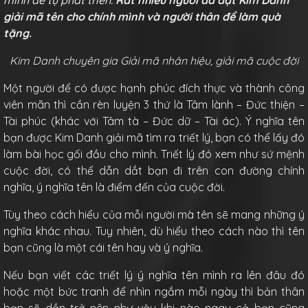
mình để tự phát triển.
Rất nhiều người đã đặt Kim Danh
giải mã tên cho chính mình và người thân để làm quà
tặng.
Kim Danh chuyên gia Giải mã nhân hiệu, giải mã cuộc đời
Một người để có được hạnh phúc đích thực và thành công
viên mãn thì cần rèn luyện 3 thứ là Tâm lành – Đức thiện –
Tài phúc (khác với Tâm tà – Đức dữ – Tài ác). Ý nghĩa tên
bạn được Kim Danh giải mã tìm ra triết lý, bạn có thể lấy đó
làm bài học gối đầu cho mình. Triết lý đó xem như sứ mệnh
cuộc đời, có thể dẫn dắt bạn đi trên con đường chính
nghĩa, ý nghĩa tên là điểm đến của cuộc đời.
Tùy theo cách hiểu của mỗi người mà tên sẽ mang những ý
nghĩa khác nhau. Tuy nhiên, dù hiểu theo cách nào thì tên
bạn cũng là một cái tên hay và ý nghĩa.
Nếu bạn viết các triết lý ý nghĩa tên mình ra lên đâu đó
hoặc một bức tranh để nhìn ngắm mỗi ngày thì bản thân