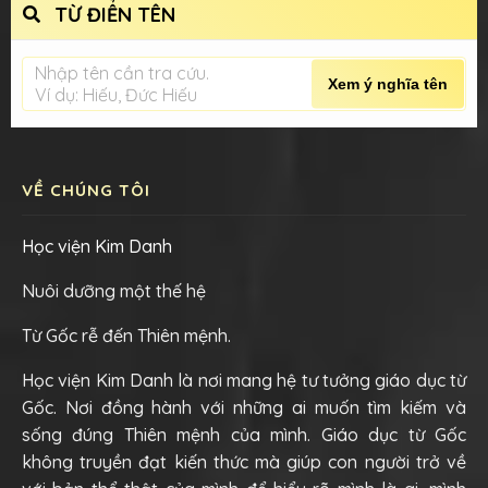
TỪ ĐIỂN TÊN
Nhập tên cần tra cứu.
Xem ý nghĩa tên
Ví dụ: Hiếu, Đức Hiếu
VỀ CHÚNG TÔI
Học viện Kim Danh
Nuôi dưỡng một thế hệ
Từ Gốc rễ đến Thiên mệnh.
Học viện Kim Danh là nơi mang hệ tư tưởng giáo dục từ
Gốc. Nơi đồng hành với những ai muốn tìm kiếm và
sống đúng Thiên mệnh của mình. Giáo dục từ Gốc
không truyền đạt kiến thức mà giúp con người trở về