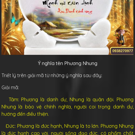
Ý nghĩa tên Phương Nhung
Triết lý trên giải mã từ những ý nghĩa sau đây:
Giải mã:
Tâm: Phương là danh dự, Nhung là quân đội. Phương
Nhung là bảo vệ chính nghĩa, người coi trọng danh dự,
hướng đến điều thiện.
Đức: Phương là đức hạnh, Nhung là to lớn. Phương Nhung
là đức hạnh cao vời, người sống đạo đức, có phẩm chất