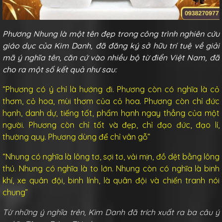
Phương Nhung là một tên đẹp trong công trình nghiên cứu
giáo dục của Kim Danh, đã đăng ký sở hữu trí tuệ về giải
mã ý nghĩa tên, căn cứ vào nhiều bộ từ điển Việt Nam, đã
cho ra một số kết quả như sau:
“Phương có
ý chỉ là hướng đi.
Phương còn có nghĩa là
cỏ
thơm, cỏ hoa
, mùi thơm của cỏ hoa. Phương còn chỉ
đức
hạnh, danh dự, tiếng tốt, phẩm hạnh ngay thẳng
của một
người. Phương còn chỉ
tốt và đẹp
, chỉ
đạo đức, đạo lí
,
thường quy. Phương dùng để chỉ vân gỗ”
“Nhung có nghĩa là
lông tơ
,
sợi tơ, vải mịn
, đồ dệt bằng lông
thú. Nhung có nghĩa là
to lớn
. Nhung còn có nghĩa là binh
khí, xe quân đội,
binh lính
, là
quân đội
và chiến tranh nói
chung”
Từ những ý nghĩa trên, Kim Danh đã trích xuất ra ba câu ý