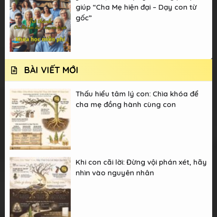
giúp “Cha Mẹ hiện đại – Dạy con từ
gốc”
BÀI VIẾT MỚI
Thấu hiểu tâm lý con: Chìa khóa để
cha mẹ đồng hành cùng con
Khi con cãi lời: Đừng vội phán xét, hãy
nhìn vào nguyên nhân