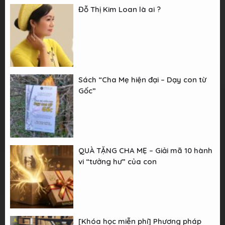
Đỗ Thị Kim Loan là ai ?
Sách “Cha Mẹ hiện đại – Dạy con từ
Gốc”
QUÀ TẶNG CHA MẸ – Giải mã 10 hành
vi “tưởng hư” của con
[Khóa học miễn phí] Phương pháp