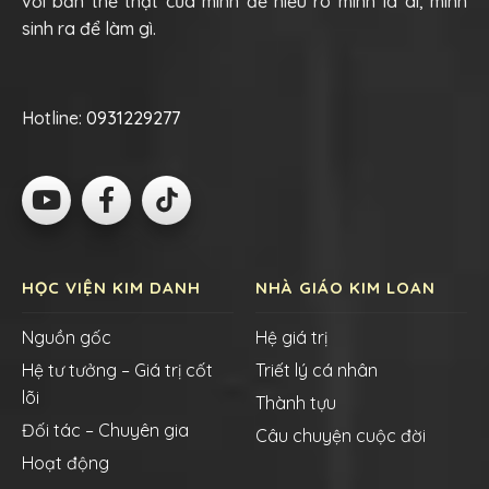
với bản thể thật của mình để hiểu rõ mình là ai, mình
sinh ra để làm gì.
Hotline:
0931229277
HỌC VIỆN KIM DANH
NHÀ GIÁO KIM LOAN
Nguồn gốc
Hệ giá trị
Hệ tư tưởng – Giá trị cốt
Triết lý cá nhân
lõi
Thành tựu
Đối tác – Chuyên gia
Câu chuyện cuộc đời
Hoạt động