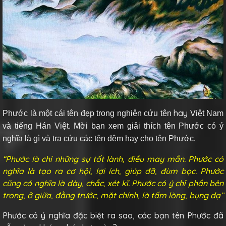
hay
Phước
là một cái tên đẹp trong nghiên cứu tên
Việt Nam
và tiếng Hán Việt. Mời bạn xem giải thích tên Phước có ý
nghĩa là gì và tra cứu các tên đệm hay cho tên Phước.
“Phước là chỉ những sự tốt lành, điều may mắn. Phước có
nghĩa là tạo ra cơ hội, lợi ích, giúp đỡ, đùm bọc. Phước
cũng có nghĩa là dày, chắc, xét kĩ. Phước có ý chỉ phần bên
trong, ở giữa, đằng trước, mặt chính, là tấm lòng, bụng dạ”
Phước có ý nghĩa đặc biệt ra sao, các bạn tên Phước đã