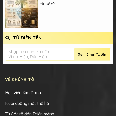
từ Gốc?
TỪ ĐIỂN TÊN
Nhập tên cần tra cứu.
Xem ý nghĩa tên
Ví dụ: Hiếu, Đức Hiếu
VỀ CHÚNG TÔI
Học viện Kim Danh
Nuôi dưỡng một thế hệ
Từ Gốc rễ đến Thiên mệnh.