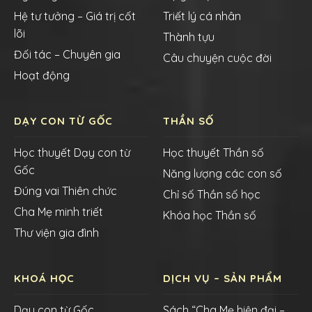
Hệ tư tưởng – Giá trị cốt
Triết lý cá nhân
lõi
Thành tựu
Đối tác – Chuyên gia
Câu chuyện cuộc đời
Hoạt động
DẠY CON TỪ GỐC
THẦN SỐ
Học thuyết Dạy con từ
Học thuyết Thần số
Gốc
Năng lượng các con số
Đúng vai Thiên chức
Chỉ số Thần số học
Cha Mẹ minh triết
Khóa học Thần số
Thư viện gia đình
KHOÁ HỌC
DỊCH VỤ – SẢN PHẨM
Dạy con từ Gốc
Sách “Cha Mẹ hiện đại –