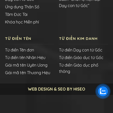
Dạy con từ Gốc”
Ứng dụng Thần Số
Tâm Đức Tài
Khóa học Miễn phí
TỪ ĐIỂN TÊN
TỪ ĐIỂN KIM DANH
Từ điển Tên đơn
Từ điển Dạy con từ Gốc
Từ điển tên Nhân Hiệu
Từ điển Giáo dục từ Gốc
Giải mã tên Uyên Ương
Từ điển Giáo dục phổ
thông
Giải mã tên Thương Hiệu
WEB DESIGN & SEO BY HISEO