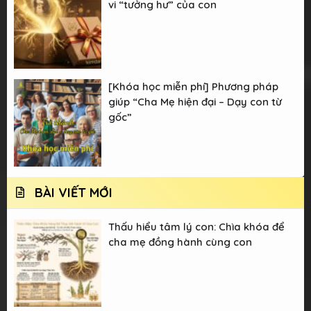
vi “tưởng hư” của con
[Khóa học miễn phí] Phương pháp
giúp “Cha Mẹ hiện đại – Dạy con từ
gốc”
BÀI VIẾT MỚI
Thấu hiểu tâm lý con: Chìa khóa để
cha mẹ đồng hành cùng con