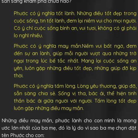
sẵn sàng khám phá chưa nào?
Phước có ý nghĩa tốt lành. Những điều tốt đẹp trong
cuộc sống, tin tốt lành, đem lại niềm vui cho mọi người.
Có ý chỉ cuộc sống bình an, vui tươi, không có gì phải
lo nghĩ nhiều.
Phước có ý nghĩa may mắn.Niềm vui bất ngờ, đem
đến sự an lành, giúp mỗi người vượt qua những trở
ngại trong lúc bế tắc nhất. Mang lại cuộc sống an
yên, luôn gặp những điều tốt đẹp, những giúp đỡ kịp
thời.
Phước có ý nghĩa tấm lòng. Lòng yêu thương, giúp đỡ,
sẵn sàng chia sẻ. Sống vị tha, bác ái, thể hiện tinh
thần bác ái giữa người với người. Tấm lòng tốt đẹp
luôn gặp những điều may mắn.
Những điều may mắn, phước lành cho con mình là mong
ước lớn nhất của ba mẹ, đó là lý do vì sao ba mẹ chọn đặt
tên Phước cho con: