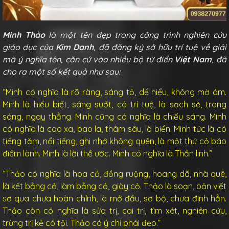
Minh Thảo
là một tên đẹp trong công trình nghiên cứu
giáo dục của
Kim Danh
, đã đăng ký sở hữu trí tuệ về giải
mã ý nghĩa tên, căn cứ vào nhiều bộ từ điển
Việt Nam
, đã
cho ra một số kết quả như sau:
“Minh có nghĩa là rõ ràng, sáng tỏ, dể hiểu, không mờ ám.
Minh là hiểu biết, sáng suốt, có trí tuệ, là sạch sẽ, trong
sáng, ngay thẳng. Minh cũng có nghĩa là chiếu sáng. Minh
có nghĩa là cao xa, bao la, thâm sâu, là biển. Minh tức là có
tiếng tăm, nổi tiếng, ghi nhớ không quên, là một thứ cỏ báo
điềm lành. Minh là lời thề ước. Minh có nghĩa là Thần linh.”
“Thảo có nghĩa là hoa cỏ, đồng ruộng, hoang dã, nhà quê,
là kết bằng cỏ, làm bằng cỏ, giày cỏ. Thảo là soạn, bản viết
sơ qua chưa hoàn chỉnh, là mở đầu, sơ bộ, chưa định hẳn.
Thảo còn có nghĩa là sửa trị, cai trị, tìm xét, nghiên cứu,
trừng trị kẻ có tội. Thảo có ý chỉ phái đẹp.”