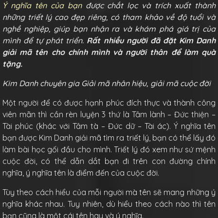
Ý nghĩa tên của bạn
được chắt lọc và trích xuất thành
những triết lý cao đẹp riêng, có tham khảo về độ tuổi và
nghề nghiệp, giúp bạn nhận ra và khám phá giá trị của
mình để tự phát triển.
Rất nhiều người đã đặt Kim Danh
giải mã tên cho chính mình và người thân để làm quà
tặng.
Kim Danh chuyên gia Giải mã nhân hiệu, giải mã cuộc đời
Một người để có được hạnh phúc đích thực và thành công
viên mãn thì cần rèn luyện 3 thứ là Tâm lành – Đức thiện –
Tài phúc (khác với Tâm tà – Đức dữ – Tài ác). Ý nghĩa tên
bạn được Kim Danh giải mã tìm ra triết lý, bạn có thể lấy đó
làm bài học gối đầu cho mình. Triết lý đó xem như sứ mệnh
cuộc đời, có thể dẫn dắt bạn đi trên con đường chính
nghĩa, ý nghĩa tên là điểm đến của cuộc đời.
Tùy theo cách hiểu của mỗi người mà tên sẽ mang những ý
nghĩa khác nhau. Tuy nhiên, dù hiểu theo cách nào thì tên
bạn cũng là một cái tên hay và ý nghĩa.