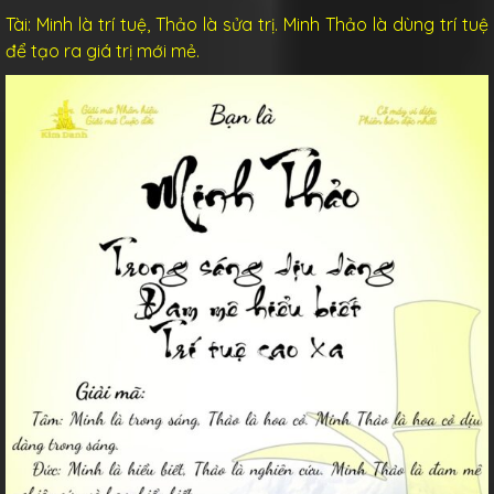
Tài:
Minh là
trí tuệ, Thảo là
sửa trị. Minh Thảo là dùng trí tuệ
để tạo ra giá trị mới mẻ.