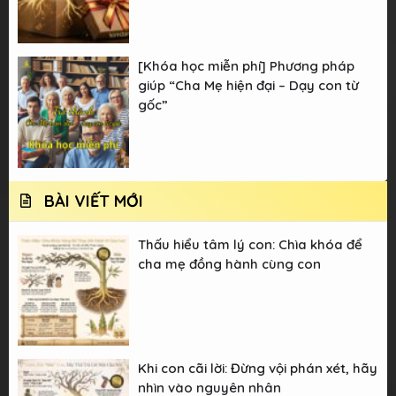
[Khóa học miễn phí] Phương pháp
giúp “Cha Mẹ hiện đại – Dạy con từ
gốc”
BÀI VIẾT MỚI
Thấu hiểu tâm lý con: Chìa khóa để
cha mẹ đồng hành cùng con
Khi con cãi lời: Đừng vội phán xét, hãy
nhìn vào nguyên nhân