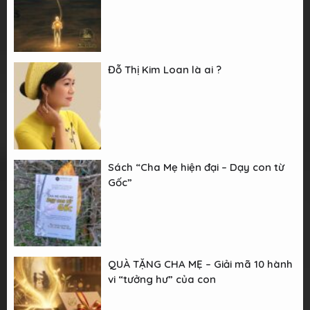
Đỗ Thị Kim Loan là ai ?
Sách “Cha Mẹ hiện đại – Dạy con từ
Gốc”
QUÀ TẶNG CHA MẸ – Giải mã 10 hành
vi “tưởng hư” của con