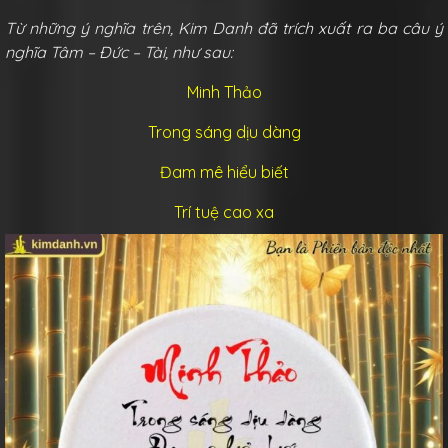
Từ những ý nghĩa trên, Kim Danh đã trích xuất ra ba câu ý
nghĩa Tâm – Đức – Tài, như sau:
Minh Thảo
Trong sáng dịu dàng
Đam mê hiểu biết
Trí tuệ cao xa