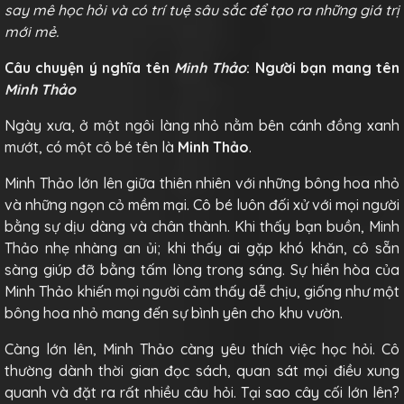
say mê học hỏi và có trí tuệ sâu sắc để tạo ra những giá trị
mới mẻ.
Câu chuyện ý nghĩa tên
Minh Thảo
: Người bạn mang tên
Minh Thảo
Ngày xưa, ở một ngôi làng nhỏ nằm bên cánh đồng xanh
mướt, có một cô bé tên là
Minh Thảo
.
Minh Thảo lớn lên giữa thiên nhiên với những bông hoa nhỏ
và những ngọn cỏ mềm mại. Cô bé luôn đối xử với mọi người
bằng sự dịu dàng và chân thành. Khi thấy bạn buồn, Minh
Thảo nhẹ nhàng an ủi; khi thấy ai gặp khó khăn, cô sẵn
sàng giúp đỡ bằng tấm lòng trong sáng. Sự hiền hòa của
Minh Thảo khiến mọi người cảm thấy dễ chịu, giống như một
bông hoa nhỏ mang đến sự bình yên cho khu vườn.
Càng lớn lên, Minh Thảo càng yêu thích việc học hỏi. Cô
thường dành thời gian đọc sách, quan sát mọi điều xung
quanh và đặt ra rất nhiều câu hỏi. Tại sao cây cối lớn lên?