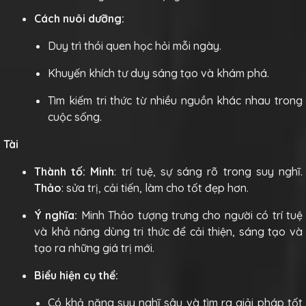
Cách nuôi dưỡng:
Duy trì thói quen học hỏi mỗi ngày.
Khuyến khích tư duy sáng tạo và khám phá.
Tìm kiếm tri thức từ nhiều nguồn khác nhau trong
cuộc sống.
Tài
Thành tố:
Minh
: trí tuệ, sự sáng rõ trong suy nghĩ.
Thảo
: sửa trị, cải tiến, làm cho tốt đẹp hơn.
Ý nghĩa:
Minh Thảo tượng trưng cho người có trí tuệ
và khả năng dùng tri thức để cải thiện, sáng tạo và
tạo ra những giá trị mới.
Biểu hiện cụ thể:
Có khả năng suy nghĩ sâu và tìm ra giải pháp tốt