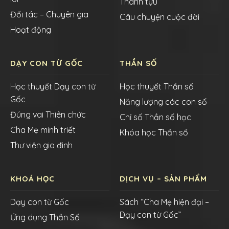
Thành tựu
Đối tác – Chuyên gia
Câu chuyện cuộc đời
Hoạt động
DẠY CON TỪ GỐC
THẦN SỐ
Học thuyết Dạy con từ
Học thuyết Thần số
Gốc
Năng lượng các con số
Đúng vai Thiên chức
Chỉ số Thần số học
Cha Mẹ minh triết
Khóa học Thần số
Thư viện gia đình
KHOÁ HỌC
DỊCH VỤ – SẢN PHẨM
Dạy con từ Gốc
Sách “Cha Mẹ hiện đại –
Dạy con từ Gốc”
Ứng dụng Thần Số