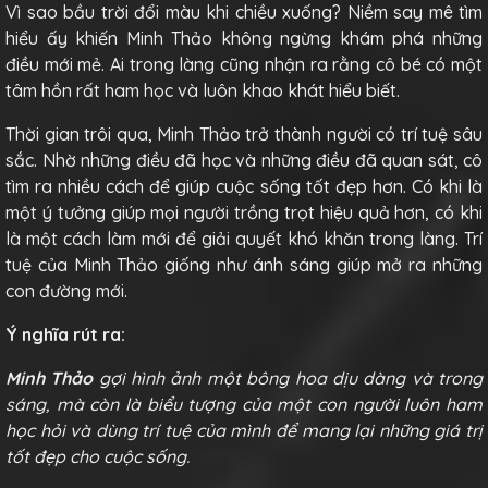
Vì sao bầu trời đổi màu khi chiều xuống? Niềm say mê tìm
hiểu ấy khiến Minh Thảo không ngừng khám phá những
điều mới mẻ. Ai trong làng cũng nhận ra rằng cô bé có một
tâm hồn rất ham học và luôn khao khát hiểu biết.
Thời gian trôi qua, Minh Thảo trở thành người có trí tuệ sâu
sắc. Nhờ những điều đã học và những điều đã quan sát, cô
tìm ra nhiều cách để giúp cuộc sống tốt đẹp hơn. Có khi là
một ý tưởng giúp mọi người trồng trọt hiệu quả hơn, có khi
là một cách làm mới để giải quyết khó khăn trong làng. Trí
tuệ của Minh Thảo giống như ánh sáng giúp mở ra những
con đường mới.
Ý nghĩa rút ra:
Minh Thảo
gợi hình ảnh một bông hoa dịu dàng và trong
sáng, mà còn là biểu tượng của một con người luôn ham
học hỏi và dùng trí tuệ của mình để mang lại những giá trị
tốt đẹp cho cuộc sống.