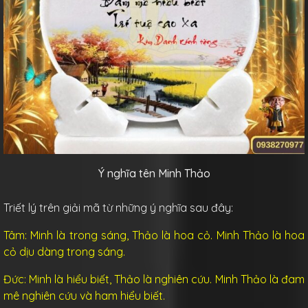
Ý nghĩa tên Minh Thảo
Triết lý trên giải mã từ những ý nghĩa sau đây:
Tâm:
Minh là
trong sáng, Thảo là
hoa cỏ. Minh Thảo là hoa
cỏ dịu dàng trong sáng.
Đức:
Minh là
hiểu biết, Thảo là
nghiên cứu. Minh Thảo là đam
mê nghiên cứu và ham hiểu biết.