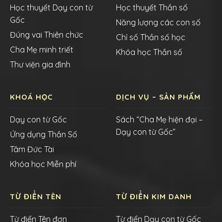
Học thuyết Dạy con từ
Học thuyết Thần số
Gốc
Năng lượng các con số
Đúng vai Thiên chức
Chỉ số Thần số học
Cha Mẹ minh triết
Khóa học Thần số
Thư viện gia đình
KHOÁ HỌC
DỊCH VỤ – SẢN PHẨM
Dạy con từ Gốc
Sách “Cha Mẹ hiện đại –
Dạy con từ Gốc”
Ứng dụng Thần Số
Tâm Đức Tài
Khóa học Miễn phí
TỪ ĐIỂN TÊN
TỪ ĐIỂN KIM DANH
Từ điển Tên đơn
Từ điển Dạy con từ Gốc