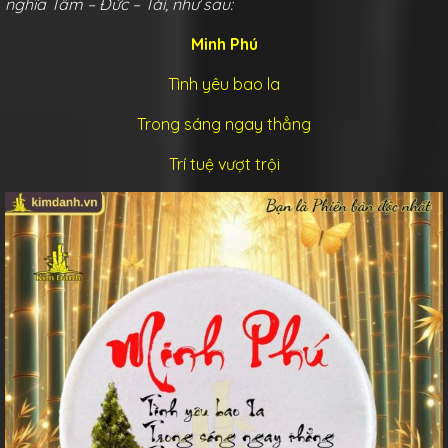
nghĩa Tâm – Đức – Tài, như sau:
Minh Phú
Tình yêu bao la
Trong sáng ngay thẳng
Trí tuệ vượt trội