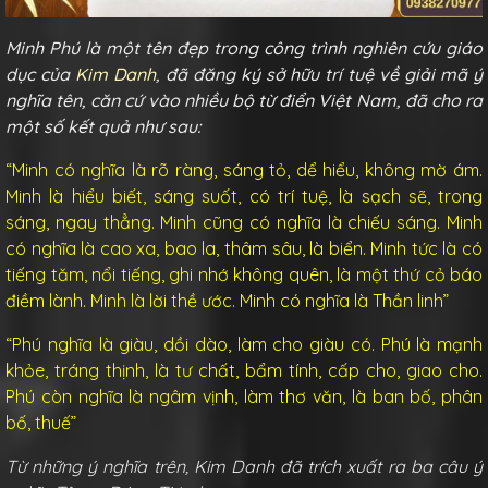
Minh Phú là một tên đẹp trong công trình nghiên cứu giáo
dục của
Kim Danh
, đã đăng ký sở hữu trí tuệ về giải mã ý
nghĩa tên, căn cứ vào nhiều bộ từ điển Việt Nam, đã cho ra
một số kết quả như sau:
“Minh có nghĩa là
rõ ràng, sáng tỏ, dể hiểu
, không mờ ám.
Minh là
hiểu biết, sáng suốt, có trí tuệ, là sạch sẽ, trong
sáng, ngay thẳng.
Minh cũng có nghĩa là
chiếu sáng
. Minh
có nghĩa là
cao xa, bao la, thâm sâu, là biển
. Minh tức là
có
tiếng tăm, nổi tiếng
, ghi nhớ không quên, là
một thứ cỏ báo
điềm lành
. Minh là lời thề ước. Minh có nghĩa là Thần linh”
“Phú nghĩa là
giàu, dồi dào, làm cho giàu có
. Phú là
mạnh
khỏe, tráng thịnh
, là
tư chất, bẩm tính, cấp cho, giao cho
.
Phú còn nghĩa là
ngâm vịnh, làm thơ văn, là ban bố, phân
bố
, thuế”
Từ những ý nghĩa trên, Kim Danh đã trích xuất ra ba câu ý