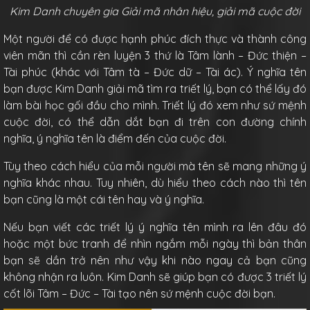
Kim Danh chuyên gia Giải mã nhân hiệu, giải mã cuộc đời
Một người để có được hạnh phúc đích thực và thành công
viên mãn thì cần rèn luyện 3 thứ là Tâm lành – Đức thiện –
Tài phúc (khác với Tâm tà – Đức dữ – Tài ác). Ý nghĩa tên
bạn được Kim Danh giải mã tìm ra triết lý, bạn có thể lấy đó
làm bài học gối đầu cho mình. Triết lý đó xem như sứ mệnh
cuộc đời, có thể dẫn dắt bạn đi trên con đường chính
nghĩa, ý nghĩa tên là điểm đến của cuộc đời.
Tùy theo cách hiểu của mỗi người mà tên sẽ mang những ý
nghĩa khác nhau. Tuy nhiên, dù hiểu theo cách nào thì tên
bạn cũng là một cái tên hay và ý nghĩa.
Nếu bạn viết các triết lý ý nghĩa tên mình ra lên đâu đó
hoặc một bức tranh để nhìn ngắm mỗi ngày thì bản thân
bạn sẽ dần trở nên như vậy khi nào ngay cả bạn cũng
không nhận ra luôn. Kim Danh sẽ giúp bạn có được 3 triết lý
cốt lõi Tâm – Đức – Tài tạo nên sứ mệnh cuộc đời bạn.