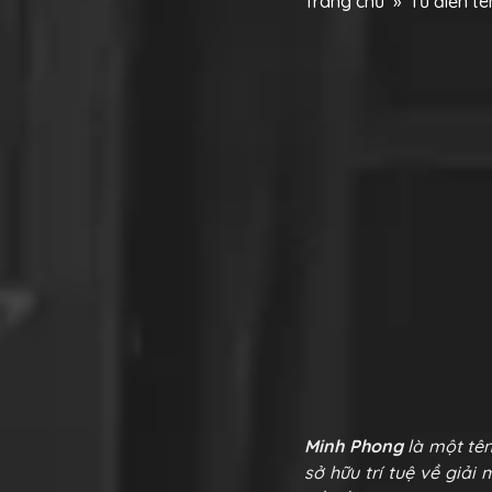
Trang chủ
»
Từ điển t
Minh Phong
là một tê
sở hữu trí tuệ về giải