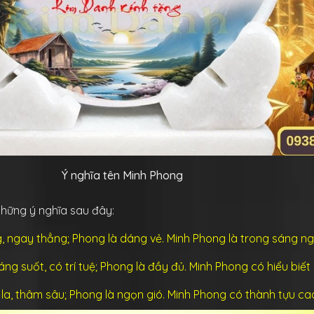
Ý nghĩa tên Minh Phong
 những ý nghĩa sau đây:
g, ngay thẳng; Phong là dáng vẻ. Minh Phong là trong sáng n
sáng suốt, có trí tuệ; Phong là đầy đủ. Minh Phong có hiểu biết
o la, thâm sâu; Phong là ngọn gió. Minh Phong có thành tựu ca