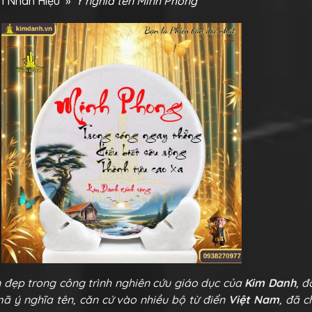
ên Nhân Hiệu
»
Ý nghĩa tên Minh Phong
n đẹp trong công trình nghiên cứu giáo dục của
Kim Danh
, 
 mã ý nghĩa tên, căn cứ vào nhiều bộ từ điển
Việt Nam
, đã 