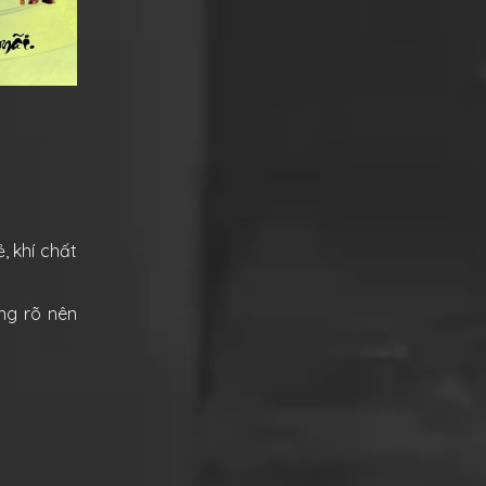
, khí chất
ng rõ nên