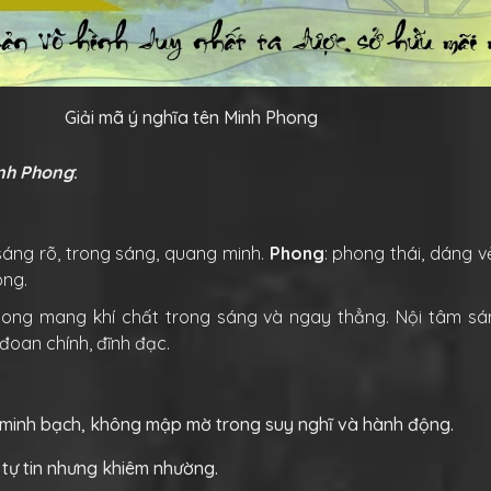
Giải mã ý nghĩa tên Minh Phong
nh Phong
:
 sáng rõ, trong sáng, quang minh.
Phong
: phong thái, dáng vẻ
ong.
ong mang khí chất trong sáng và ngay thẳng. Nội tâm sá
đoan chính, đĩnh đạc.
:
 minh bạch, không mập mờ trong suy nghĩ và hành động.
 tự tin nhưng khiêm nhường.