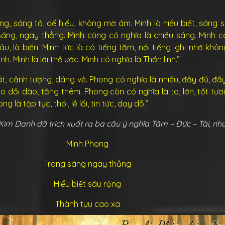
ng, sáng tỏ, dể hiểu, không mờ ám. Minh là hiểu biết, sáng su
 sáng, ngay thẳng. Minh cũng có nghĩa là chiếu sáng. Minh c
u, là biển. Minh tức là có tiếng tăm, nổi tiếng, ghi nhớ khôn
. Minh là lời thề ước. Minh có nghĩa là Thần linh.”
át, cảnh tượng, dáng vẻ. Phong có nghĩa là nhiều, đầy đủ, đầ
 dồi dào, tăng thêm. Phong còn có nghĩa là to, lớn, tốt tươi
 là tập tục, thói, lề lối, tin tức, dạy dỗ.”
Kim Danh đã trích xuất ra ba câu ý nghĩa Tâm – Đức – Tài, nh
Minh Phong
Trong sáng ngay thẳng
Hiểu biết sâu rộng
Thành tựu cao xa