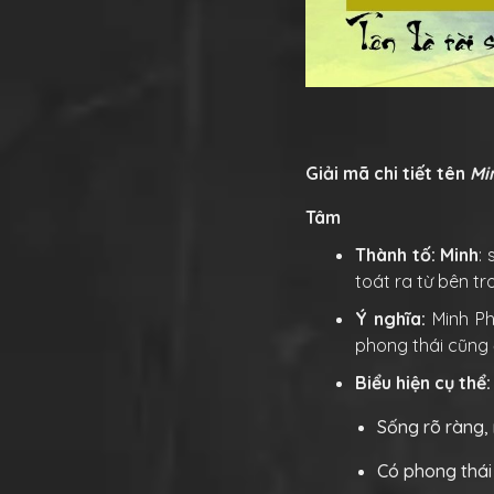
Giải mã chi tiết tên
Mi
Tâm
Thành tố:
Minh
:
toát ra từ bên tr
Ý nghĩa:
Minh Ph
phong thái cũng 
Biểu hiện cụ thể
Sống rõ ràng,
Có phong thái