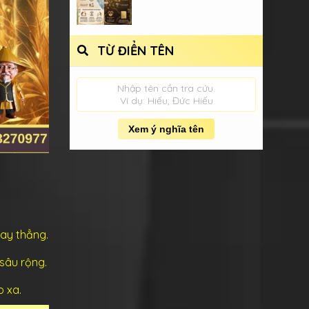
TỪ ĐIỂN TÊN
Nhập tên cần tra cứu.
Ví dụ: Hiếu, Đức Hiếu
Xem ý nghĩa tên
gay thẳng.
 sâu rộng.
o xa.