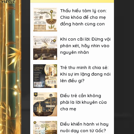
Thấu hiểu tâm lý con:
Chìa khóa để cha mẹ
đồng hành cùng con
Khi con cãi lời: Đừng vội
phán xét, hãy nhìn vào
nguyên nhân
Trẻ thu mình ít chia sẻ:
Khi sự im lặng đang nói
lên điều gì?
Điều trẻ cần không
phải là lời khuyên của
cha mẹ
Điều khiển hành vi hay
nuôi dạy con từ Gốc?