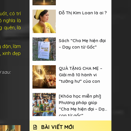
Đỗ Thị Kim Loan là ai ?
ốt, có trí
ó nghĩa là
g quên, là
Sách “Cha Mẹ hiện đại
y đặn, làm
– Dạy con từ Gốc”
, xinh đẹp
QUÀ TẶNG CHA MẸ –
ư sau:
Giải mã 10 hành vi
“tưởng hư” của con
[Khóa học miễn phí]
Phương pháp giúp
“Cha Mẹ hiện đại – Dạy
con từ gốc”
BÀI VIẾT MỚI