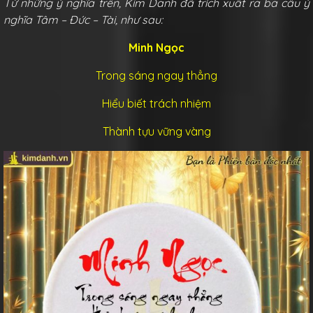
Từ những ý nghĩa trên, Kim Danh đã trích xuất ra ba câu ý
nghĩa Tâm – Đức – Tài, như sau:
Minh Ngọc
Trong sáng ngay thẳng
Hiểu biết trách nhiệm
Thành tựu vững vàng