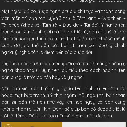
Kim Danh chuyên gia Giải mã nhân hiệu, giải mã cuộc đời
Một người để có được hạnh phúc đích thực và thành công
viên mãn thì cần rèn luyện 3 thứ là Tâm lành – Đức thiện –
Tài phúc (khác với Tâm tà – Đức dữ – Tài ác). Ý nghĩa tên
bạn được Kim Danh giải mã tìm ra triết lý, bạn có thể lấy đó
làm bài học gối đầu cho mình. Triết lý đó xem như sứ mệnh
cuộc đời, có thể dẫn dắt bạn đi trên con đường chính
nghĩa, ý nghĩa tên là điểm đến của cuộc đời.
Tùy theo cách hiểu của mỗi người mà tên sẽ mang những ý
nghĩa khác nhau. Tuy nhiên, dù hiểu theo cách nào thì tên
bạn cũng là một cái tên hay và ý nghĩa.
Nếu bạn viết các triết lý ý nghĩa tên mình ra lên đâu đó
hoặc một bức tranh để nhìn ngắm mỗi ngày thì bản thân
bạn sẽ dần trở nên như vậy khi nào ngay cả bạn cũng
không nhận ra luôn. Kim Danh sẽ giúp bạn có được 3 triết lý
cốt lõi Tâm – Đức – Tài tạo nên sứ mệnh cuộc đời bạn.