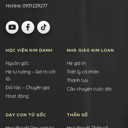
Hotline:
0931229277
HỌC VIỆN KIM DANH
NHÀ GIÁO KIM LOAN
Nguồn gốc
Hệ giá trị
Hệ tư tưởng – Giá trị cốt
Triết lý cá nhân
lõi
Thành tựu
Đối tác – Chuyên gia
Câu chuyện cuộc đời
Hoạt động
DẠY CON TỪ GỐC
THẦN SỐ
Học thuyết Dạy con từ
Học thuyết Thần số