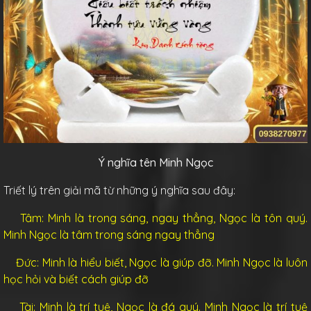
Ý nghĩa tên Minh Ngọc
Triết lý trên giải mã từ những ý nghĩa sau đây:
Tâm: Minh là trong sáng, ngay thẳng, Ngọc là tôn quý.
Minh Ngọc là tâm trong sáng ngay thẳng
Đức: Minh là hiểu biết, Ngọc là giúp đỡ.
Minh Ngọc là luôn
học hỏi và biết cách giúp đỡ
Tài: Minh là trí tuệ, Ngọc là đá quý. Minh Ngọc là trí tuệ