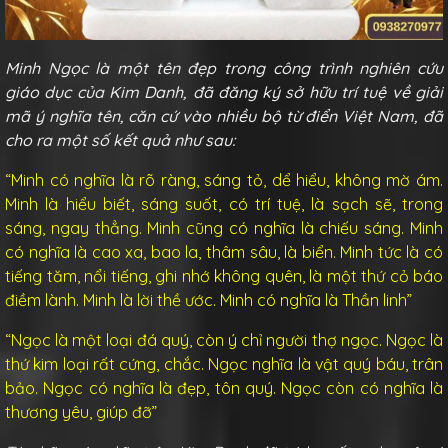
Minh Ngọc là một tên đẹp trong công trình nghiên cứu
giáo dục của Kim Danh, đã đăng ký sở hữu trí tuệ về giải
mã ý nghĩa tên, căn cứ vào nhiều bộ từ điển Việt Nam, đã
cho ra một số kết quả như sau:
“Minh có nghĩa là rõ ràng, sáng tỏ, dể hiểu, không mờ ám.
Minh là hiểu biết, sáng suốt, có trí tuệ, là sạch sẽ, trong
sáng, ngay thẳng. Minh cũng có nghĩa là chiếu sáng. Minh
có nghĩa là cao xa, bao la, thâm sâu, là biển. Minh tức là có
tiếng tăm, nổi tiếng, ghi nhớ không quên, là một thứ cỏ báo
điềm lành. Minh là lời thề ước. Minh có nghĩa là Thần linh”
“Ngọc là một loại đá quý, còn ý chỉ người thợ ngọc. Ngọc là
thứ kim loại rất cứng, chắc. Ngọc nghĩa là vật quý báu, trân
bảo. Ngọc có nghĩa là đẹp, tôn quý. Ngọc còn có nghĩa là
thương yêu, giúp đỡ”