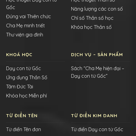
Gốc
Năng lượng các con số
Đúng vai Thiên chức
Chỉ số Thần số học
Cha Mẹ minh triết
Khóa học Thần số
Thư viện gia đình
KHOÁ HỌC
DỊCH VỤ – SẢN PHẨM
Dạy con từ Gốc
Sách “Cha Mẹ hiện đại –
Dạy con từ Gốc”
Ứng dụng Thần Số
Tâm Đức Tài
Khóa học Miễn phí
TỪ ĐIỂN TÊN
TỪ ĐIỂN KIM DANH
Từ điển Tên đơn
Từ điển Dạy con từ Gốc