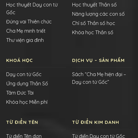
Học thuyết Dạy con từ
Học thuyết Thần số
Gốc
Năng lượng các con số
Đúng vai Thiên chức
Chỉ số Thần số học
Cha Mẹ minh triết
Khóa học Thần số
Thư viện gia đình
KHOÁ HỌC
DỊCH VỤ – SẢN PHẨM
Dạy con từ Gốc
Sách “Cha Mẹ hiện đại –
Dạy con từ Gốc”
Ứng dụng Thần Số
Tâm Đức Tài
Khóa học Miễn phí
TỪ ĐIỂN TÊN
TỪ ĐIỂN KIM DANH
Từ điển Tên đơn
Từ điển Dạy con từ Gốc