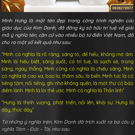
Minh Hưng là một tên đẹp trong công trình nghiên cứu
giáo dục của Kim Danh, đã đăng ký sở hữu trí tuệ về giải
mã ý nghĩa tên, căn cứ vào nhiều bộ từ điển Việt Nam, đã
cho ra một số kết quả như sau:
“Minh có nghĩa là
rõ ràng, sáng tỏ, dể hiểu
, không mờ ám.
Minh là
hiểu biết, sáng suốt, có trí tuệ, là sạch sẽ, trong
sáng, ngay thẳng
. Minh cũng có nghĩa là
chiếu sáng
. Minh
có nghĩa là
cao xa, bao la, thâm sâu, là biển
. Minh tức là
có
tiếng tăm, nổi tiếng, ghi nhớ không quên, là một thứ cỏ báo
điềm lành
. Minh là
lời thề ước
. Minh có nghĩa là Thần linh”
“Hưng là
thịnh vượng, phát triển, nổi lên, khởi sự
. Hưng là
dậy, thức dậy
“
Từ những ý nghĩa trên, Kim Danh đã trích xuất ra ba câu ý
nghĩa Tâm – Đức – Tài, như sau: