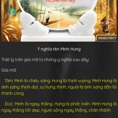
Ý nghĩa tên Minh Hưng
Triết lý trên giải mã từ những ý nghĩa sau đây:
Giải mã:
Tâm: Minh là chiếu sáng. Hưng là thịnh vượng. Minh Hưng là
ánh sáng thịnh đạt, sự hưng thịnh, người là ánh sáng dẫn lối
thành công
Đức: Minh là ngay thẳng. Hưng là phát triển. Minh Hưng là
ngay thẳng tốt đẹp, người sống ngay thẳng, chân thành