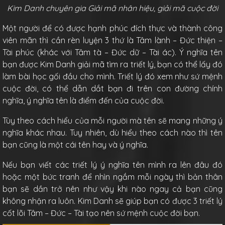
Kim Danh chuyên gia Giải mã nhân hiệu, giải mã cuộc đời
Một người để có được hạnh phúc đích thực và thành công
viên mãn thì cần rèn luyện 3 thứ là Tâm lành – Đức thiện –
Tài phúc (khác với Tâm tà – Đức dữ – Tài ác). Ý nghĩa tên
bạn được Kim Danh giải mã tìm ra triết lý, bạn có thể lấy đó
làm bài học gối đầu cho mình. Triết lý đó xem như sứ mệnh
cuộc đời, có thể dẫn dắt bạn đi trên con đường chính
nghĩa, ý nghĩa tên là điểm đến của cuộc đời.
Tùy theo cách hiểu của mỗi người mà tên sẽ mang những ý
nghĩa khác nhau. Tuy nhiên, dù hiểu theo cách nào thì tên
bạn cũng là một cái tên hay và ý nghĩa.
Nếu bạn viết các triết lý ý nghĩa tên mình ra lên đâu đó
hoặc một bức tranh để nhìn ngắm mỗi ngày thì bản thân
bạn sẽ dần trở nên như vậy khi nào ngay cả bạn cũng
không nhận ra luôn. Kim Danh sẽ giúp bạn có được 3 triết lý
cốt lõi Tâm – Đức – Tài tạo nên sứ mệnh cuộc đời bạn.