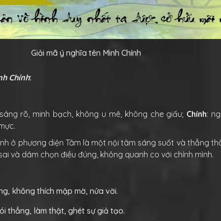
Giải mã ý nghĩa tên Minh Chính
nh Chính
:
sáng rõ, minh bạch, không u mê, không che giấu;
Chính
: n
 mực.
ính ở phương diện Tâm là một nội tâm sáng suốt và thẳng thắ
– sai và dám chọn điều đúng, không quanh co với chính mình.
:
ng, không thích mập mờ, nửa vời.
i thẳng, làm thật, ghét sự giả tạo.