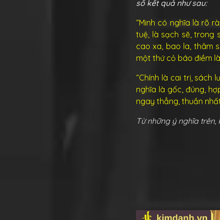
số kết quả như sau:
“Minh có nghĩa là rõ rà
tuệ, là sạch sẽ, trong
cao xa, bao la, thâm sâ
một thứ cỏ báo điềm lành
“Chính là cai trị, sách
nghĩa là gốc, đúng, hợ
ngay thẳng, thuần nhất,
Từ những ý nghĩa trên, 