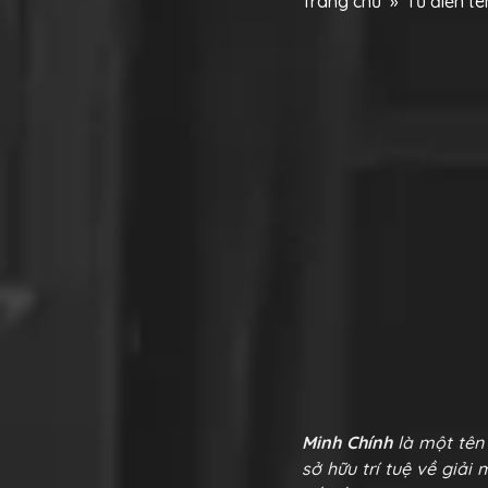
Trang chủ
»
Từ điển t
Minh Chính
là một tên
sở hữu trí tuệ về giải