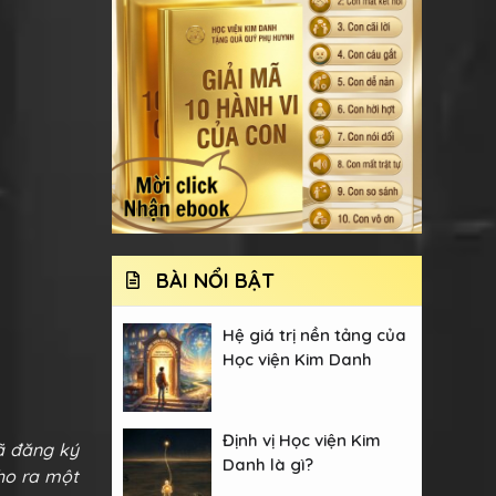
BÀI NỔI BẬT
Hệ giá trị nền tảng của
Học viện Kim Danh
Định vị Học viện Kim
ã đăng ký
Danh là gì?
cho ra một