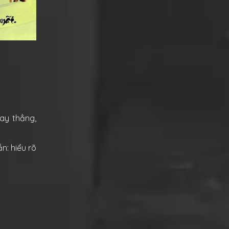
gay thẳng,
n: hiểu rõ