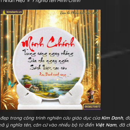
ên Nhân Hiệu
»
Ý nghĩa tên Minh Chính
 đẹp trong công trình nghiên cứu giáo dục của
Kim Danh
, đ
 mã ý nghĩa tên, căn cứ vào nhiều bộ từ điển
Việt Nam
, đã 