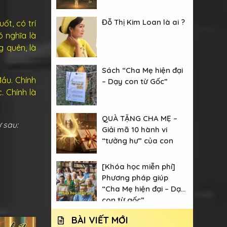
Đỗ Thị Kim Loan là ai ?
ốt, có trí
ó nghĩa là
g quên, là
Sách “Cha Mẹ hiện đại
đầu. Chính
– Dạy con từ Gốc”
. Chính là
QUÀ TẶNG CHA MẸ –
ư sau:
Giải mã 10 hành vi
“tưởng hư” của con
[Khóa học miễn phí]
Phương pháp giúp
“Cha Mẹ hiện đại – Dạy
con từ gốc”
BÀI VIẾT MỚI