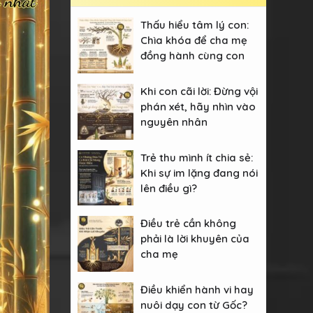
Thấu hiểu tâm lý con:
Chìa khóa để cha mẹ
đồng hành cùng con
Khi con cãi lời: Đừng vội
phán xét, hãy nhìn vào
nguyên nhân
Trẻ thu mình ít chia sẻ:
Khi sự im lặng đang nói
lên điều gì?
Điều trẻ cần không
phải là lời khuyên của
cha mẹ
Điều khiển hành vi hay
nuôi dạy con từ Gốc?