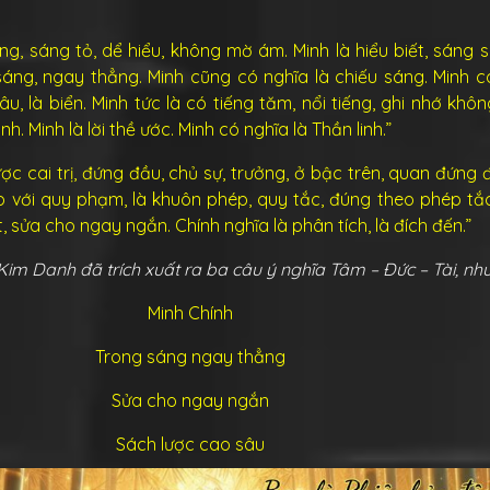
ng, sáng tỏ, dể hiểu, không mờ ám. Minh là hiểu biết, sáng su
 sáng, ngay thẳng. Minh cũng có nghĩa là chiếu sáng. Minh c
u, là biển. Minh tức là có tiếng tăm, nổi tiếng, ghi nhớ khôn
. Minh là lời thề ước. Minh có nghĩa là Thần linh.”
 lược cai trị, đứng đầu, chủ sự, trưởng, ở bậc trên, quan đứng 
p với quy phạm, là khuôn phép, quy tắc, đúng theo phép tắc
 sửa cho ngay ngắn. Chính nghĩa là phân tích, là đích đến.”
Kim Danh đã trích xuất ra ba câu ý nghĩa Tâm – Đức – Tài, nh
Minh Chính
Trong sáng ngay thẳng
Sửa cho ngay ngắn
Sách lược cao sâu