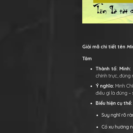
Giải mã chi tiết tên
Mi
Tâm
Thành tố:
Minh:
chính trực, đúng
Ý nghĩa:
Minh Ch
điều gì là đúng 
Biểu hiện cụ thể
Suy nghĩ rõ rà
Có xu hướng nó