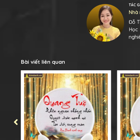
TÁC G
Nhà 
Đỗ T
Học 
nghi
Bài viết liên quan