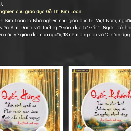
IẢ
nghiên cứu giáo dục Đỗ Thị Kim Loan
hị Kim Loan là Nhà nghiên cứu giáo dục tại Việt Nam, ngườ
viện Kim Danh với triết lý “Giáo dục từ Gốc”. Người có h
ên cứu về giáo dục con người, 18 năm dạy con và 10 năm dạy 