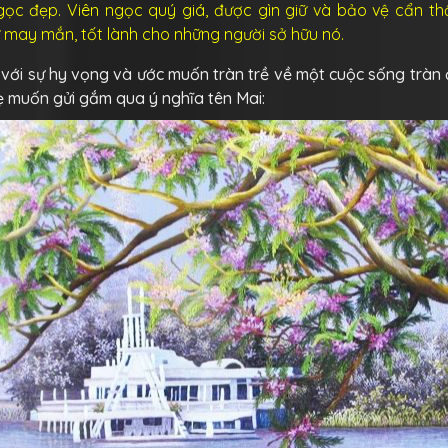
gọc đẹp. Viên ngọc quý giá, được gìn giữ và bảo vệ cẩn th
 may mắn, tốt lành cho những người sở hữu nó.
, với sự hy vọng và ước muốn tràn trề về một cuộc sống tràn
ẹ muốn gửi gắm qua ý nghĩa tên Mai: