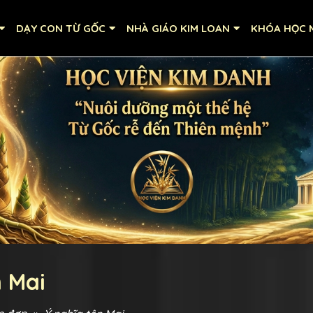
DẠY CON TỪ GỐC
NHÀ GIÁO KIM LOAN
KHÓA HỌC M
n Mai