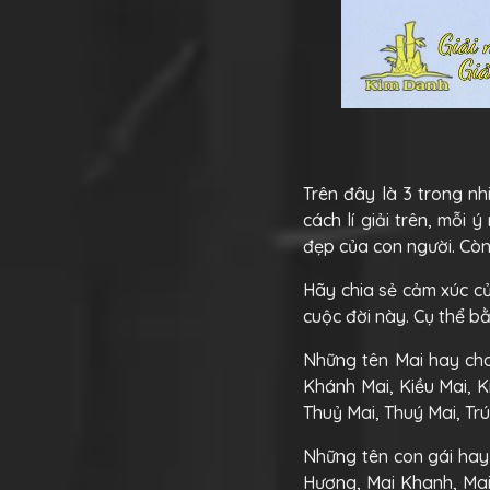
Trên đây là 3 trong nh
cách lí giải trên, mỗi
đẹp của con người. Cò
Hãy chia sẻ cảm xúc củ
cuộc đời này. Cụ thể bằ
Những tên Mai hay cho 
Khánh Mai, Kiều Mai, K
Thuỷ Mai, Thuý Mai, Trú
Những tên con gái hay 
Hương, Mai Khanh, Mai 