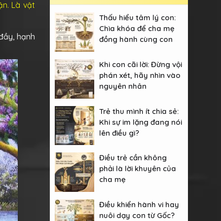
ận. Là vật
Thấu hiểu tâm lý con:
Chìa khóa để cha mẹ
 đầy, hạnh
đồng hành cùng con
Khi con cãi lời: Đừng vội
phán xét, hãy nhìn vào
nguyên nhân
Trẻ thu mình ít chia sẻ:
Khi sự im lặng đang nói
lên điều gì?
Điều trẻ cần không
phải là lời khuyên của
cha mẹ
Điều khiển hành vi hay
nuôi dạy con từ Gốc?