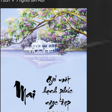
ên đơn
»
Ý nghĩa tên Mai