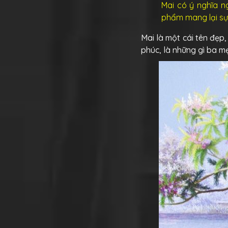
Mai có ý nghĩa n
phẩm mang lại sự
Mai là một cái tên đẹp
phúc, là những gì ba m