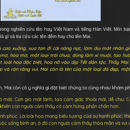
hay
trong nghiên cứu tên
Việt Nam và tiếng Hán Việt. Mời bạ
 là gì và tra cứu các tên đệm hay cho tên Mai.
ên cao xuống, xua tan đi cái nóng nực, làm dịu mát nhân gi
mơ, hoa mơ, một loại trái chua, dùng làm xí muội, tạo hươ
t loài hoa đặc biệt, hoa nở vào dịp Tết dân tộc. Thấy Mai 
 và rộn ràng vui. Mai còn là tên của một loại đá đẹp, một
, Mai còn có ý nghĩa gì đặt biệt chúng ta cùng nhau khám ph
ó mát. Cơn gió mát lành, tạo cảm giác thoải mái, dễ chịu. C
, khiến con người cảm thấy có cảm hứng, phấn chấn hơn.
ạnh phúc. Là loài hoa mang biểu tượng của sự hạnh phúc, th
ộc sống bình an, ở đó con người cảm thấy thỏa mãn và vui v