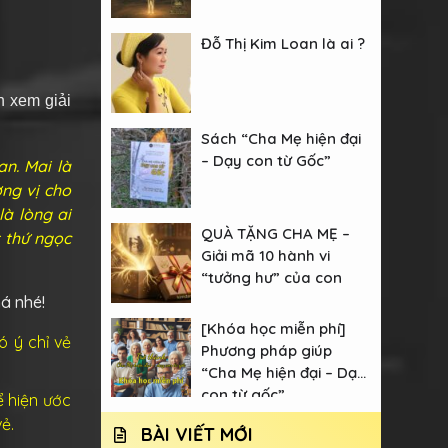
Đỗ Thị Kim Loan là ai ?
n xem giải
Sách “Cha Mẹ hiện đại
– Dạy con từ Gốc”
an. Mai là
ng vị cho
là lòng ai
QUÀ TẶNG CHA MẸ –
 thứ ngọc
Giải mã 10 hành vi
“tưởng hư” của con
á nhé!
[Khóa học miễn phí]
ó ý chỉ vẻ
Phương pháp giúp
“Cha Mẹ hiện đại – Dạy
con từ gốc”
ể hiện ước
ẻ.
BÀI VIẾT MỚI