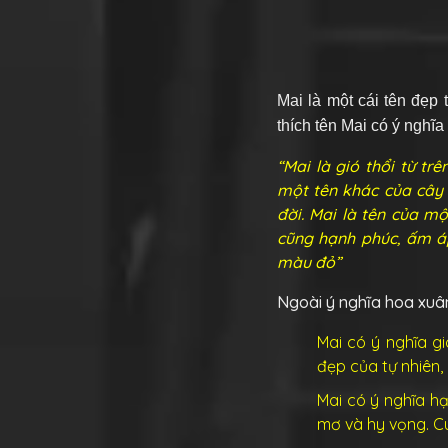
Mai là một cái tên đẹp 
thích tên Mai có ý nghĩa
“Mai là gió thổi từ tr
một tên khác của cây 
đời. Mai là tên của mộ
cũng hạnh phúc, ấm áp
màu đỏ”
Ngoài ý nghĩa hoa xuân
Mai có ý nghĩa gi
đẹp của tự nhiên
Mai có ý nghĩa h
mơ và hy vọng. Cu