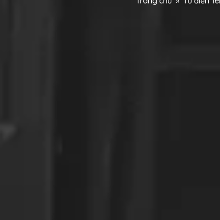
Trang chủ
»
Từ điển T