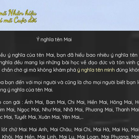
Ý nghĩa tên Mai
iều ý nghĩa của tên Mai, bạn đã hiểu bao nhiêu ý nghĩa tên
 ý nghĩa đều mang lại những bài học về đạo đức và tôn vinh g
n chần chờ gì mà không khám phá
ý nghĩa tên mình
đúng khô
a bạn đến với mọi người và cũng là cho mọi người biết bạn l
ng ý nghĩa của tên Mai.
con gái : Ánh Mai, Ban Mai, Chi Mai, Hiền Mai, Hông Mai, 
im Mai, Ngọc Mai, Như Mai, Nhã Mai, Phương Mai, Thanh Mai
c Mai, Tuyết Mai, Xuân Mai, Yên Mai,…
lót chữ Mai: Mai Anh, Mai Châu, Mai Chi, Mai Hà, Mai Hạ, Mai
Khôi, Mai Hiền, Mai Linh, Mai Ly, Mai Loan, Mai Phương, Ma