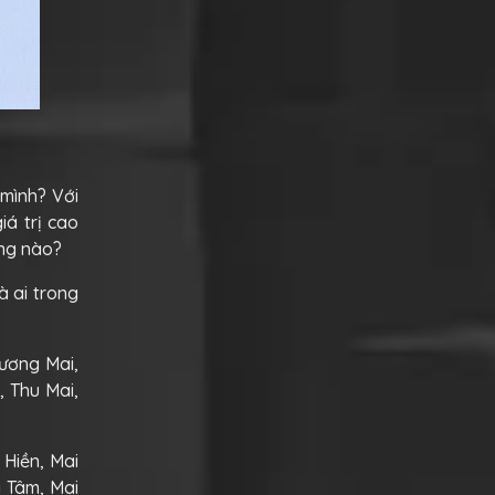
 mình? Với
iá trị cao
ng nào?
à ai trong
Hương Mai,
, Thu Mai,
 Hiền, Mai
i Tâm, Mai