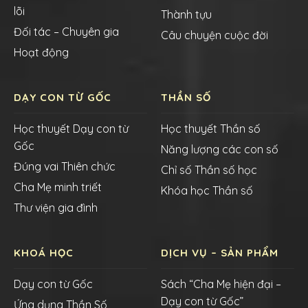
lõi
Thành tựu
Đối tác – Chuyên gia
Câu chuyện cuộc đời
Hoạt động
DẠY CON TỪ GỐC
THẦN SỐ
Học thuyết Dạy con từ
Học thuyết Thần số
Gốc
Năng lượng các con số
Đúng vai Thiên chức
Chỉ số Thần số học
Cha Mẹ minh triết
Khóa học Thần số
Thư viện gia đình
KHOÁ HỌC
DỊCH VỤ – SẢN PHẨM
Dạy con từ Gốc
Sách “Cha Mẹ hiện đại –
Dạy con từ Gốc”
Ứng dụng Thần Số