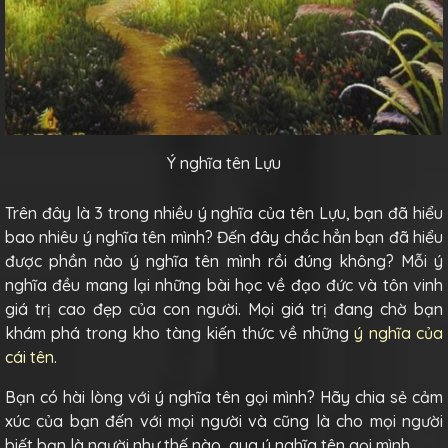
Ý nghĩa tên Lựu
Trên đây là 3 trong nhiều ý nghĩa của tên Lựu, bạn đã hiểu
bao nhiêu ý nghĩa tên mình? Đến đây chắc hẳn bạn đã hiểu
được phần nào ý nghĩa tên mình rồi đúng không? Mỗi ý
nghĩa đều mang lại những bài học về đạo đức và tôn vinh
giá trị cao đẹp của con người. Mọi giá trị đang chờ bạn
khám phá trong kho tàng kiến thức về những
ý nghĩa của
cái tên
.
Bạn có hài lòng với ý nghĩa tên gọi mình? Hãy chia sẻ cảm
xúc của bạn đến với mọi người và cũng là cho mọi người
biết bạn là người như thế nào, qua ý nghĩa tên gọi mình.