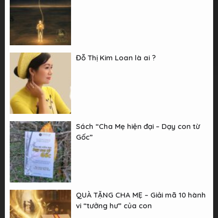
Đỗ Thị Kim Loan là ai ?
Sách “Cha Mẹ hiện đại – Dạy con từ
Gốc”
QUÀ TẶNG CHA MẸ – Giải mã 10 hành
vi “tưởng hư” của con