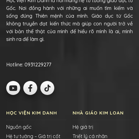
Học viện Kim Danh là nơi mang hệ tư tưởng giáo dục từ
Gốc. Nơi đồng hành với những ai muốn tìm kiếm và
sống đúng Thiên mệnh của mình. Giáo dục từ Gốc
không truyền đạt kiến thức mà giúp con người trở về
với bản thể thật của mình để hiểu rõ mình là ai, mình
sinh ra để làm gì.
Hotline:
0931229277
HỌC VIỆN KIM DANH
NHÀ GIÁO KIM LOAN
Nguồn gốc
Hệ giá trị
Hệ tư tưởng – Giá trị cốt
Triết lý cá nhân