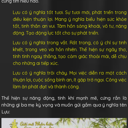
cùng tìm hiểu nào.
Lựu có ý nghĩa tốt tươi. Sự tươi mới, phát triển trong
điều kiện thuận lợi. Mang ý nghĩa biểu hiện sức khỏe
tốt, tinh thần an vui. Tâm hồn sảng khoái, vô tư, năng
động. Tạo động lực tốt cho sự phát triển.
Lựu có ý nghĩa trong vắt. Rất trong, có ý chỉ sự tinh
khiết, trong veo và hồn nhiên. Thể hiện sự ngây thơ,
tính tình ngay thẳng, tạo cảm giác thoải mái, dễ chịu
cho những ai tiếp xúc.
Lựu có ý nghĩa trôi chảy. Mọi việc diễn ra một cách
thuận lợi, cuộc sống bình an, ít gặp trở ngại. Công việc
làm ăn phát đạt và thành công.
Thể hiện sự năng động, tính khí mạnh mẽ, cứng rắn là
những gì ba mẹ kỳ vọng và muốn gửi gắm qua ý nghĩa tên
Lựu: