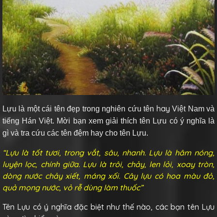
hay
Lựu là một cái tên đẹp trong nghiên cứu tên
Việt Nam và
tiếng Hán Việt. Mời bạn xem giải thích tên Lựu có ý nghĩa là
gì và tra cứu các tên đệm hay cho tên Lựu.
“Lựu là tốt tươi, trong vắt, sâu, nhanh. Lựu là hâm nóng,
luyện lọc, chính giữa. Lựu là trôi, chảy, len lỏi, xoay tròn,
dòng nước chảy xiết, máng xối. Cây lựu có hoa màu đỏ,
quả mọng nước, vỏ rễ dùng làm thuốc”
Tên Lựu có ý nghĩa đặc biệt như thế nào, các bạn tên Lựu