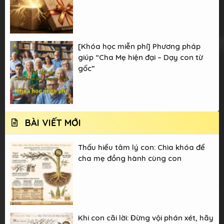
[Khóa học miễn phí] Phương pháp
giúp “Cha Mẹ hiện đại – Dạy con từ
gốc”
BÀI VIẾT MỚI
Thấu hiểu tâm lý con: Chìa khóa để
cha mẹ đồng hành cùng con
Khi con cãi lời: Đừng vội phán xét, hãy