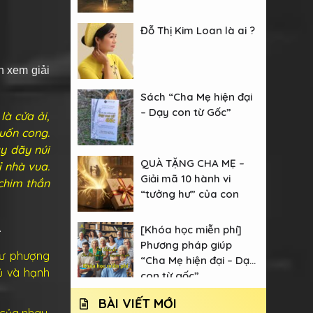
Đỗ Thị Kim Loan là ai ?
n xem giải
Sách “Cha Mẹ hiện đại
– Dạy con từ Gốc”
là cửa ải,
 uốn cong.
ay dãy núi
QUÀ TẶNG CHA MẸ –
 nhà vua.
Giải mã 10 hành vi
 chim thần
“tưởng hư” của con
.
[Khóa học miễn phí]
Phương pháp giúp
hư phượng
“Cha Mẹ hiện đại – Dạy
ủ và hạnh
con từ gốc”
BÀI VIẾT MỚI
 của nhau.