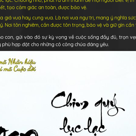
biết, tạo cảm giác an toàn, được bảo vệ.
a giá vua hay cung vua. Là nơi vua ngự trị, mang ý nghĩa sứ
ý. Nơi tôn nghiêm, cần được tôn trọng, bảo vệ và giữ gìn cẩn 
o con, gửi vào đó sự kỳ vọng về cuộc sống đầy đủ, trọn vẹ
ay phù hợp đặt cho những cô công chúa đáng yêu.