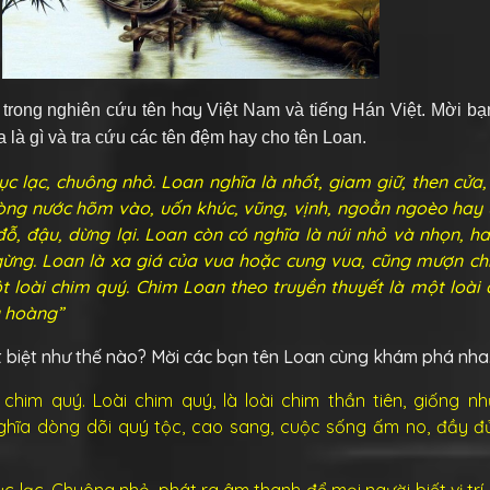
hay
 trong nghiên cứu tên
Việt Nam và tiếng Hán Việt. Mời bạ
a là gì và tra cứu các tên đệm hay cho tên Loan.
ục lạc, chuông nhỏ. Loan nghĩa là nhốt, giam giữ, then cửa, 
 dòng nước hõm vào, uốn khúc, vũng, vịnh, ngoằn ngoèo hay
ỗ, đậu, dừng lại. Loan còn có nghĩa là núi nhỏ và nhọn, h
gừng. Loan là xa giá của vua hoặc cung vua, cũng mượn chỉ
t loài chim quý. Chim Loan theo truyền thuyết là một loài
g hoàng”
t biệt như thế nào? Mời các bạn tên Loan cùng khám phá nha
chim quý. Loài chim quý, là loài chim thần tiên, giống n
ghĩa dòng dõi quý tộc, cao sang, cuộc sống ấm no, đầy đ
ục lạc. Chuông nhỏ, phát ra âm thanh để mọi người biết vị trí