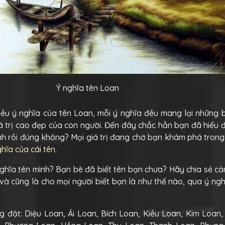
Ý nghĩa tên Loan
iều ý nghĩa của tên Loan, mỗi ý nghĩa đều mang lại những 
á trị cao đẹp của con người. Đến đây chắc hẳn bạn đã hiểu
nh rồi đúng không? Mọi giá trị đang chờ bạn khám phá tron
ghĩa của cái tên
.
nghĩa tên mình? Bạn bè đã biết tên bạn chưa? Hãy chia sẻ c
và cũng là cho mọi người biết bạn là như thế nào, qua ý ngh
 đặt: Diệu Loan, Ái Loan, Bích Loan, Kiều Loan, Kim Loan,