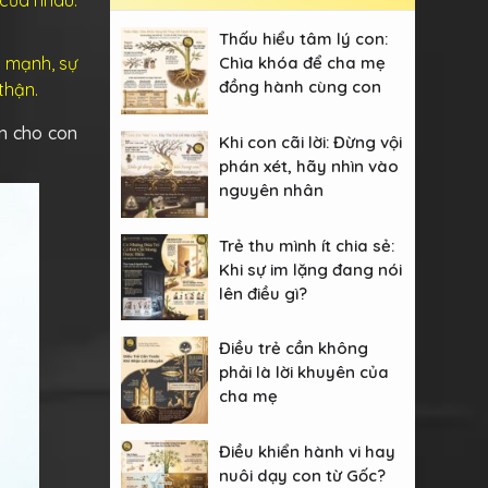
Thấu hiểu tâm lý con:
c mạnh, sự
Chìa khóa để cha mẹ
đồng hành cùng con
thận.
n cho con
Khi con cãi lời: Đừng vội
phán xét, hãy nhìn vào
nguyên nhân
Trẻ thu mình ít chia sẻ:
Khi sự im lặng đang nói
lên điều gì?
Điều trẻ cần không
phải là lời khuyên của
cha mẹ
Điều khiển hành vi hay
nuôi dạy con từ Gốc?