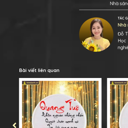
Nhà sáng
TÁC G
Nhà 
Đỗ T
Học 
nghi
Bài viết liên quan