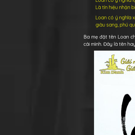
Là tín hiệu nhận 
Loan có ý nghĩa x
giàu sang, phú qu
Ba mẹ đặt tên Loan ch
cái mình. Đây là tên h