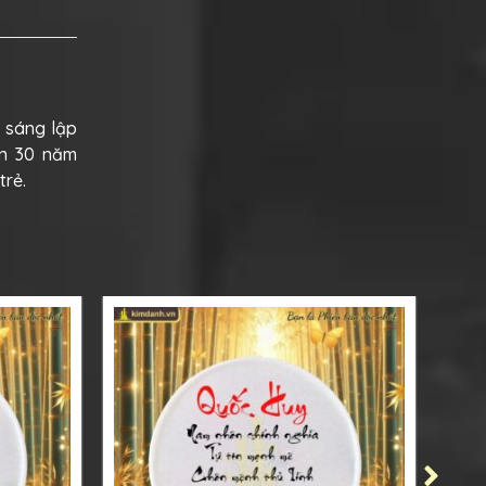
i sáng lập
ơn 30 năm
trẻ.