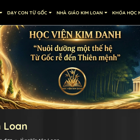
DẠY CON TỪ GỐC
NHÀ GIÁO KIM LOAN
KHÓA HỌC M
n Loan