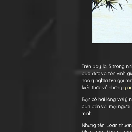
Trên đây là 3 trong nh
đạo đức và tôn vinh gi
nào ý nghĩa tên gọi mì
kiến thức về những
ý n
Bạn có hài lòng với ý 
bạn đến với mọi người 
mình.
Những tên Loan thường