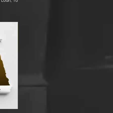
 Loan, Tố