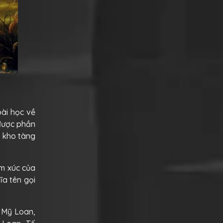
bài học về
 được phần
g kho tàng
ảm xúc của
ĩa tên gọi
 Mỹ Loan,