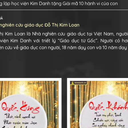
 lập học viện Kim Danh tặng Giải mã 10 hành vi của con
IẢ
nghiên cứu giáo dục Đỗ Thị Kim Loan
hị Kim Loan là Nhà nghiên cứu giáo dục tại Việt Nam, ngườ
viện Kim Danh với triết lý “Giáo dục từ Gốc”. Người có h
ên cứu về giáo dục con người, 18 năm dạy con và 10 năm dạy 