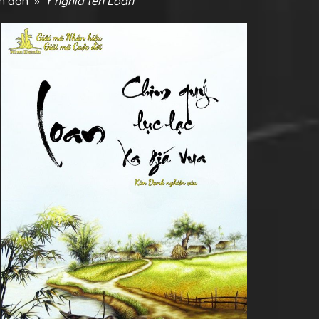
ên đơn
»
Ý nghĩa tên Loan