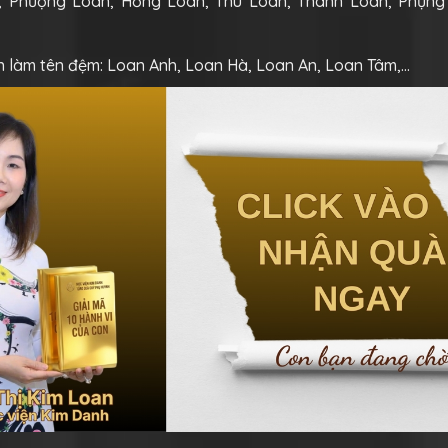
 Phượng Loan, Hồng Loan, Thu Loan, Thanh Loan, Phụng
n làm tên đệm: Loan Anh, Loan Hà, Loan An, Loan Tâm,…