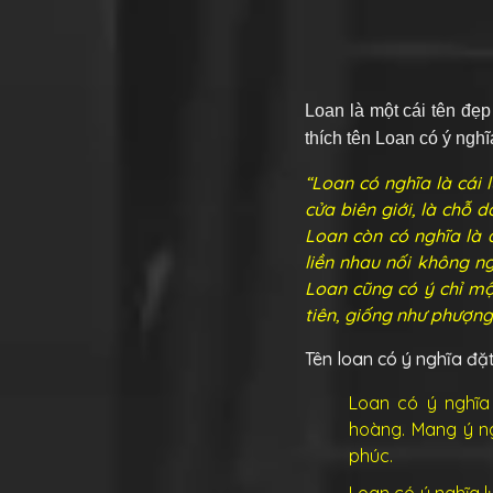
Loan là một cái tên đẹp
thích tên Loan có ý nghĩ
“Loan có nghĩa là cái l
cửa biên giới, là chỗ
Loan còn có nghĩa là đ
liền nhau nối không n
Loan cũng có ý chỉ mộ
tiên, giống như phượn
Tên loan có ý nghĩa đặ
Loan có ý nghĩa 
hoàng. Mang ý n
phúc.
Loan có ý nghĩa l