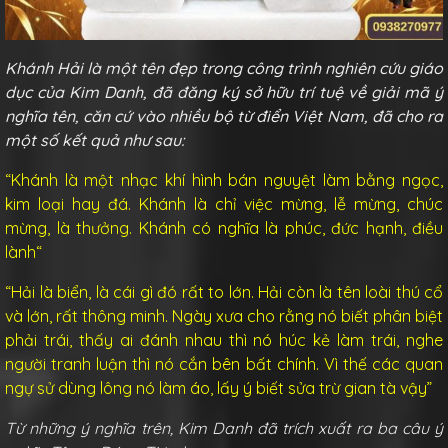
Khánh Hải là một tên đẹp trong công trình nghiên cứu giáo
dục của Kim Danh, đã đăng ký sở hữu trí tuệ về giải mã ý
nghĩa tên, căn cứ vào nhiều bộ từ điển Việt Nam, đã cho ra
một số kết quả như sau:
“Khánh là một
nhạc khí hình bán nguyệt làm bằng ngọc,
kim loại hay đá
. Khánh là chỉ
việc mừng, lễ mừng, chúc
mừng, là thưởng
. Khánh có nghĩa là
phúc, đức hạnh, điều
lành
“
“Hải là
biển, là cái gì đó rất to lớn
. Hải còn là tên loài thú cổ
và
lớn, rất thông minh.
Ngày xưa cho rằng nó
biết phân biệt
phải trái
, thấy ai đánh nhau thì nó húc kẻ làm trái, nghe
người tranh luận thì nó cắn bên bất chính. Vì thế các quan
ngự sử dùng lông nó làm áo, lấy ý
biết sửa trừ gian tà
vậy”
Từ những ý nghĩa trên, Kim Danh đã trích xuất ra ba câu ý