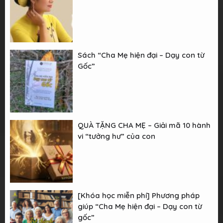
Sách “Cha Mẹ hiện đại – Dạy con từ
Gốc”
QUÀ TẶNG CHA MẸ – Giải mã 10 hành
vi “tưởng hư” của con
[Khóa học miễn phí] Phương pháp
giúp “Cha Mẹ hiện đại – Dạy con từ
gốc”