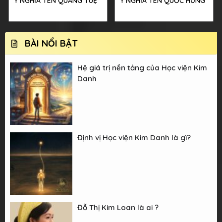
Ý NGHĨA TÊN QUANG TUỆ
Ý NGHĨA TÊN QUỐC HƯNG
BÀI NỔI BẬT
Hệ giá trị nền tảng của Học viện Kim
Danh
Định vị Học viện Kim Danh là gì?
Đỗ Thị Kim Loan là ai ?