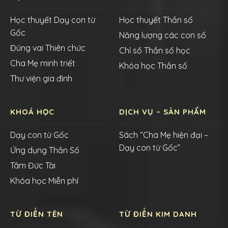
Học thuyết Dạy con từ
Học thuyết Thần số
Gốc
Năng lượng các con số
Đúng vai Thiên chức
Chỉ số Thần số học
Cha Mẹ minh triết
Khóa học Thần số
Thư viện gia đình
KHOÁ HỌC
DỊCH VỤ – SẢN PHẨM
Dạy con từ Gốc
Sách “Cha Mẹ hiện đại –
Dạy con từ Gốc”
Ứng dụng Thần Số
Tâm Đức Tài
Khóa học Miễn phí
TỪ ĐIỂN TÊN
TỪ ĐIỂN KIM DANH