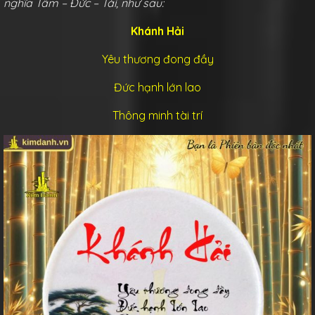
nghĩa Tâm – Đức – Tài, như sau:
Khánh Hải
Yêu thương đong đầy
Đức hạnh lớn lao
Thông minh tài trí