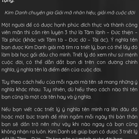
tặng.
Kim Danh chuyên gia Giải mã nhân hiệu, giải mã cuộc đời
Một người để có được hạnh phúc đích thực và thành công
viên mãn thì cần rèn luyện 3 thứ là Tâm lành – Đức thiện –
Tài phúc (khác với Tâm tà – Đức dữ – Tài ác). Ý nghĩa tên
bạn được Kim Danh giải mã tìm ra triết lý, bạn có thể lấy đó
làm bài học gối đầu cho mình. Triết lý đó xem như sứ mệnh
cuộc đời, có thể dẫn dắt bạn đi trên con đường chính
nghĩa, ý nghĩa tên là điểm đến của cuộc đời.
Tùy theo cách hiểu của mỗi người mà tên sẽ mang những ý
nghĩa khác nhau. Tuy nhiên, dù hiểu theo cách nào thì tên
bạn cũng là một cái tên hay và ý nghĩa.
Nếu bạn viết các triết lý ý nghĩa tên mình ra lên đâu đó
hoặc một bức tranh để nhìn ngắm mỗi ngày thì bản thân
bạn sẽ dần trở nên như vậy khi nào ngay cả bạn cũng
không nhận ra luôn. Kim Danh sẽ giúp bạn có được 3 triết lý