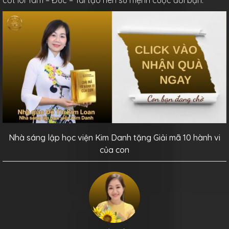
cốt lõi Tâm – Đức – Tài tạo nên sứ mệnh cuộc đời bạn.
Nhà sáng lập học viện Kim Danh tặng Giải mã 10 hành vi
của con