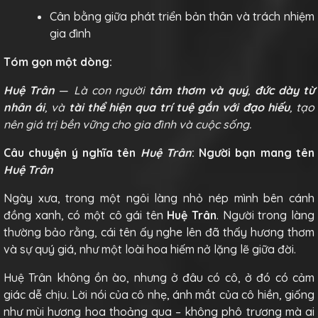
Cân bằng giữa phát triển bản thân và trách nhiệm
gia đình
Tóm gọn một dòng:
Huệ Trân
—
Là con người
tâm thơm và quý
,
đức dày từ
nhân ái
, và
tài thể hiện qua trí tuệ gắn với đạo hiếu
, tạo
nên giá trị bền vững cho gia đình và cuộc sống.
Câu chuyện ý nghĩa tên
Huệ Trân
: Người bạn mang tên
Huệ Trân
Ngày xưa, trong một ngôi làng nhỏ nép mình bên cánh
đồng xanh, có một cô gái tên
Huệ Trân
. Người trong làng
thường bảo rằng, cái tên ấy nghe lên đã thấy hương thơm
và sự quý giá, như một loài hoa hiếm nở lặng lẽ giữa đời.
Huệ Trân không ồn ào, nhưng ở đâu có cô, ở đó có cảm
giác dễ chịu. Lời nói của cô nhẹ, ánh mắt của cô hiền, giống
như mùi hương hoa thoảng qua – không phô trương mà ai