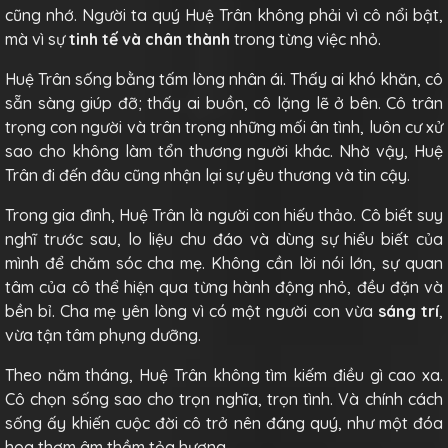
cũng nhớ. Người ta quý Huệ Trân không phải vì cô nổi bật,
mà vì sự
tinh tế và chân thành
trong từng việc nhỏ.
Huệ Trân sống bằng tấm lòng nhân ái. Thấy ai khó khăn, cô
sẵn sàng giúp đỡ; thấy ai buồn, cô lặng lẽ ở bên. Cô trân
trọng con người và trân trọng những mối ân tình, luôn cư xử
sao cho không làm tổn thương người khác. Nhờ vậy, Huệ
Trân đi đến đâu cũng nhận lại sự yêu thương và tin cậy.
Trong gia đình, Huệ Trân là người con hiếu thảo. Cô biết suy
nghĩ trước sau, lo liệu chu đáo và dùng sự hiểu biết của
mình để chăm sóc cha mẹ. Không cần lời nói lớn, sự quan
tâm của cô thể hiện qua từng hành động nhỏ, đều đặn và
bền bỉ. Cha mẹ yên lòng vì có một người con vừa
sáng trí
,
vừa tận tâm phụng dưỡng.
Theo năm tháng, Huệ Trân không tìm kiếm điều gì cao xa.
Cô chọn sống sao cho trọn nghĩa, trọn tình. Và chính cách
sống ấy khiến cuộc đời cô trở nên đáng quý, như một đóa
hoa thơm âm thầm tỏa hương.