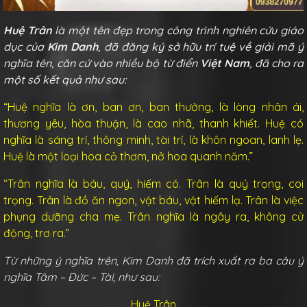
Huệ Trân
là một tên đẹp trong công trình nghiên cứu giáo
dục của
Kim Danh
, đã đăng ký sở hữu trí tuệ về giải mã ý
nghĩa tên, căn cứ vào nhiều bộ từ điển
Việt Nam
, đã cho ra
một số kết quả như sau:
“Huệ nghĩa là ơn, ban ơn, ban thưởng, là lòng nhân ái,
thương yêu, hòa thuận, là cao nhã, thanh khiết. Huệ có
nghĩa là sáng trí, thông minh, tài trí, là khôn ngoan, lanh lẹ.
Huệ là một loại hoa cỏ thơm, nở hoa quanh năm.”
“Trân nghĩa là báu, quý, hiếm có. Trân là quý trọng, coi
trọng. Trân là đồ ăn ngon, vật báu, vật hiếm lạ. Trân là việc
phụng dưỡng cha mẹ. Trân nghĩa là ngây ra, không cử
động, trơ ra.”
Từ những ý nghĩa trên, Kim Danh đã trích xuất ra ba câu ý
nghĩa Tâm – Đức – Tài, như sau:
Huệ Trân