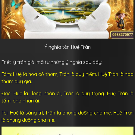
Ý nghĩa tên Huệ Trân
Triết lý trên giải mã từ những ý nghĩa sau đây:
Tâm:
Huệ là
hoa cỏ thơm, Trân là
quý hiếm. Huệ Trân là hoa
thơm quý giá.
Đức:
Huệ là
lòng nhân ái,
Trân là
quý trọng. Huệ Trân là
tấm lòng nhân ái.
Tài:
Huệ là
sáng trí,
Trân là
phụng dưỡng cha mẹ. Huệ Trân
là phụng dưỡng cha mẹ.