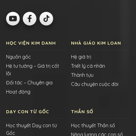
HỌC VIỆN KIM DANH
NHÀ GIÁO KIM LOAN
Nguồn gốc
Hệ giá trị
Hệ tư tưởng – Giá trị cốt
Triết lý cá nhân
lõi
Thành tựu
Đối tác – Chuyên gia
Câu chuyện cuộc đời
Hoạt động
DẠY CON TỪ GỐC
THẦN SỐ
Học thuyết Dạy con từ
Học thuyết Thần số
Gốc
Năng lượng các con số