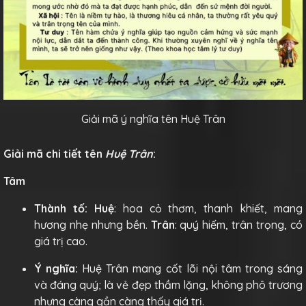
Giải mã ý nghĩa tên Huệ Trân
Giải mã chi tiết tên
Huệ Trân
:
Tâm
Thành tố:
Huệ
: hoa cỏ thơm, thanh khiết, mang
hương nhẹ nhưng bền.
Trân
: quý hiếm, trân trọng, có
giá trị cao.
Ý nghĩa:
Huệ Trân mang cốt lõi nội tâm trong sáng
và đáng quý; là vẻ đẹp thầm lặng, không phô trương
nhưng càng gần càng thấy giá trị.