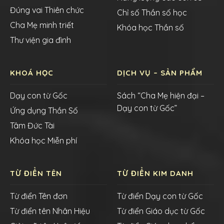
Đúng vai Thiên chức
Chỉ số Thần số học
Cha Mẹ minh triết
Khóa học Thần số
Thư viện gia đình
KHOÁ HỌC
DỊCH VỤ – SẢN PHẨM
Dạy con từ Gốc
Sách “Cha Mẹ hiện đại –
Dạy con từ Gốc”
Ứng dụng Thần Số
Tâm Đức Tài
Khóa học Miễn phí
TỪ ĐIỂN TÊN
TỪ ĐIỂN KIM DANH
Từ điển Tên đơn
Từ điển Dạy con từ Gốc
Từ điển tên Nhân Hiệu
Từ điển Giáo dục từ Gốc