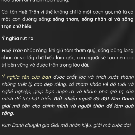
Cái tên
Huệ Trân
vì thế không chỉ là một cách gọi, mà là cả
một con đường sống:
sống thơm, sống nhân ái và sống
trọn chữ hiếu
.
Ý nghĩa rút ra:
Huệ Trân
nhắc rằng: khi giữ tâm thơm quý, sống bằng lòng
nhân ái và lấy chữ hiếu làm gốc, con người sẽ tạo nên giá
trị bền vững và được trân trọng lâu dài.
Ý nghĩa tên của bạn
được chắt lọc và trích xuất thành
những triết lý cao đẹp riêng, có tham khảo về độ tuổi và
nghề nghiệp, giúp bạn nhận ra và khám phá giá trị của
mình để tự phát triển.
Rất nhiều người đã đặt Kim Danh
giải mã tên cho chính mình và người thân để làm quà
tặng.
Kim Danh chuyên gia Giải mã nhân hiệu, giải mã cuộc đời