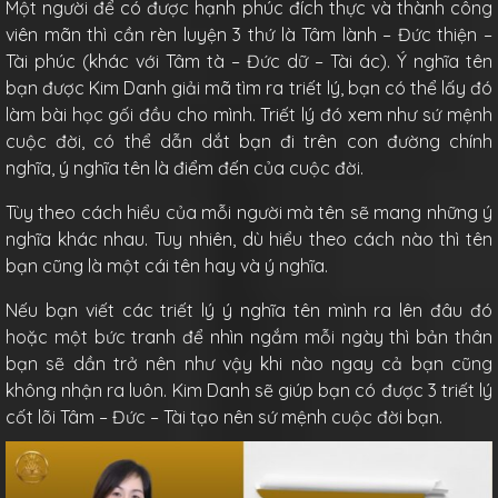
Một người để có được hạnh phúc đích thực và thành công
viên mãn thì cần rèn luyện 3 thứ là Tâm lành – Đức thiện –
Tài phúc (khác với Tâm tà – Đức dữ – Tài ác). Ý nghĩa tên
bạn được Kim Danh giải mã tìm ra triết lý, bạn có thể lấy đó
làm bài học gối đầu cho mình. Triết lý đó xem như sứ mệnh
cuộc đời, có thể dẫn dắt bạn đi trên con đường chính
nghĩa, ý nghĩa tên là điểm đến của cuộc đời.
Tùy theo cách hiểu của mỗi người mà tên sẽ mang những ý
nghĩa khác nhau. Tuy nhiên, dù hiểu theo cách nào thì tên
bạn cũng là một cái tên hay và ý nghĩa.
Nếu bạn viết các triết lý ý nghĩa tên mình ra lên đâu đó
hoặc một bức tranh để nhìn ngắm mỗi ngày thì bản thân
bạn sẽ dần trở nên như vậy khi nào ngay cả bạn cũng
không nhận ra luôn. Kim Danh sẽ giúp bạn có được 3 triết lý
cốt lõi Tâm – Đức – Tài tạo nên sứ mệnh cuộc đời bạn.