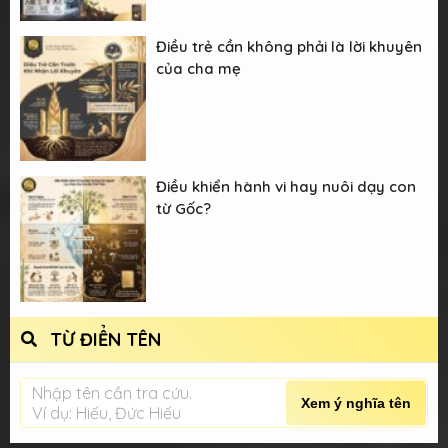
Điều trẻ cần không phải là lời khuyên
của cha mẹ
Điều khiển hành vi hay nuôi dạy con
từ Gốc?
TỪ ĐIỂN TÊN
Nhập tên cần tra cứu.
Xem ý nghĩa tên
Ví dụ: Hiếu, Đức Hiếu