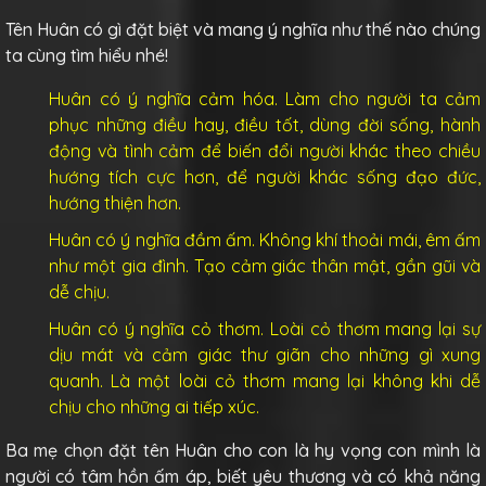
Tên Huân có gì đặt biệt và mang ý nghĩa như thế nào chúng
ta cùng tìm hiểu nhé!
Huân có ý nghĩa cảm hóa. Làm cho người ta cảm
phục những điều hay, điều tốt, dùng đời sống, hành
động và tình cảm để biến đổi người khác theo chiều
hướng tích cực hơn, để người khác sống đạo đức,
hướng thiện hơn.
Huân có ý nghĩa đầm ấm. Không khí thoải mái, êm ấm
như một gia đình. Tạo cảm giác thân mật, gần gũi và
dễ chịu.
Huân có ý nghĩa cỏ thơm. Loài cỏ thơm mang lại sự
dịu mát và cảm giác thư giãn cho những gì xung
quanh. Là một loài cỏ thơm mang lại không khi dễ
chịu cho những ai tiếp xúc.
Ba mẹ chọn đặt tên Huân cho con là hy vọng con mình là
người có tâm hồn ấm áp, biết yêu thương và có khả năng