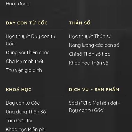
Hoạt động
DẠY CON TỪ GỐC
THẦN SỐ
Học thuyết Dạy con từ
Học thuyết Thần số
Gốc
Năng lượng các con số
Đúng vai Thiên chức
Chỉ số Thần số học
Cha Mẹ minh triết
Khóa học Thần số
Thư viện gia đình
KHOÁ HỌC
DỊCH VỤ – SẢN PHẨM
Dạy con từ Gốc
Sách “Cha Mẹ hiện đại –
Dạy con từ Gốc”
Ứng dụng Thần Số
Tâm Đức Tài
Khóa học Miễn phí