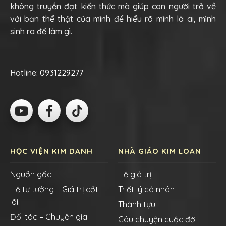
không truyền đạt kiến thức mà giúp con người trở về
với bản thể thật của mình để hiểu rõ mình là ai, mình
sinh ra để làm gì.
Hotline:
0931229277
HỌC VIỆN KIM DANH
NHÀ GIÁO KIM LOAN
Nguồn gốc
Hệ giá trị
Hệ tư tưởng – Giá trị cốt
Triết lý cá nhân
lõi
Thành tựu
Đối tác – Chuyên gia
Câu chuyện cuộc đời