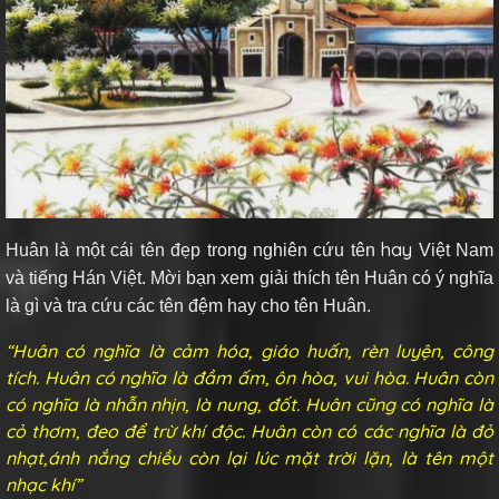
hay
Huân là một cái tên đẹp trong nghiên cứu tên
Việt Nam
và tiếng Hán Việt. Mời bạn xem giải thích tên Huân có ý nghĩa
là gì và tra cứu các tên đệm hay cho tên Huân.
“Huân có nghĩa là cảm hóa, giáo huấn, rèn luyện, công
tích. Huân có nghĩa là đầm ấm, ôn hòa, vui hòa. Huân còn
có nghĩa là nhẫn nhịn, là nung, đốt. Huân cũng có nghĩa là
cỏ thơm, đeo để trừ khí độc. Huân còn có các nghĩa là đỏ
nhạt,ánh nắng chiều còn lại lúc mặt trời lặn, là tên một
nhạc khí”