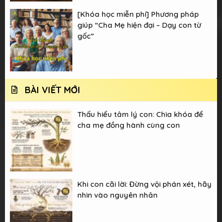
[Khóa học miễn phí] Phương pháp
giúp “Cha Mẹ hiện đại – Dạy con từ
gốc”
BÀI VIẾT MỚI
Thấu hiểu tâm lý con: Chìa khóa để
cha mẹ đồng hành cùng con
Khi con cãi lời: Đừng vội phán xét, hãy
nhìn vào nguyên nhân