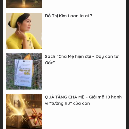
Đỗ Thị Kim Loan là ai ?
Sách “Cha Mẹ hiện đại – Dạy con từ
Gốc”
QUÀ TẶNG CHA MẸ – Giải mã 10 hành
vi “tưởng hư” của con