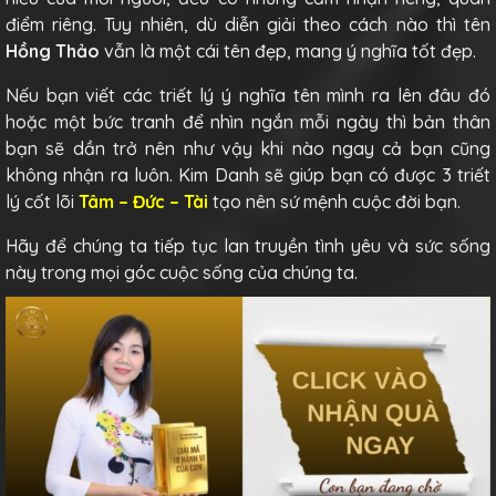
điểm riêng. Tuy nhiên, dù diễn giải theo cách nào thì tên
Hồng Thảo
vẫn là một cái tên đẹp, mang ý nghĩa tốt đẹp.
Nếu bạn viết các triết lý ý nghĩa tên mình ra lên đâu đó
hoặc một bức tranh để nhìn ngắn mỗi ngày thì bản thân
bạn sẽ dần trở nên như vậy khi nào ngay cả bạn cũng
không nhận ra luôn. Kim Danh sẽ giúp bạn có được 3 triết
lý cốt lõi
Tâm – Đức – Tài
tạo nên sứ mệnh cuộc đời bạn.
Hãy để chúng ta tiếp tục lan truyền tình yêu và sức sống
này trong mọi góc cuộc sống của chúng ta.