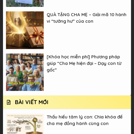
QUÀ TẶNG CHA MẸ – Giải mã 10 hành
vi “tưởng hư” của con
[Khóa học miễn phí] Phương pháp
giúp “Cha Mẹ hiện đại – Dạy con từ
gốc”
BÀI VIẾT MỚI
Thấu hiểu tâm lý con: Chìa khóa để
cha mẹ đồng hành cùng con