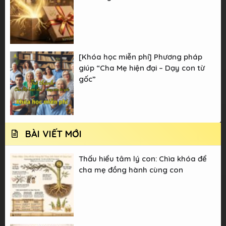
[Khóa học miễn phí] Phương pháp
giúp “Cha Mẹ hiện đại – Dạy con từ
gốc”
BÀI VIẾT MỚI
Thấu hiểu tâm lý con: Chìa khóa để
cha mẹ đồng hành cùng con