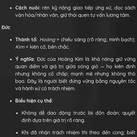
Cách nuôi:
rèn kỹ năng giao tiếp ứng xử, đọc sách
văn hóa/nhân văn, giữ thói quen tự vấn lương tâm.
Đức
Thành tố:
Hoàng
= chiếu sáng (rõ ràng, minh bạch);
Kim
= kiên cố, bền chắc.
Ý nghĩa:
Đức của Hoàng Kim là khả năng giữ vững
quan điểm và giá trị giữa sóng gió — họ kiên định
nhưng không cố chấp; mạnh mẽ nhưng không thô
bạo. Đây là người biết đứng vững bằng nguyên tắc
và hành xử có trách nhiệm.
Biểu hiện cụ thể:
Không dễ dao động trước lời đồn đoán; quyết
định dựa trên giá trị rõ ràng.
Khi đã nhận trách nhiệm thì theo đến cùng; biết