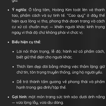
giá.
Ý nghĩa:
Ở tầng tâm, Hoàng Kim toát lên vẻ thanh
tao, phẩm cách và sự tinh tế. “Cao quý” ở đây thể
hiện qua lòng vị tha, phong thái đoan trang và cách
cư xử có chuẩn mực — khiến người khác kính trọng
ngay vì thái độ chứ không phải vì chức vị.
Biểu hiện cụ thể:
Lời nói thận trọng, lễ độ; hành xử có phẩm cách,
biết giữ thể diện cho người khác.
Thích làm đẹp đời bằng những việc thầm lặng: giữ
chữ tín, tôn trọng truyền thống, ủng hộ người yếu.
Dễ trở thành tấm gương về phong thái và phẩm
hạnh trong gia đình/tập thể.
Gợi hình:
một món trang sức tinh xảo dưới ánh nắng
— vừa lộng lẫy, vừa dịu dàng.