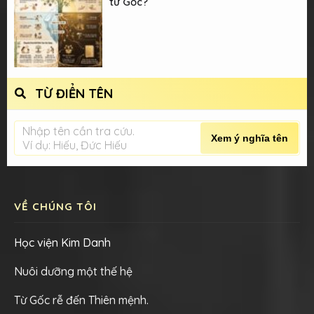
từ Gốc?
TỪ ĐIỂN TÊN
Nhập tên cần tra cứu.
Xem ý nghĩa tên
Ví dụ: Hiếu, Đức Hiếu
VỀ CHÚNG TÔI
Học viện Kim Danh
Nuôi dưỡng một thế hệ
Từ Gốc rễ đến Thiên mệnh.