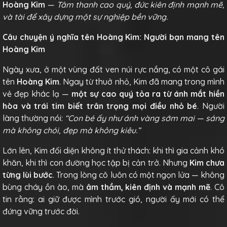
Hoàng Kim
—
Tâm thanh cao quý, đức kiên định mạnh mẽ,
và tài để xây dựng một sự nghiệp bền vững.
Câu chuyện ý nghĩa tên Hoàng Kim: Người bạn mang tên
Hoàng Kim
Ngày xưa, ở một vùng đất ven núi rực nắng, có một cô gái
tên
Hoàng Kim
. Ngay từ thuở nhỏ, Kim đã mang trong mình
vẻ đẹp khác lạ —
một sự cao quý tỏa ra từ ánh mắt hiền
hòa và trái tim biết trân trọng mọi điều nhỏ bé
. Người
làng thường nói:
“Con bé ấy như ánh vàng sớm mai — sáng
mà không chói, đẹp mà không kiêu.”
Lớn lên, Kim đối diện không ít thử thách: khi thì gia cảnh khó
khăn, khi thì con đường học tập bị cản trở. Nhưng
Kim chưa
từng lùi bước
. Trong lòng cô luôn có một ngọn lửa — không
bùng cháy ồn ào, mà
âm thầm, kiên định và mạnh mẽ
. Cô
tin rằng: ai giữ được mình trước gió, người ấy mới có thể
đứng vững trước đời.