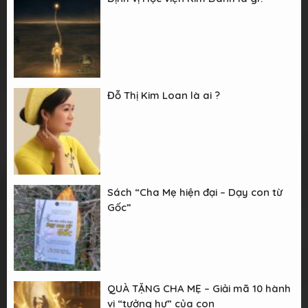
Đỗ Thị Kim Loan là ai ?
Sách “Cha Mẹ hiện đại – Dạy con từ
Gốc”
QUÀ TẶNG CHA MẸ – Giải mã 10 hành
vi “tưởng hư” của con