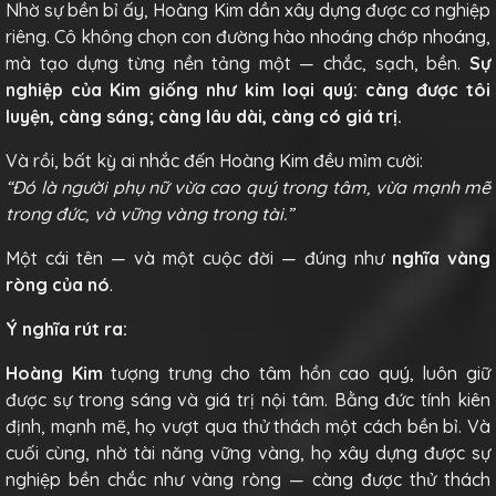
Nhờ sự bền bỉ ấy, Hoàng Kim dần xây dựng được cơ nghiệp
riêng. Cô không chọn con đường hào nhoáng chớp nhoáng,
mà tạo dựng từng nền tảng một — chắc, sạch, bền.
Sự
nghiệp của Kim giống như kim loại quý: càng được tôi
luyện, càng sáng; càng lâu dài, càng có giá trị.
Và rồi, bất kỳ ai nhắc đến Hoàng Kim đều mỉm cười:
“Đó là người phụ nữ vừa cao quý trong tâm, vừa mạnh mẽ
trong đức, và vững vàng trong tài.”
Một cái tên — và một cuộc đời — đúng như
nghĩa vàng
ròng của nó
.
Ý nghĩa rút ra:
Hoàng Kim
tượng trưng cho tâm hồn cao quý, luôn giữ
được sự trong sáng và giá trị nội tâm. Bằng đức tính kiên
định, mạnh mẽ, họ vượt qua thử thách một cách bền bỉ. Và
cuối cùng, nhờ tài năng vững vàng, họ xây dựng được sự
nghiệp bền chắc như vàng ròng — càng được thử thách