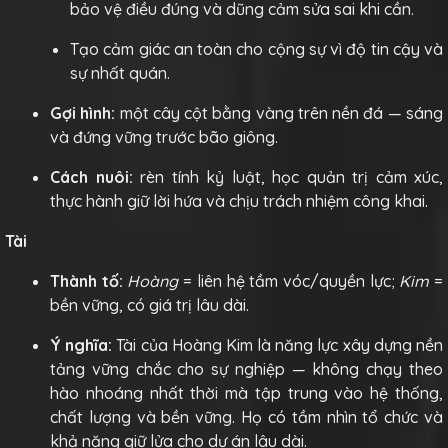
bảo vệ điều đúng và dũng cảm sửa sai khi cần.
Tạo cảm giác an toàn cho cộng sự vì độ tin cậy và
sự nhất quán.
Gợi hình:
một cây cột bằng vàng trên nền đá — sáng
và đứng vững trước bão giông.
Cách nuôi:
rèn tính kỷ luật, học quản trị cảm xúc,
thực hành giữ lời hứa và chịu trách nhiệm công khai.
Tài
Thành tố:
Hoàng
= liên hệ tầm vóc/quyền lực;
Kim
=
bền vững, có giá trị lâu dài.
Ý nghĩa:
Tài của Hoàng Kim là năng lực xây dựng nền
tảng vững chắc cho sự nghiệp — không chạy theo
hào nhoáng nhất thời mà tập trung vào hệ thống,
chất lượng và bền vững. Họ có tầm nhìn tổ chức và
khả năng giữ lửa cho dự án lâu dài.