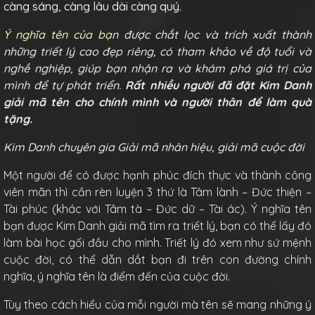
càng sáng, càng lâu dài càng quý.
Ý nghĩa tên của bạn
được chắt lọc và trích xuất thành
những triết lý cao đẹp riêng, có tham khảo về độ tuổi và
nghề nghiệp, giúp bạn nhận ra và khám phá giá trị của
mình để tự phát triển.
Rất nhiều người đã đặt Kim Danh
giải mã tên cho chính mình và người thân để làm quà
tặng.
Kim Danh chuyên gia Giải mã nhân hiệu, giải mã cuộc đời
Một người để có được hạnh phúc đích thực và thành công
viên mãn thì cần rèn luyện 3 thứ là Tâm lành – Đức thiện –
Tài phúc (khác với Tâm tà – Đức dữ – Tài ác). Ý nghĩa tên
bạn được Kim Danh giải mã tìm ra triết lý, bạn có thể lấy đó
làm bài học gối đầu cho mình. Triết lý đó xem như sứ mệnh
cuộc đời, có thể dẫn dắt bạn đi trên con đường chính
nghĩa, ý nghĩa tên là điểm đến của cuộc đời.
Tùy theo cách hiểu của mỗi người mà tên sẽ mang những ý