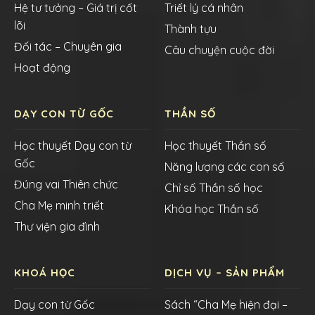
Hệ tư tưởng – Giá trị cốt
Triết lý cá nhân
lõi
Thành tựu
Đối tác – Chuyên gia
Câu chuyện cuộc đời
Hoạt động
DẠY CON TỪ GỐC
THẦN SỐ
Học thuyết Dạy con từ
Học thuyết Thần số
Gốc
Năng lượng các con số
Đúng vai Thiên chức
Chỉ số Thần số học
Cha Mẹ minh triết
Khóa học Thần số
Thư viện gia đình
KHOÁ HỌC
DỊCH VỤ – SẢN PHẨM
Dạy con từ Gốc
Sách “Cha Mẹ hiện đại –