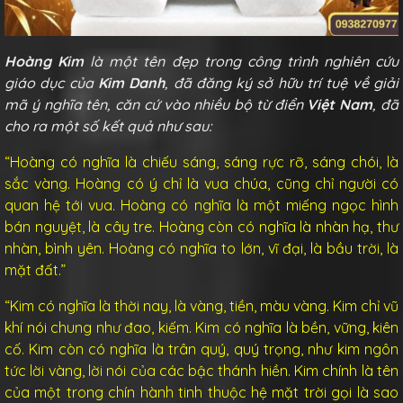
Hoàng Kim
là một tên đẹp trong công trình nghiên cứu
giáo dục của
Kim Danh
, đã đăng ký sở hữu trí tuệ về giải
mã ý nghĩa tên, căn cứ vào nhiều bộ từ điển
Việt Nam
, đã
cho ra một số kết quả như sau:
“Hoàng có nghĩa là chiếu sáng, sáng rực rỡ, sáng chói, là
sắc vàng. Hoàng có ý chỉ là vua chúa, cũng chỉ người có
quan hệ tới vua. Hoàng có nghĩa là một miếng ngọc hình
bán nguyệt, là cây tre. Hoàng còn có nghĩa là nhàn hạ, thư
nhàn, bình yên. Hoàng có nghĩa to lớn, vĩ đại, là bầu trời, là
mặt đất.”
“Kim có nghĩa là thời nay, là vàng, tiền, màu vàng. Kim chỉ vũ
khí nói chung như đao, kiếm. Kim có nghĩa là bền, vững, kiên
cố. Kim còn có nghĩa là trân quý, quý trọng, như kim ngôn
tức lời vàng, lời nói của các bậc thánh hiền. Kim chính là tên
của một trong chín hành tinh thuộc hệ mặt trời gọi là sao