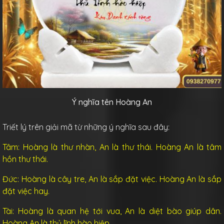
Ý nghĩa tên Hoàng An
Triết lý trên giải mã từ những ý nghĩa sau đây:
Tâm: Hoàng là thư nhàn, An là thư thái. Hoàng An là tâm
hồn thư thái.
Đức: Hoàng là cây tre, An là sắp đặt việc. Hoàng An là sắp
đặt việc hay.
Tài: Hoàng là quan hệ tới vua, An là diệt bào giúp dân.
Hoàng An là thủ lĩnh hào hiệp.