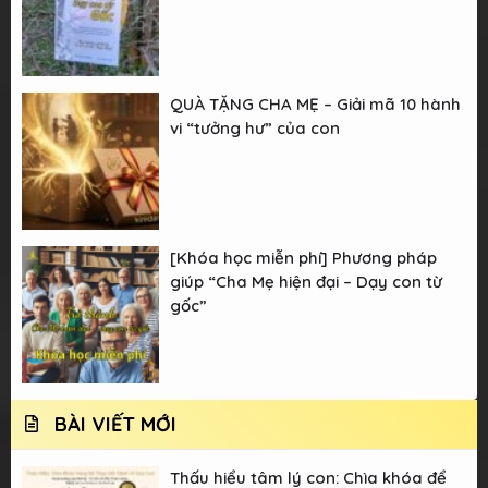
QUÀ TẶNG CHA MẸ – Giải mã 10 hành
vi “tưởng hư” của con
[Khóa học miễn phí] Phương pháp
giúp “Cha Mẹ hiện đại – Dạy con từ
gốc”
BÀI VIẾT MỚI
Thấu hiểu tâm lý con: Chìa khóa để