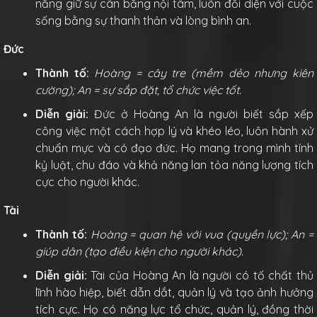
năng giữ sự cân bằng nội tâm, luôn đối diện với cuộc
sống bằng sự thanh thản và lòng bình an.
Đức
Thành tố:
Hoàng = cây tre (mềm dẻo nhưng kiên
cường); An = sự sắp đặt, tổ chức việc tốt.
Diễn giải:
Đức ở Hoàng An là người biết sắp xếp
công việc một cách hợp lý và khéo léo, luôn hành xử
chuẩn mực và có đạo đức. Họ mang trong mình tính
kỷ luật, chu đáo và khả năng lan tỏa năng lượng tích
cực cho người khác.
Tài
Thành tố:
Hoàng = quan hệ với vua (quyền lực); An =
giúp dân (tạo điều kiện cho người khác).
Diễn giải:
Tài của Hoàng An là người có tố chất thủ
lĩnh hào hiệp, biết dẫn dắt, quản lý và tạo ảnh hưởng
tích cực. Họ có năng lực tổ chức, quản lý, đồng thời