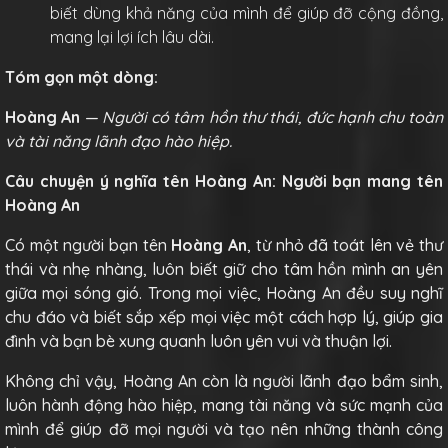
biết dùng khả năng của mình để giúp đỡ cộng đồng,
mang lại lợi ích lâu dài.
Tóm gọn một dòng:
Hoàng An
— Người có tâm hồn thư thái, đức hạnh chu toàn
và tài năng lãnh đạo hào hiệp.
Câu chuyện ý nghĩa tên Hoàng An: Người bạn mang tên
Hoàng An
Có một người bạn tên
Hoàng An
, từ nhỏ đã toát lên vẻ thư
thái và nhẹ nhàng, luôn biết giữ cho tâm hồn mình an yên
giữa mọi sóng gió. Trong mọi việc, Hoàng An đều suy nghĩ
chu đáo và biết sắp xếp mọi việc một cách hợp lý, giúp gia
đình và bạn bè xung quanh luôn yên vui và thuận lợi.
Không chỉ vậy, Hoàng An còn là người lãnh đạo bẩm sinh,
luôn hành động hào hiệp, mang tài năng và sức mạnh của
mình để giúp đỡ mọi người và tạo nên những thành công