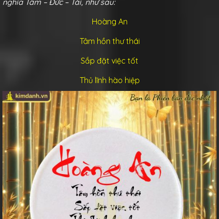
nghĩa Tâm – Đức – Tài, như sau:
Hoàng An
Tâm hồn thư thái
Sắp đặt việc tốt
Thủ lĩnh hào hiệp