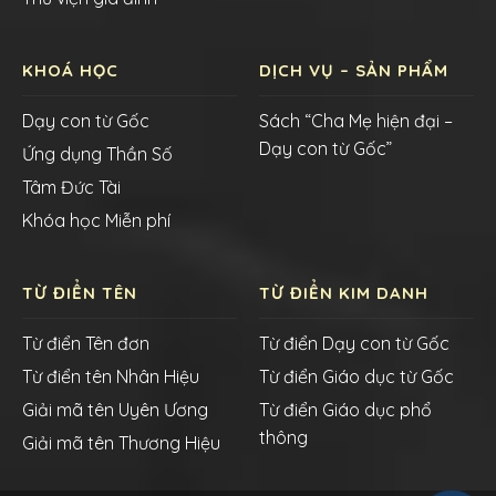
KHOÁ HỌC
DỊCH VỤ – SẢN PHẨM
Dạy con từ Gốc
Sách “Cha Mẹ hiện đại –
Dạy con từ Gốc”
Ứng dụng Thần Số
Tâm Đức Tài
Khóa học Miễn phí
TỪ ĐIỂN TÊN
TỪ ĐIỂN KIM DANH
Từ điển Tên đơn
Từ điển Dạy con từ Gốc
Từ điển tên Nhân Hiệu
Từ điển Giáo dục từ Gốc
Giải mã tên Uyên Ương
Từ điển Giáo dục phổ
thông
Giải mã tên Thương Hiệu