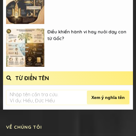
Điều khiển hành vi hay nuôi dạy con
từ Gốc?
TỪ ĐIỂN TÊN
Nhập tên cần tra cứu.
Xem ý nghĩa tên
Ví dụ: Hiếu, Đức Hiếu
VỀ CHÚNG TÔI