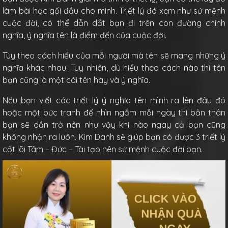
làm bài học gối đầu cho mình. Triết lý đó xem như sứ mệnh
cuộc đời, có thể dẫn dắt bạn đi trên con đường chính
nghĩa, ý nghĩa tên là điểm đến của cuộc đời.
Tùy theo cách hiểu của mỗi người mà tên sẽ mang những ý
nghĩa khác nhau. Tuy nhiên, dù hiểu theo cách nào thì tên
bạn cũng là một cái tên hay và ý nghĩa.
Nếu bạn viết các triết lý ý nghĩa tên mình ra lên đâu đó
hoặc một bức tranh để nhìn ngắm mỗi ngày thì bản thân
bạn sẽ dần trở nên như vậy khi nào ngay cả bạn cũng
không nhận ra luôn. Kim Danh sẽ giúp bạn có được 3 triết lý
cốt lõi Tâm – Đức – Tài tạo nên sứ mệnh cuộc đời bạn.