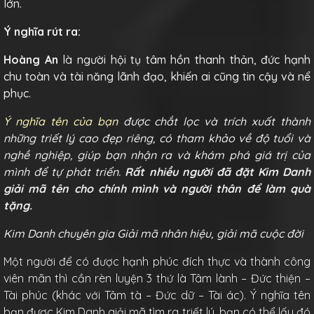
lớn.
Ý nghĩa rút ra:
Hoàng An
là người hội tụ tâm hồn thanh thản, đức hạnh
chu toàn và tài năng lãnh đạo, khiến ai cũng tin cậy và nể
phục.
Ý nghĩa tên của bạn
được chắt lọc và trích xuất thành
những triết lý cao đẹp riêng, có tham khảo về độ tuổi và
nghề nghiệp, giúp bạn nhận ra và khám phá giá trị của
mình để tự phát triển.
Rất nhiều người đã đặt Kim Danh
giải mã tên cho chính mình và người thân để làm quà
tặng.
Kim Danh chuyên gia Giải mã nhân hiệu, giải mã cuộc đời
Một người để có được hạnh phúc đích thực và thành công
viên mãn thì cần rèn luyện 3 thứ là Tâm lành – Đức thiện –
Tài phúc (khác với Tâm tà – Đức dữ – Tài ác). Ý nghĩa tên
bạn được Kim Danh giải mã tìm ra triết lý, bạn có thể lấy đó