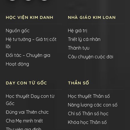
HỌC VIỆN KIM DANH
NHÀ GIÁO KIM LOAN
Nguồn gốc
Hệ giá trị
Hệ tư tưởng – Giá trị cốt
Triết lý cá nhân
lõi
Thành tựu
Đối tác – Chuyên gia
Câu chuyện cuộc đời
Hoạt động
DẠY CON TỪ GỐC
THẦN SỐ
Học thuyết Dạy con từ
Học thuyết Thần số
Gốc
Năng lượng các con số
Đúng vai Thiên chức
Chỉ số Thần số học
Cha Mẹ minh triết
Khóa học Thần số
Thư viện gia đình