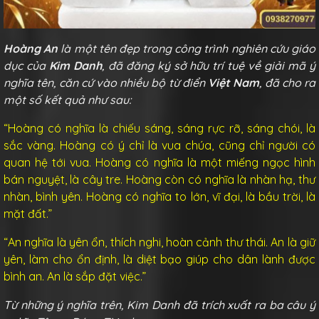
Hoàng An
là một tên đẹp trong công trình nghiên cứu giáo
dục của
Kim Danh
, đã đăng ký sở hữu trí tuệ về giải mã ý
nghĩa tên, căn cứ vào nhiều bộ từ điển
Việt Nam
, đã cho ra
một số kết quả như sau:
“Hoàng có nghĩa là chiếu sáng, sáng rực rỡ, sáng chói, là
sắc vàng. Hoàng có ý chỉ là vua chúa, cũng chỉ người có
quan hệ tới vua. Hoàng có nghĩa là một miếng ngọc hình
bán nguyệt, là cây tre. Hoàng còn có nghĩa là nhàn hạ, thư
nhàn, bình yên. Hoàng có nghĩa to lớn, vĩ đại, là bầu trời, là
mặt đất.”
“An nghĩa là yên ổn, thích nghi, hoàn cảnh thư thái. An là giữ
yên, làm cho ổn định, là diệt bạo giúp cho dân lành được
bình an. An là sắp đặt việc.”
Từ những ý nghĩa trên, Kim Danh đã trích xuất ra ba câu ý