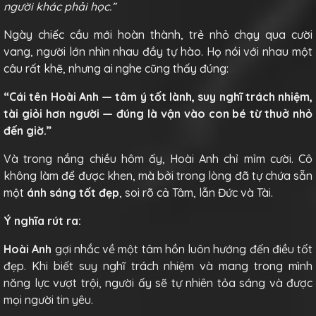
người khác phải học.”
Ngày chiếc cầu mới hoàn thành, trẻ nhỏ chạy qua cười
vang, người lớn nhìn nhau đầy tự hào. Họ nói với nhau một
câu rất khẽ, nhưng ai nghe cũng thấy đúng:
“Cái tên Hoài Anh — tâm ý tốt lành, suy nghĩ trách nhiệm,
tài giỏi hơn người — đúng là vận vào con bé từ thuở nhỏ
đến giờ.”
Và trong nắng chiều hôm ấy, Hoài Anh chỉ mỉm cười. Cô
không làm để được khen, mà bởi trong lòng đã tự chứa sẵn
một
ánh sáng tốt đẹp
, soi rõ cả Tâm, lẫn Đức và Tài.
Ý nghĩa rút ra:
Hoài Anh
gợi nhắc về một tâm hồn luôn hướng đến điều tốt
đẹp. Khi biết suy nghĩ trách nhiệm và mang trong mình
năng lực vượt trội, người ấy sẽ tự nhiên tỏa sáng và được
mọi người tin yêu.