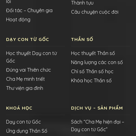
lõi
Thành tựu
Đối tác – Chuyên gia
Câu chuyện cuộc đời
Hoạt động
DẠY CON TỪ GỐC
THẦN SỐ
Học thuyết Dạy con từ
Học thuyết Thần số
Gốc
Năng lượng các con số
Đúng vai Thiên chức
Chỉ số Thần số học
Cha Mẹ minh triết
Khóa học Thần số
Thư viện gia đình
KHOÁ HỌC
DỊCH VỤ – SẢN PHẨM
Dạy con từ Gốc
Sách “Cha Mẹ hiện đại –
Dạy con từ Gốc”
Ứng dụng Thần Số