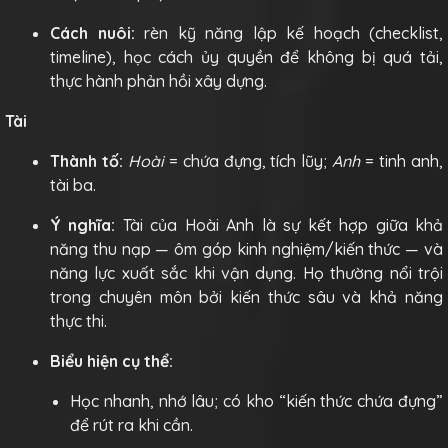
Cách nuôi:
rèn kỹ năng lập kế hoạch (checklist,
timeline), học cách ủy quyền để không bị quá tải,
thực hành phản hồi xây dựng.
Tài
Thành tố:
Hoài
= chứa đựng, tích lũy;
Anh
= tinh anh,
tài ba.
Ý nghĩa:
Tài của Hoài Anh là sự kết hợp giữa khả
năng thu nạp — ôm góp kinh nghiệm/kiến thức — và
năng lực xuất sắc khi vận dụng. Họ thường nổi trội
trong chuyên môn bởi kiến thức sâu và khả năng
thực thi.
Biểu hiện cụ thể:
Học nhanh, nhớ lâu; có kho “kiến thức chứa đựng”
để rút ra khi cần.