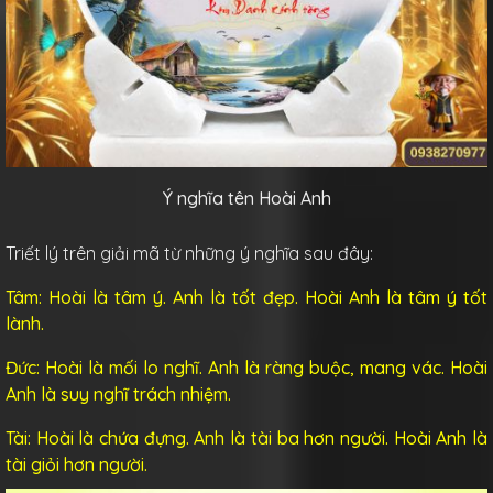
Ý nghĩa tên Hoài Anh
Triết lý trên giải mã từ những ý nghĩa sau đây:
Tâm: Hoài là tâm ý. Anh là tốt đẹp. Hoài Anh là tâm ý tốt
lành.
Đức: Hoài là mối lo nghĩ. Anh là ràng buộc, mang vác. Hoài
Anh là suy nghĩ trách nhiệm.
Tài: Hoài là chứa đựng. Anh là tài ba hơn người. Hoài Anh là
tài giỏi hơn người.