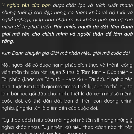
Ý nghĩa tên của bạn
được chắt lọc và trích xuất thành
những triết lý cao đẹp riêng, có tham khảo về độ tuổi và
nghề nghiệp, giúp bạn nhận ra và khám phá giá trị của
mình để tự phát triển.
Rất nhiều người đã đặt Kim Danh
giải mã tên cho chính mình và người thân để làm quà
tặng.
Kim Danh chuyên gia Giải mã nhân hiệu, giải mã cuộc đời
Một người để có được hạnh phúc đích thực và thành công
viên mãn thì cần rèn luyện 3 thứ là Tâm lành – Đức thiện –
Tài phúc (khác với Tâm tà – Đức dữ – Tài ác). Ý nghĩa tên
bạn được Kim Danh giải mã tìm ra triết lý, bạn có thể lấy đó
làm bài học gối đầu cho mình. Triết lý đó xem như sứ mệnh
cuộc đời, có thể dẫn dắt bạn đi trên con đường chính
nghĩa, ý nghĩa tên là điểm đến của cuộc đời.
Tùy theo cách hiểu của mỗi người mà tên sẽ mang những ý
nghĩa khác nhau. Tuy nhiên, dù hiểu theo cách nào thì tên