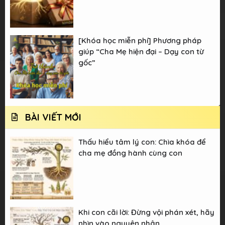
[Khóa học miễn phí] Phương pháp
giúp “Cha Mẹ hiện đại – Dạy con từ
gốc”
BÀI VIẾT MỚI
Thấu hiểu tâm lý con: Chìa khóa để
cha mẹ đồng hành cùng con
Khi con cãi lời: Đừng vội phán xét, hãy
nhìn vào nguyên nhân