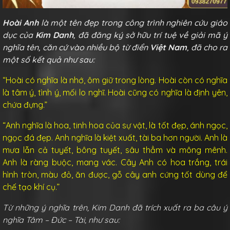
Hoài Anh
là một tên đẹp trong công trình nghiên cứu giáo
dục của
Kim Danh
, đã đăng ký sở hữu trí tuệ về giải mã ý
nghĩa tên, căn cứ vào nhiều bộ từ điển
Việt Nam
, đã cho ra
một số kết quả như sau:
“Hoài có nghĩa là nhớ, ôm giữ trong lòng. Hoài còn có nghĩa
là tâm ý, tình ý, mối lo nghĩ. Hoài cũng có nghĩa là định yên,
chứa đựng.”
“Anh nghĩa là hoa, tinh hoa của sự vật, là tốt đẹp, ánh ngọc,
ngọc đá đẹp. Anh nghĩa là kiệt xuất, tài ba hơn người. Anh là
mưa lẫn cả tuyết, bông tuyết, sâu thẳm và mông mênh.
Anh là ràng buộc, mang vác. Cây Anh có hoa trắng, trái
hình tròn, màu đỏ, ăn được, gỗ cây anh cứng tốt dùng để
chế tạo khí cụ.”
Từ những ý nghĩa trên, Kim Danh đã trích xuất ra ba câu ý
nghĩa Tâm – Đức – Tài, như sau: