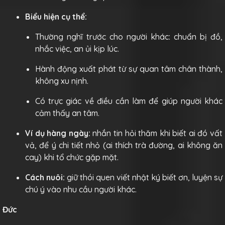
Biểu hiện cụ thể:
Thường nghĩ trước cho người khác: chuẩn bị đồ,
nhắc việc, an ủi kịp lúc.
Hành động xuất phát từ sự quan tâm chân thành,
không xu nịnh.
Có trực giác về điều cần làm để giúp người khác
cảm thấy an tâm.
Ví dụ hàng ngày:
nhắn tin hỏi thăm khi biết ai đó vất
vả, để ý chi tiết nhỏ (ai thích trà đường, ai không ăn
cay) khi tổ chức gặp mặt.
Cách nuôi:
giữ thói quen viết nhật ký biết ơn, luyện sự
chú ý vào nhu cầu người khác.
Đức