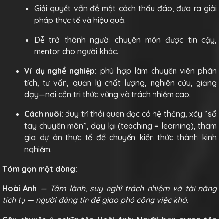
Giải quyết vấn đề một cách thấu đáo, đưa ra giải
pháp thực tế và hiệu quả.
Dễ trở thành người chuyên môn được tin cậy,
mentor cho người khác.
Ví dụ nghề nghiệp:
phù hợp làm chuyên viên phân
tích, tư vấn, quản lý chất lượng, nghiên cứu, giảng
dạy—nơi cần tri thức vững và trách nhiệm cao.
Cách nuôi:
duy trì thói quen đọc có hệ thống, xây “sổ
tay chuyên môn”, dạy lại (teaching = learning), tham
gia dự án thực tế để chuyển kiến thức thành kinh
nghiệm.
Tóm gọn một dòng:
Hoài Anh
— Tâm lành, suy nghĩ trách nhiệm và tài năng
tích tụ — người đáng tin để giao phó công việc khó.