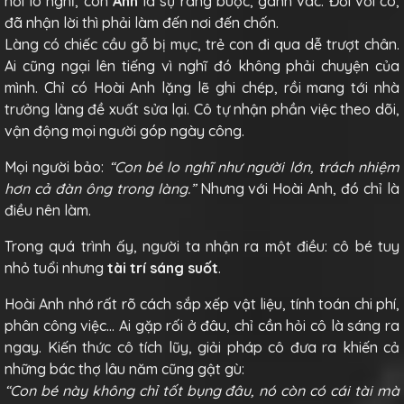
nỗi lo nghĩ, còn
Anh
là sự ràng buộc, gánh vác. Đối với cô,
đã nhận lời thì phải làm đến nơi đến chốn.
Làng có chiếc cầu gỗ bị mục, trẻ con đi qua dễ trượt chân.
Ai cũng ngại lên tiếng vì nghĩ đó không phải chuyện của
mình. Chỉ có Hoài Anh lặng lẽ ghi chép, rồi mang tới nhà
trưởng làng đề xuất sửa lại. Cô tự nhận phần việc theo dõi,
vận động mọi người góp ngày công.
Mọi người bảo:
“Con bé lo nghĩ như người lớn, trách nhiệm
hơn cả đàn ông trong làng.”
Nhưng với Hoài Anh, đó chỉ là
điều nên làm.
Trong quá trình ấy, người ta nhận ra một điều: cô bé tuy
nhỏ tuổi nhưng
tài trí sáng suốt
.
Hoài Anh nhớ rất rõ cách sắp xếp vật liệu, tính toán chi phí,
phân công việc… Ai gặp rối ở đâu, chỉ cần hỏi cô là sáng ra
ngay. Kiến thức cô tích lũy, giải pháp cô đưa ra khiến cả
những bác thợ lâu năm cũng gật gù:
“Con bé này không chỉ tốt bụng đâu, nó còn có cái tài mà