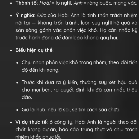
Thành tố:
Hoài
= lo nghĩ,
Anh
= ràng buộc, mang vác.
Ý nghĩa:
Đức của Hoài Anh là tinh thần trách nhiệm
nội tại — không trốn tránh, luôn suy nghĩ hệ quả và
sẵn sàng gánh vác phần việc khó. Họ cân nhắc kỹ
trước hành động để đảm bảo không gây hại.
Biểu hiện cụ thể:
Chịu nhận phần việc khó trong nhóm, theo dõi tiến
độ đến khi xong.
Trước khi đưa ra ý kiến, thường suy xét hậu quả
cho mọi bên; ra quyết định khi đã cân nhắc thấu
đáo.
Giữ lời hứa; nếu lỡ sai, sẽ tìm cách sửa chữa.
Ví dụ thực tế:
ở công ty, Hoài Anh là người theo dõi
chất lượng dự án, báo cáo trung thực và chịu trách
nhiệm khắc phục lỗi.