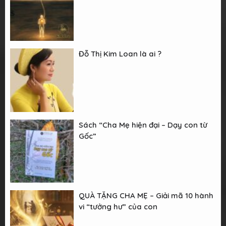
Đỗ Thị Kim Loan là ai ?
Sách “Cha Mẹ hiện đại – Dạy con từ
Gốc”
QUÀ TẶNG CHA MẸ – Giải mã 10 hành
vi “tưởng hư” của con