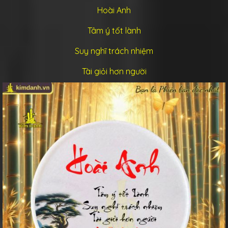
Hoài Anh
Tâm ý tốt lành
Suy nghĩ trách nhiệm
Tài giỏi hơn người