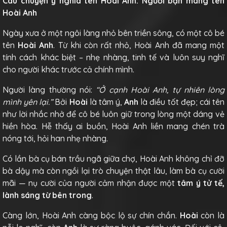
Câu chuyện ý nghĩa tên Hoài Anh: Người bạn mang tên
Hoài Anh
Ngày xưa ở một ngôi làng nhỏ bên triền sông, có một cô bé
tên
Hoài Anh
. Từ khi còn rất nhỏ, Hoài Anh đã mang một
tính cách khác biệt – nhẹ nhàng, tinh tế và luôn suy nghĩ
cho người khác trước cả chính mình.
Người làng thường nói:
“Ở cạnh Hoài Anh, tự nhiên lòng
mình yên lại.”
Bởi
Hoài
là tâm ý,
Anh
là điều tốt đẹp; cái tên
như lời nhắc nhở để cô bé luôn giữ trong lòng một dáng vẻ
hiền hòa. Hễ thấy ai buồn, Hoài Anh liền mang chén trà
nóng tới, hỏi han nhẹ nhàng.
Có lần bà cụ bán trầu ngã giữa chợ, Hoài Anh không chỉ đỡ
bà dậy mà còn ngồi lại trò chuyện thật lâu, làm bà cụ cười
mãi — nụ cười của người cảm nhận được một
tâm ý tử tế,
lành sáng từ bên trong
.
Càng lớn, Hoài Anh càng bộc lộ sự chín chắn.
Hoài
còn là