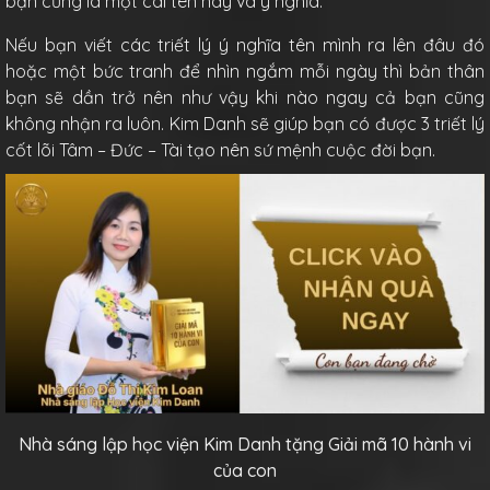
bạn cũng là một cái tên hay và ý nghĩa.
Nếu bạn viết các triết lý ý nghĩa tên mình ra lên đâu đó
hoặc một bức tranh để nhìn ngắm mỗi ngày thì bản thân
bạn sẽ dần trở nên như vậy khi nào ngay cả bạn cũng
không nhận ra luôn. Kim Danh sẽ giúp bạn có được 3 triết lý
cốt lõi Tâm – Đức – Tài tạo nên sứ mệnh cuộc đời bạn.
Nhà sáng lập học viện Kim Danh tặng Giải mã 10 hành vi
của con