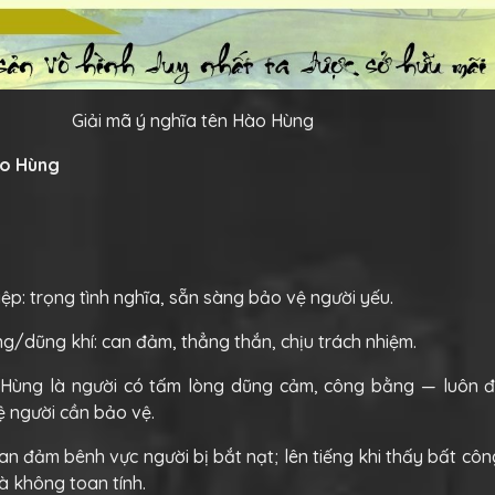
Giải mã ý nghĩa tên Hào Hùng
ào Hùng
iệp: trọng tình nghĩa, sẵn sàng bảo vệ người yếu.
g/dũng khí: can đảm, thẳng thắn, chịu trách nhiệm.
 Hùng là người có tấm lòng dũng cảm, công bằng — luôn đ
ệ người cần bảo vệ.
an đảm bênh vực người bị bắt nạt; lên tiếng khi thấy bất côn
 không toan tính.