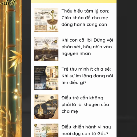
Thấu hiểu tâm lý con:
Chìa khóa để cha mẹ
đồng hành cùng con
Khi con cãi lời: Đừng vội
phán xét, hãy nhìn vào
nguyên nhân
Trẻ thu mình ít chia sẻ:
Khi sự im lặng đang nói
lên điều gì?
Điều trẻ cần không
phải là lời khuyên của
cha mẹ
Điều khiển hành vi hay
nuôi dạy con từ Gốc?