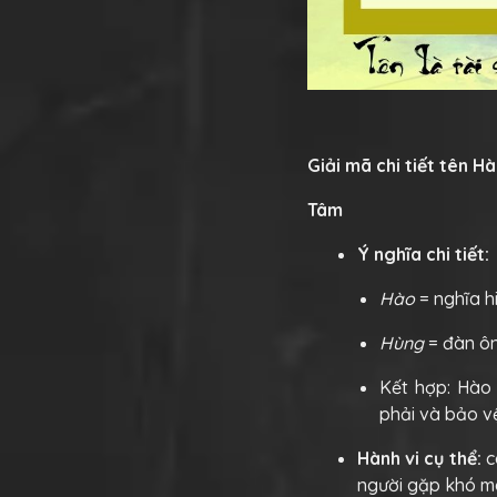
Giải mã chi tiết tên H
Tâm
Ý nghĩa chi tiết:
Hào
= nghĩa h
Hùng
= đàn ôn
Kết hợp: Hào
phải và bảo v
Hành vi cụ thể:
c
người gặp khó mà