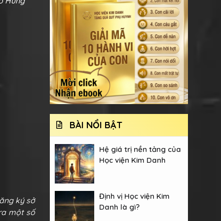
ào Hùng
BÀI NỔI BẬT
Hệ giá trị nền tảng của
Học viện Kim Danh
Định vị Học viện Kim
đăng ký sở
Danh là gì?
 ra một số