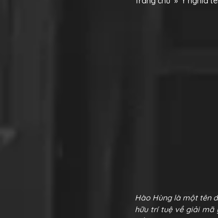
Trang chủ
»
Ý nghĩa tê
Hào Hùng
là một tên 
hữu trí tuệ về giải mã