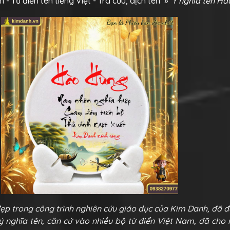
n - Từ điển tên tiếng Việt - Tra cứu, dịch tên
»
Ý nghĩa tên H
đẹp trong công trình nghiên cứu giáo dục của Kim Danh, đã 
 ý nghĩa tên, căn cứ vào nhiều bộ từ điển Việt Nam, đã cho