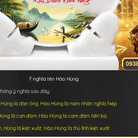
Ý nghĩa tên Hào Hùng
 những ý nghĩa sau đây:
, Hùng là đàn ông. Hào Hùng là nam nhân nghĩa hiệp
 Hùng là can đảm. Hào Hùng là cam đảm tiến bộ
nh, Hùng là kiệt xuất. Hào Hùng là thủ lĩnh kiệt xuất