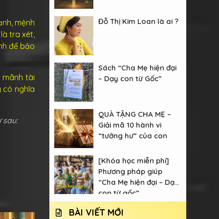
Đỗ Thị Kim Loan là ai ?
mạnh, mệnh
à tra xét,
ành để bảo
Sách “Cha Mẹ hiện đại
g mãnh tài
– Dạy con từ Gốc”
g có nghĩa
QUÀ TẶNG CHA MẸ –
ư sau:
Giải mã 10 hành vi
“tưởng hư” của con
[Khóa học miễn phí]
Phương pháp giúp
“Cha Mẹ hiện đại – Dạy
con từ gốc”
BÀI VIẾT MỚI