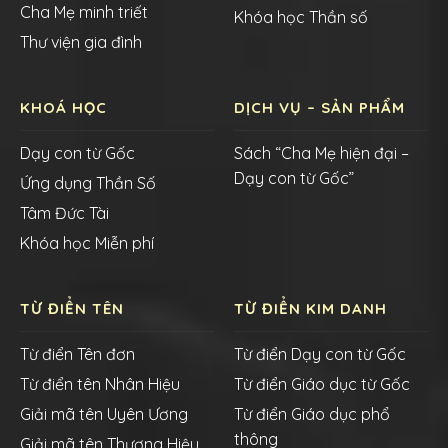
Cha Mẹ minh triết
Khóa học Thần số
Thư viện gia đình
KHOÁ HỌC
DỊCH VỤ – SẢN PHẨM
Dạy con từ Gốc
Sách “Cha Mẹ hiện đại –
Dạy con từ Gốc”
Ứng dụng Thần Số
Tâm Đức Tài
Khóa học Miễn phí
TỪ ĐIỂN TÊN
TỪ ĐIỂN KIM DANH
Từ điển Tên đơn
Từ điển Dạy con từ Gốc
Từ điển tên Nhân Hiệu
Từ điển Giáo dục từ Gốc
Giải mã tên Uyên Ương
Từ điển Giáo dục phổ
thông
Giải mã tên Thương Hiệu