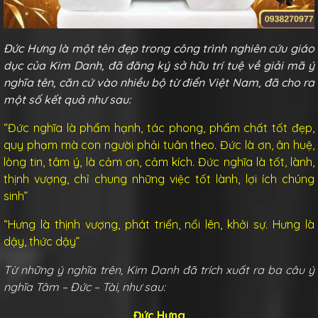
Đức Hưng
là một tên đẹp trong công trình nghiên cứu giáo
dục của Kim Danh, đã đăng ký sở hữu trí tuệ về giải mã ý
nghĩa tên, căn cứ vào nhiều bộ từ điển Việt Nam, đã cho ra
một số kết quả như sau:
“Đức nghĩa là phẩm hạnh, tác phong, phẩm chất tốt đẹp,
quy phạm mà con người phải tuân theo. Đức là ơn, ân huệ,
lòng tin, tâm ý, là cảm ơn, cảm kích. Đức nghĩa là tốt, lành,
thịnh vượng, chỉ chung những việc tốt lành, lợi ích chúng
sinh”
“Hưng là thịnh vượng, phát triển, nổi lên, khởi sự. Hưng là
dậy, thức dậy”
Từ những ý nghĩa trên, Kim Danh đã trích xuất ra ba câu ý
nghĩa Tâm – Đức – Tài, như sau:
Đức Hưng