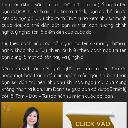
Tài phúc (khác với Tâm tà – Đức dữ – Tài ác). Ý nghĩa tên
bạn được Kim Danh giải mã tìm ra triết lý, bạn có thể lấy đó
làm bài học gối đầu cho mình. Triết lý đó xem như sứ mệnh
cuộc đời, có thể dẫn dắt bạn đi trên con đường chính
nghĩa, ý nghĩa tên là điểm đến của cuộc đời.
Tùy theo cách hiểu của mỗi người mà tên sẽ mang những ý
nghĩa khác nhau. Tuy nhiên, dù hiểu theo cách nào thì tên
bạn cũng là một cái tên hay và ý nghĩa.
Nếu bạn viết các triết lý ý nghĩa tên mình ra lên đâu đó
hoặc một bức tranh để nhìn ngắm mỗi ngày thì bản thân
bạn sẽ dần trở nên như vậy khi nào ngay cả bạn cũng
không nhận ra luôn. Kim Danh sẽ giúp bạn có được 3 triết lý
cốt lõi Tâm – Đức – Tài tạo nên sứ mệnh cuộc đời bạn.