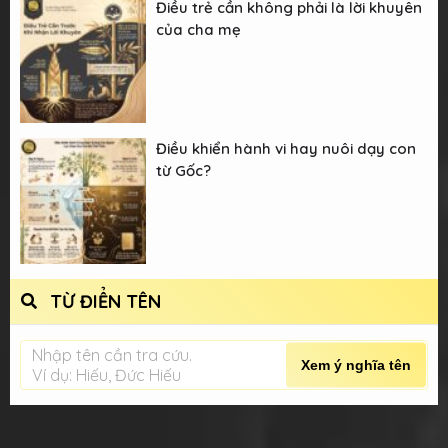
Điều trẻ cần không phải là lời khuyên
của cha mẹ
Điều khiển hành vi hay nuôi dạy con
từ Gốc?
TỪ ĐIỂN TÊN
Nhập tên cần tra cứu.
Xem ý nghĩa tên
Ví dụ: Hiếu, Đức Hiếu