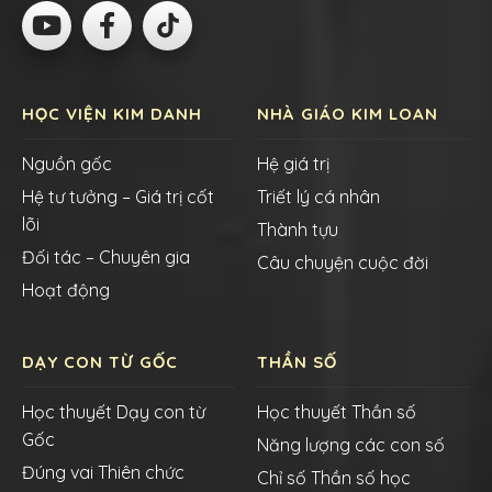
HỌC VIỆN KIM DANH
NHÀ GIÁO KIM LOAN
Nguồn gốc
Hệ giá trị
Hệ tư tưởng – Giá trị cốt
Triết lý cá nhân
lõi
Thành tựu
Đối tác – Chuyên gia
Câu chuyện cuộc đời
Hoạt động
DẠY CON TỪ GỐC
THẦN SỐ
Học thuyết Dạy con từ
Học thuyết Thần số
Gốc
Năng lượng các con số
Đúng vai Thiên chức
Chỉ số Thần số học