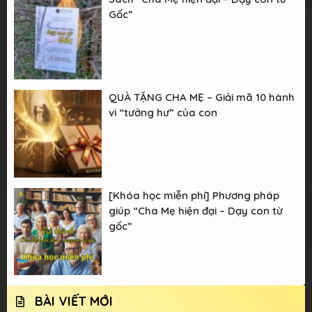
Gốc”
QUÀ TẶNG CHA MẸ – Giải mã 10 hành
vi “tưởng hư” của con
[Khóa học miễn phí] Phương pháp
giúp “Cha Mẹ hiện đại – Dạy con từ
gốc”
BÀI VIẾT MỚI