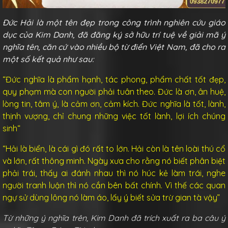
Đức Hải là một tên đẹp trong công trình nghiên cứu giáo
dục của Kim Danh, đã đăng ký sở hữu trí tuệ về giải mã ý
nghĩa tên, căn cứ vào nhiều bộ từ điển Việt Nam, đã cho ra
một số kết quả như sau:
“Đức nghĩa là
phẩm hạnh, tác phong, phẩm chất tốt đẹp
,
quy phạm mà con người phải tuân theo. Đức là
ơn, ân huệ,
lòng tin, tâm ý, là cảm ơn, cảm kích
. Đức nghĩa là
tốt, lành,
thịnh vượng, chỉ chung những việc tốt lành, lợi ích chúng
sinh
“
“Hải là
biển, là cái gì đó rất to lớn
. Hải còn là tên loài thú cổ
và
lớn, rất thông minh.
Ngày xưa cho rằng nó
biết phân biệt
phải trái
, thấy ai đánh nhau thì nó húc kẻ làm trái, nghe
người tranh luận thì nó cắn bên bất chính. Vì thế các quan
ngự sử dùng lông nó làm áo, lấy ý
biết sửa trừ gian tà
vậy”
Từ những ý nghĩa trên, Kim Danh đã trích xuất ra ba câu ý