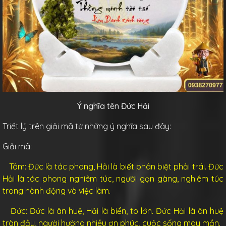
Ý nghĩa tên Đức Hải
Triết lý trên giải mã từ những ý nghĩa sau đây:
Giải mã:
Tâm:
Đức là tác phong, Hải là biết phân biệt phải trái. Đức
Hải là tác phong nghiêm túc, người gọn gàng, nghiêm túc
trong hành động và việc làm.
Đức:
Đức là ân huệ, Hải là biển, to lớn. Đức Hải là ân huệ
tràn đầy, người hưởng nhiều ơn phúc, cuộc sống may mắn.