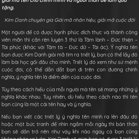
giải mã tên cho chính mình và người thân để làm quà
tặng.
Kim Danh chuyên gia Giải mã nhân hiệu, giải mã cuộc đời
Một người để có được hạnh phúc đích thực và thành công
viên mãn thì cần rèn luyện 3 thứ là Tâm lành – Đức thiện –
Tài phúc (khác với Tâm tà – Đức dữ – Tài ác). Ý nghĩa tên
bạn được Kim Danh giải mã tìm ra triết lý, bạn có thể lấy đó
làm bài học gối đầu cho mình. Triết lý đó xem như sứ mệnh
cuộc đời, có thể dẫn dắt bạn đi trên con đường chính
nghĩa, ý nghĩa tên là điểm đến của cuộc đời.
Tùy theo cách hiểu của mỗi người mà tên sẽ mang những ý
nghĩa khác nhau. Tuy nhiên, dù hiểu theo cách nào thì tên
bạn cũng là một cái tên hay và ý nghĩa.
Nếu bạn viết các triết lý ý nghĩa tên mình ra lên đâu đó
hoặc một bức tranh để nhìn ngắm mỗi ngày thì bản thân
bạn sẽ dần trở nên như vậy khi nào ngay cả bạn cũng