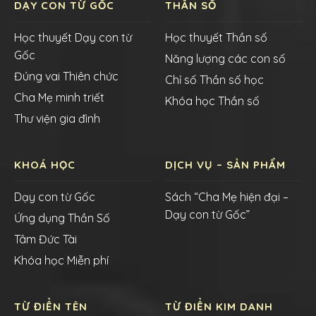
DẠY CON TỪ GỐC
THẦN SỐ
Học thuyết Dạy con từ
Học thuyết Thần số
Gốc
Năng lượng các con số
Đúng vai Thiên chức
Chỉ số Thần số học
Cha Mẹ minh triết
Khóa học Thần số
Thư viện gia đình
KHOÁ HỌC
DỊCH VỤ – SẢN PHẨM
Dạy con từ Gốc
Sách “Cha Mẹ hiện đại –
Dạy con từ Gốc”
Ứng dụng Thần Số
Tâm Đức Tài
Khóa học Miễn phí
TỪ ĐIỂN TÊN
TỪ ĐIỂN KIM DANH