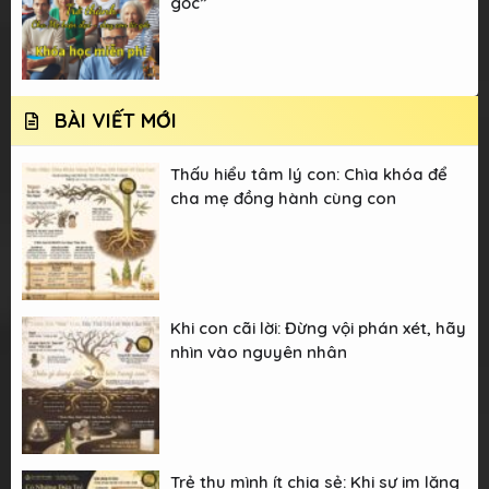
gốc”
BÀI VIẾT MỚI
Thấu hiểu tâm lý con: Chìa khóa để
cha mẹ đồng hành cùng con
Khi con cãi lời: Đừng vội phán xét, hãy
nhìn vào nguyên nhân
Trẻ thu mình ít chia sẻ: Khi sự im lặng