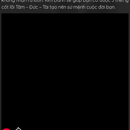
không nhận ra luôn. Kim Danh sẽ giúp bạn có được 3 triết lý
cốt lõi Tâm – Đức – Tài tạo nên sứ mệnh cuộc đời bạn.