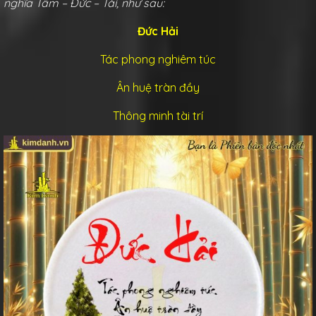
nghĩa Tâm – Đức – Tài, như sau:
Đức Hải
Tác phong nghiêm túc
Ân huệ tràn đầy
Thông minh tài trí