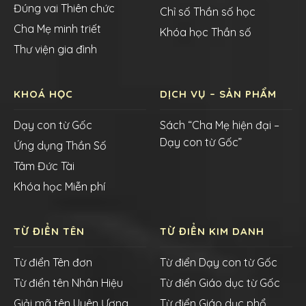
Đúng vai Thiên chức
Chỉ số Thần số học
Cha Mẹ minh triết
Khóa học Thần số
Thư viện gia đình
KHOÁ HỌC
DỊCH VỤ – SẢN PHẨM
Dạy con từ Gốc
Sách “Cha Mẹ hiện đại –
Dạy con từ Gốc”
Ứng dụng Thần Số
Tâm Đức Tài
Khóa học Miễn phí
TỪ ĐIỂN TÊN
TỪ ĐIỂN KIM DANH
Từ điển Tên đơn
Từ điển Dạy con từ Gốc
Từ điển tên Nhân Hiệu
Từ điển Giáo dục từ Gốc
Giải mã tên Uyên Ương
Từ điển Giáo dục phổ