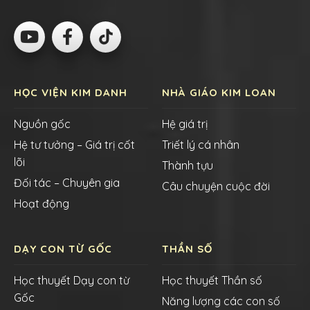
HỌC VIỆN KIM DANH
NHÀ GIÁO KIM LOAN
Nguồn gốc
Hệ giá trị
Hệ tư tưởng – Giá trị cốt
Triết lý cá nhân
lõi
Thành tựu
Đối tác – Chuyên gia
Câu chuyện cuộc đời
Hoạt động
DẠY CON TỪ GỐC
THẦN SỐ
Học thuyết Dạy con từ
Học thuyết Thần số
Gốc
Năng lượng các con số