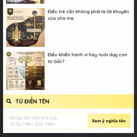
Điều trẻ cần không phải là lời khuyên
của cha mẹ
Điều khiển hành vi hay nuôi dạy con
từ Gốc?
TỪ ĐIỂN TÊN
Nhập tên cần tra cứu.
Xem ý nghĩa tên
Ví dụ: Hiếu, Đức Hiếu