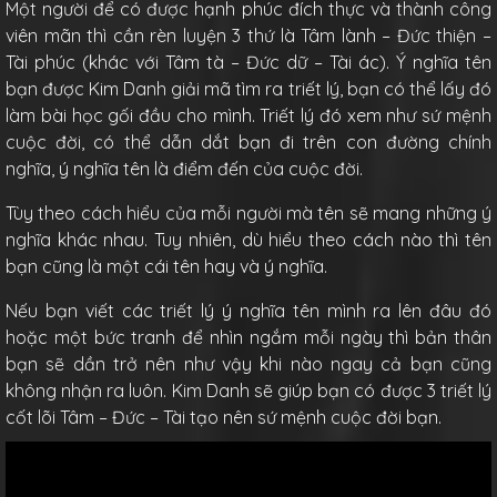
Một người để có được hạnh phúc đích thực và thành công
viên mãn thì cần rèn luyện 3 thứ là Tâm lành – Đức thiện –
Tài phúc (khác với Tâm tà – Đức dữ – Tài ác). Ý nghĩa tên
bạn được Kim Danh giải mã tìm ra triết lý, bạn có thể lấy đó
làm bài học gối đầu cho mình. Triết lý đó xem như sứ mệnh
cuộc đời, có thể dẫn dắt bạn đi trên con đường chính
nghĩa, ý nghĩa tên là điểm đến của cuộc đời.
Tùy theo cách hiểu của mỗi người mà tên sẽ mang những ý
nghĩa khác nhau. Tuy nhiên, dù hiểu theo cách nào thì tên
bạn cũng là một cái tên hay và ý nghĩa.
Nếu bạn viết các triết lý ý nghĩa tên mình ra lên đâu đó
hoặc một bức tranh để nhìn ngắm mỗi ngày thì bản thân
bạn sẽ dần trở nên như vậy khi nào ngay cả bạn cũng
không nhận ra luôn. Kim Danh sẽ giúp bạn có được 3 triết lý
cốt lõi Tâm – Đức – Tài tạo nên sứ mệnh cuộc đời bạn.