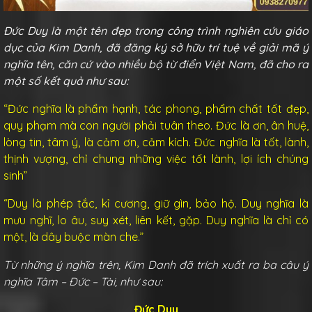
Đức Duy là một tên đẹp trong công trình nghiên cứu giáo
dục của Kim Danh, đã đăng ký sở hữu trí tuệ về giải mã ý
nghĩa tên, căn cứ vào nhiều bộ từ điển Việt Nam, đã cho ra
một số kết quả như sau:
“Đức nghĩa là phẩm hạnh, tác phong, phẩm chất tốt đẹp,
quy phạm mà con người phải tuân theo. Đức là ơn, ân huệ,
lòng tin, tâm ý, là cảm ơn, cảm kích. Đức nghĩa là tốt, lành,
thịnh vượng, chỉ chung những việc tốt lành, lợi ích chúng
sinh”
“Duy là phép tắc, kỉ cương, giữ gìn, bảo hộ. Duy nghĩa là
mưu nghĩ, lo âu, suy xét, liên kết, gặp. Duy nghĩa là chỉ có
một, là dây buộc màn che.”
Từ những ý nghĩa trên, Kim Danh đã trích xuất ra ba câu ý
nghĩa Tâm – Đức – Tài, như sau:
Đức Duy