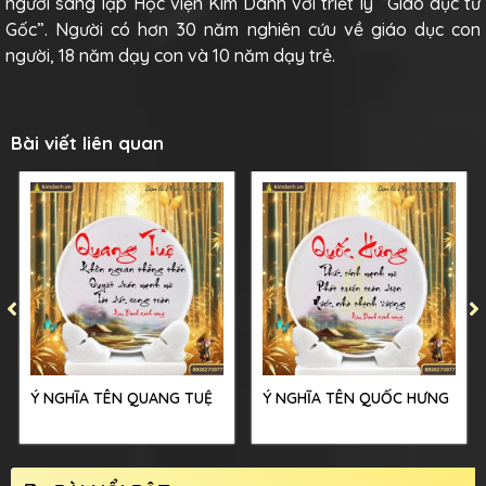
người sáng lập Học viện Kim Danh với triết lý “Giáo dục từ
Gốc”. Người có hơn 30 năm nghiên cứu về giáo dục con
người, 18 năm dạy con và 10 năm dạy trẻ.
Bài viết liên quan
Ý NGHĨA TÊN QUANG TUỆ
Ý NGHĨA TÊN QUỐC HƯNG