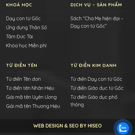
KHOÁ HỌC
DỊCH VỤ – SẢN PHẨM
Dạy con từ Gốc
Sách “Cha Mẹ hiện đại –
Dạy con từ Gốc”
Ứng dụng Thần Số
Tâm Đức Tài
Khóa học Miễn phí
TỪ ĐIỂN TÊN
TỪ ĐIỂN KIM DANH
Từ điển Tên đơn
Từ điển Dạy con từ Gốc
Từ điển tên Nhân Hiệu
Từ điển Giáo dục từ Gốc
Giải mã tên Uyên Ương
Từ điển Giáo dục phổ
thông
Giải mã tên Thương Hiệu
WEB DESIGN & SEO BY HISEO