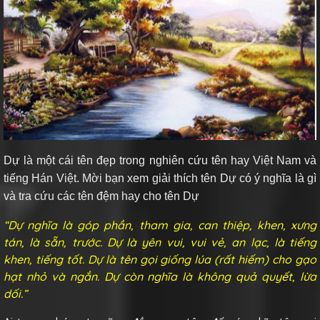
Dự
là một cái tên đẹp trong nghiên cứu tên hay Việt Nam và
tiếng Hán Việt. Mời bạn xem giải thích tên Dự có ý nghĩa là gì
và tra cứu các tên đệm hay cho tên Dự
“Dự nghĩa là góp phần, tham gia, can thiệp, khen, xưng
tán, là sẵn, trước. Dự là yên vui, vui vẻ, an lạc, là tiếng
khen, tiếng tốt. Dự là tên gọi giống lúa (rất hiếm) cho gạo
hạt nhỏ và ngắn. Dự còn nghĩa là không quả quyết, lừa
dối.”