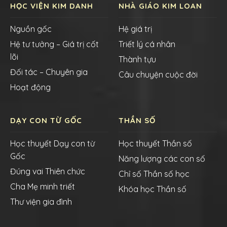
HỌC VIỆN KIM DANH
NHÀ GIÁO KIM LOAN
Nguồn gốc
Hệ giá trị
Hệ tư tưởng – Giá trị cốt
Triết lý cá nhân
lõi
Thành tựu
Đối tác – Chuyên gia
Câu chuyện cuộc đời
Hoạt động
DẠY CON TỪ GỐC
THẦN SỐ
Học thuyết Dạy con từ
Học thuyết Thần số
Gốc
Năng lượng các con số
Đúng vai Thiên chức
Chỉ số Thần số học
Cha Mẹ minh triết
Khóa học Thần số
Thư viện gia đình