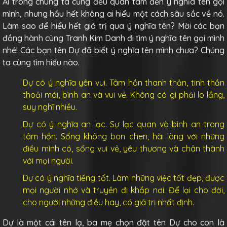
Ai trong chúng ta cũng đều quan tâm đến ý nghĩa tên gọi
mình, nhưng hầu hết không ai hiểu một cách sâu sắc về nó.
Làm sao để hiểu hết giá trị qua ý nghĩa tên? Mời các bạn
đồng hành cùng Tranh Kim Danh đi tìm ý nghĩa tên gọi mình
nhé! Các bạn tên Dự đã biết ý nghĩa tên mình chưa? Chúng
ta cùng tìm hiểu nào.
Dự có ý nghĩa yên vui. Tâm hồn thanh thản, tinh thần
thoải mái, bình an và vui vẻ. Không có gì phải lo lắng,
suy nghĩ nhiều.
Dự có ý nghĩa an lạc. Sự lạc quan và bình an trong
tâm hồn. Sống không bon chen, hài lòng với những
điều mình có, sống vui vẻ, yêu thương và chân thành
với mọi người.
Dự có ý nghĩa tiếng tốt. Làm những việc tốt đẹp, được
mọi người nhớ và truyền đi khắp nơi. Để lại cho đời,
cho người những điều hay, có giá trị nhất định.
Dự là một cái tên lạ, ba mẹ chọn đặt tên Dự cho con là