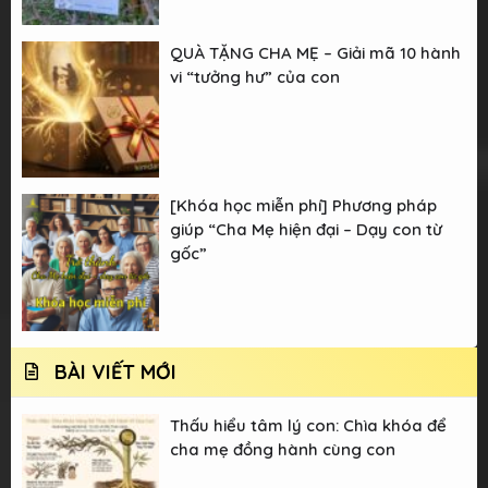
QUÀ TẶNG CHA MẸ – Giải mã 10 hành
vi “tưởng hư” của con
[Khóa học miễn phí] Phương pháp
giúp “Cha Mẹ hiện đại – Dạy con từ
gốc”
BÀI VIẾT MỚI
Thấu hiểu tâm lý con: Chìa khóa để
cha mẹ đồng hành cùng con