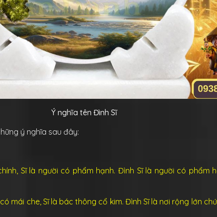
Ý nghĩa tên Đình Sĩ
 những ý nghĩa sau đây:
hính, Sĩ là
người có phẩm hạnh. Đình Sĩ là người có phẩm 
 có mái che, Sĩ là
bác thông cổ kim. Đình Sĩ là nơi rộng lớn chứ