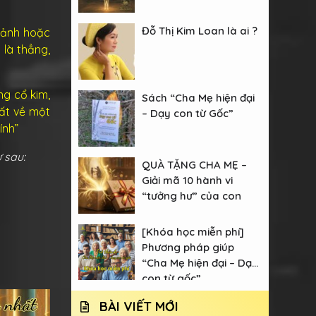
Đỗ Thị Kim Loan là ai ?
 cảnh hoặc
 là thẳng,
ng cổ kim,
Sách “Cha Mẹ hiện đại
hất về một
– Dạy con từ Gốc”
ính”
ư sau:
QUÀ TẶNG CHA MẸ –
Giải mã 10 hành vi
“tưởng hư” của con
[Khóa học miễn phí]
Phương pháp giúp
“Cha Mẹ hiện đại – Dạy
con từ gốc”
BÀI VIẾT MỚI