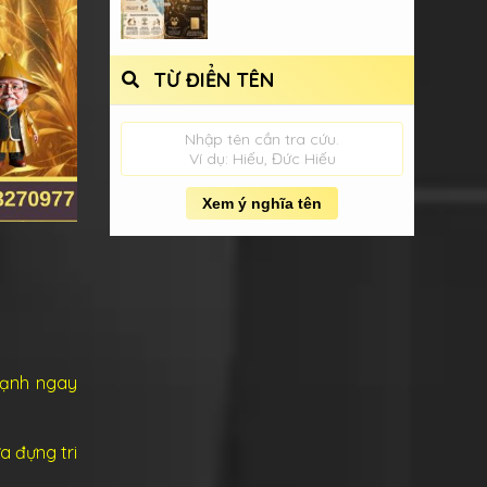
TỪ ĐIỂN TÊN
Nhập tên cần tra cứu.
Ví dụ: Hiếu, Đức Hiếu
Xem ý nghĩa tên
hạnh ngay
a đựng tri