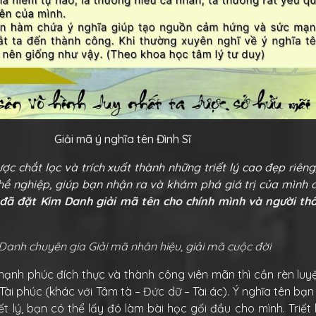
Giải mã ý nghĩa tên Đình Sĩ
ợc chắt lọc và trích xuất thành những triết lý cao đẹp riên
hề nghiệp, giúp bạn nhận ra và khám phá giá trị của mình 
 đã đặt Kim Danh giải mã tên cho chính mình và người th
Danh chuyên gia Giải mã nhân hiệu, giải mã cuộc đời
ạnh phúc đích thực và thành công viên mãn thì cần rèn luyệ
Tài phúc (khác với Tâm tà – Đức dữ – Tài ác). Ý nghĩa tên bạ
ết lý, bạn có thể lấy đó làm bài học gối đầu cho mình. Triết