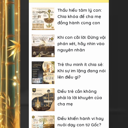
Thấu hiểu tâm lý con:
Chìa khóa để cha mẹ
đồng hành cùng con
Khi con cãi lời: Đừng vội
phán xét, hãy nhìn vào
nguyên nhân
Trẻ thu mình ít chia sẻ:
Khi sự im lặng đang nói
lên điều gì?
Điều trẻ cần không
phải là lời khuyên của
cha mẹ
Điều khiển hành vi hay
nuôi dạy con từ Gốc?