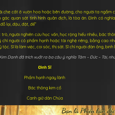
 mái che cất ở vườn hoa hoặc bên đường, cho người ta ngắm
h gác quan sát tình hình quân địch, là tòa án. Đình có nghĩa
đỗ lại, đậu, đặt, để”
học trò, người nghiên cứu học vấn, học rộng hiểu nhiều, bác thô
 ý chỉ người có phẩm hạnh hoặc tài nghệ riêng, bằng cao n
ộc. Sĩ là làm việc, coi sóc, thị sát. Sĩ chỉ người đàn ông, binh l
Kim Danh đã trích xuất ra ba câu ý nghĩa Tâm – Đức – Tài, nh
Đình Sĩ
Phẩm hạnh ngay lành
Bác thông kim cổ
Canh giữ dân Chúa