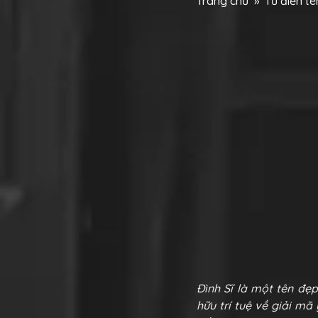
Trang chủ
»
Từ điển t
Đình Sĩ là một tên đẹ
hữu trí tuệ về giải mã