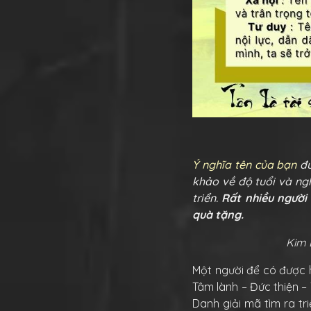
Ý nghĩa tên của bạn
đư
khảo về độ tuổi và ng
triển.
Rất nhiều người
quà tặng.
Kim 
Một người để có được h
Tâm lành – Đức thiện – 
Danh giải mã tìm ra tri