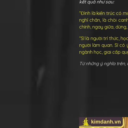
kết quả như sau:
“Đình là kiến trúc có
nghỉ chân, là chòi can
chính, ngay giữa, dừng, 
“Sĩ là người trí thức, 
người làm quan. Sĩ có
ngành học, giai cấp quý t
Từ những ý nghĩa trên, 