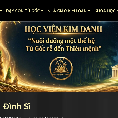
DẠY CON TỪ GỐC
NHÀ GIÁO KIM LOAN
KHÓA HỌC M
 Đình Sĩ