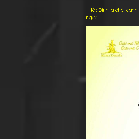
Tài: Đình là chòi canh 
người