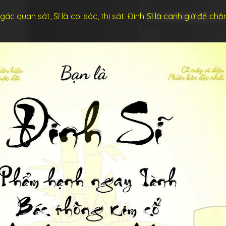
gác quan sát, Sĩ là coi sóc, thị sát. Đình Sĩ là canh giữ để ch