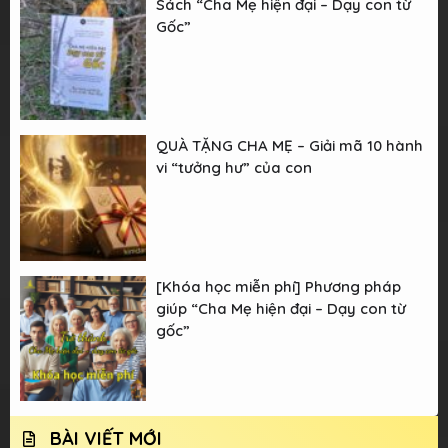
Sách “Cha Mẹ hiện đại – Dạy con từ
Gốc”
QUÀ TẶNG CHA MẸ – Giải mã 10 hành
vi “tưởng hư” của con
[Khóa học miễn phí] Phương pháp
giúp “Cha Mẹ hiện đại – Dạy con từ
gốc”
BÀI VIẾT MỚI