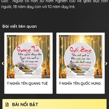
Gốc”. Người có hơn 30 năm nghiên cứu về giáo dục con
người, 18 năm dạy con và 10 năm dạy trẻ.
Bài viết liên quan
Ý NGHĨA TÊN QUANG TUỆ
Ý NGHĨA TÊN QUỐC HƯNG
BÀI NỔI BẬT