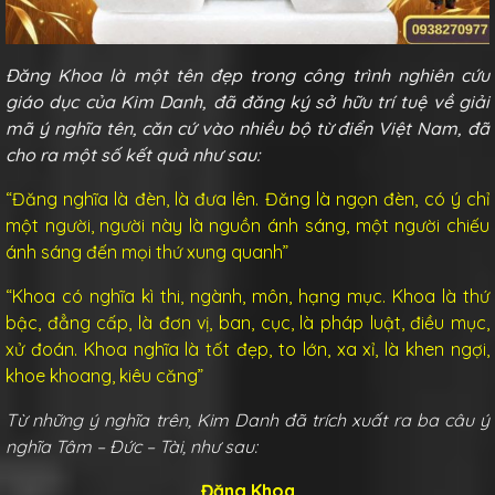
Đăng Khoa là một tên đẹp trong công trình nghiên cứu
giáo dục của Kim Danh, đã đăng ký sở hữu trí tuệ về giải
mã ý nghĩa tên, căn cứ vào nhiều bộ từ điển Việt Nam, đã
cho ra một số kết quả như sau:
“Đăng nghĩa là đèn, là đưa lên. Đăng là ngọn đèn, có ý chỉ
một người, người này là nguồn ánh sáng, một người chiếu
ánh sáng đến mọi thứ xung quanh”
“Khoa có nghĩa kì thi, ngành, môn, hạng mục. Khoa là thứ
bậc, đẳng cấp, là đơn vị, ban, cục, là pháp luật, điều mục,
xử đoán. Khoa nghĩa là tốt đẹp, to lớn, xa xỉ, là khen ngợi,
khoe khoang, kiêu căng”
Từ những ý nghĩa trên, Kim Danh đã trích xuất ra ba câu ý
nghĩa Tâm – Đức – Tài, như sau:
Đăng Khoa