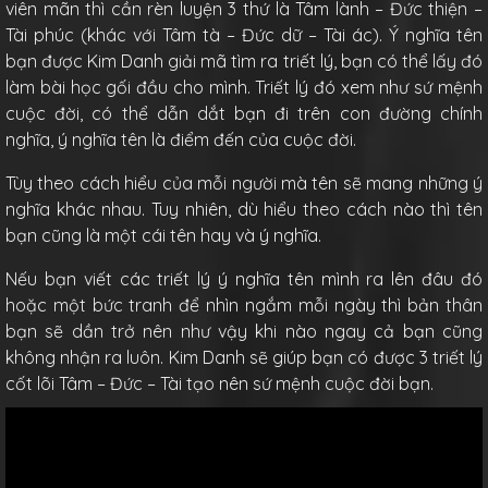
viên mãn thì cần rèn luyện 3 thứ là Tâm lành – Đức thiện –
Tài phúc (khác với Tâm tà – Đức dữ – Tài ác). Ý nghĩa tên
bạn được Kim Danh giải mã tìm ra triết lý, bạn có thể lấy đó
làm bài học gối đầu cho mình. Triết lý đó xem như sứ mệnh
cuộc đời, có thể dẫn dắt bạn đi trên con đường chính
nghĩa, ý nghĩa tên là điểm đến của cuộc đời.
Tùy theo cách hiểu của mỗi người mà tên sẽ mang những ý
nghĩa khác nhau. Tuy nhiên, dù hiểu theo cách nào thì tên
bạn cũng là một cái tên hay và ý nghĩa.
Nếu bạn viết các triết lý ý nghĩa tên mình ra lên đâu đó
hoặc một bức tranh để nhìn ngắm mỗi ngày thì bản thân
bạn sẽ dần trở nên như vậy khi nào ngay cả bạn cũng
không nhận ra luôn. Kim Danh sẽ giúp bạn có được 3 triết lý
cốt lõi Tâm – Đức – Tài tạo nên sứ mệnh cuộc đời bạn.