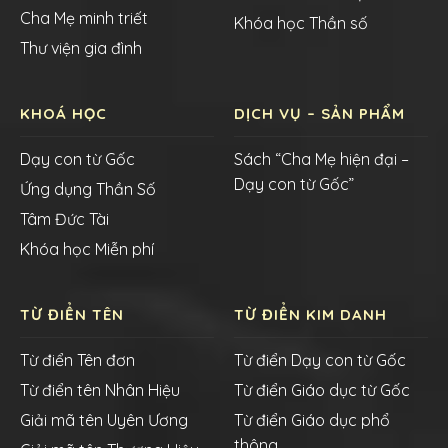
Cha Mẹ minh triết
Khóa học Thần số
Thư viện gia đình
KHOÁ HỌC
DỊCH VỤ – SẢN PHẨM
Dạy con từ Gốc
Sách “Cha Mẹ hiện đại –
Dạy con từ Gốc”
Ứng dụng Thần Số
Tâm Đức Tài
Khóa học Miễn phí
TỪ ĐIỂN TÊN
TỪ ĐIỂN KIM DANH
Từ điển Tên đơn
Từ điển Dạy con từ Gốc
Từ điển tên Nhân Hiệu
Từ điển Giáo dục từ Gốc
Giải mã tên Uyên Ương
Từ điển Giáo dục phổ
thông