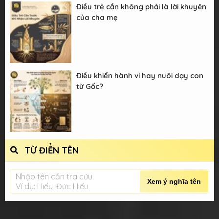
Điều trẻ cần không phải là lời khuyên
của cha mẹ
Điều khiển hành vi hay nuôi dạy con
từ Gốc?
TỪ ĐIỂN TÊN
Nhập tên cần tra cứu.
Xem ý nghĩa tên
Ví dụ: Hiếu, Đức Hiếu