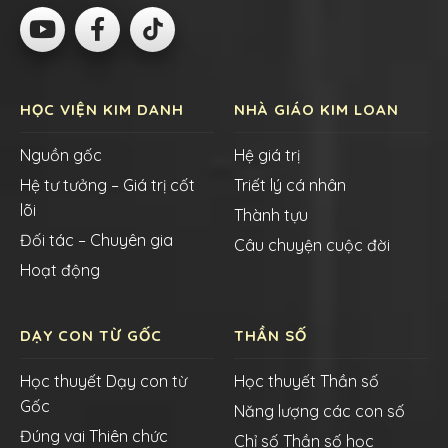
HỌC VIỆN KIM DANH
NHÀ GIÁO KIM LOAN
Nguồn gốc
Hệ giá trị
Hệ tư tưởng – Giá trị cốt
Triết lý cá nhân
lõi
Thành tựu
Đối tác – Chuyên gia
Câu chuyện cuộc đời
Hoạt động
DẠY CON TỪ GỐC
THẦN SỐ
Học thuyết Dạy con từ
Học thuyết Thần số
Gốc
Năng lượng các con số
Đúng vai Thiên chức
Chỉ số Thần số học