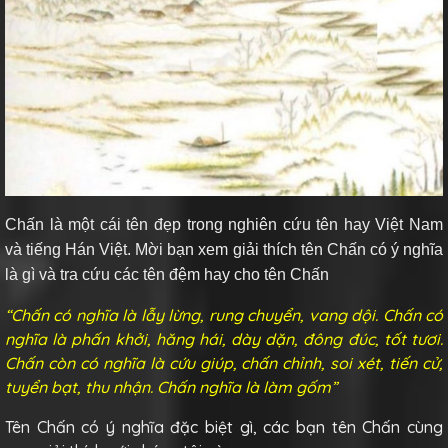
Chấn là một cái tên đẹp trong nghiên cứu tên hay Việt Nam
và tiếng Hán Việt. Mời bạn xem giải thích tên Chấn có ý nghĩa
là gì và tra cứu các tên đệm hay cho tên Chấn
“Chấn có nghĩa là lẫy lừng, rung chuyển, vang dội. Chấn có
nghĩa là phấn khởi, hăng hái, dày dặn, đông đúc, tốt tươi.
Chấn còn có nghĩa là cứu giúp, chấn chỉnh, soi xét, tiến cử,
tuyển bạt, thu nhận. Chấn nghĩa là làm gốm”
Tên Chấn có ý nghĩa đặc biệt gì, các bạn tên Chấn cùng