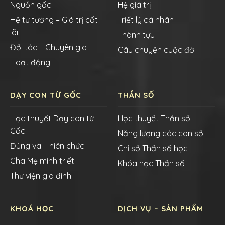
Nguồn gốc
Hệ giá trị
Hệ tư tưởng – Giá trị cốt
Triết lý cá nhân
lõi
Thành tựu
Đối tác – Chuyên gia
Câu chuyện cuộc đời
Hoạt động
DẠY CON TỪ GỐC
THẦN SỐ
Học thuyết Dạy con từ
Học thuyết Thần số
Gốc
Năng lượng các con số
Đúng vai Thiên chức
Chỉ số Thần số học
Cha Mẹ minh triết
Khóa học Thần số
Thư viện gia đình
KHOÁ HỌC
DỊCH VỤ – SẢN PHẨM