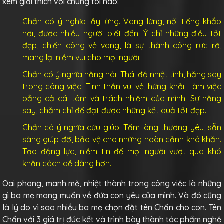
xem giải thích với chúng tôi nào:
Chấn có ý nghĩa lẫy lừng. Vang lừng, nổi tiếng khắp
nơi, được nhiều người biết đến. Ý chỉ những điều tốt
đẹp, chiến công vẻ vang, là sự thành công rực rỡ,
mang lại niềm vui cho mọi người.
Chấn có ý nghĩa hăng hái. Thái độ nhiệt tình, hăng say
trong công việc. Tinh thần vui vẻ, hứng khởi. Làm việc
bằng cả cái tâm và trách nhiệm của mình. Sự hăng
say, chăm chỉ để đạt được những kết quả tốt đẹp.
Chấn có ý nghĩa cứu giúp. Tấm lòng thương yêu, sẵn
sàng giúp đỡ, bảo vệ cho những hoàn cảnh khó khăn.
Tạo động lực, niềm tin để mọi người vượt qua khó
khăn cách dễ dàng hơn.
Oai phong, manh mẽ, nhiệt thành trong công việc là những
gì ba mẹ mong muốn về đứa con yêu của mình. Và đó cũng
là lý do vì sao nhiều ba mẹ chọn đặt tên Chấn cho con. Tên
Chấn với 3 giá trị đúc kết và trình bày thành tác phẩm nghệ