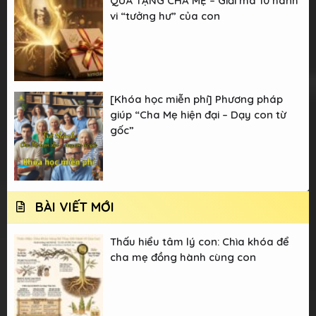
QUÀ TẶNG CHA MẸ – Giải mã 10 hành
vi “tưởng hư” của con
[Khóa học miễn phí] Phương pháp
giúp “Cha Mẹ hiện đại – Dạy con từ
gốc”
BÀI VIẾT MỚI
Thấu hiểu tâm lý con: Chìa khóa để
cha mẹ đồng hành cùng con