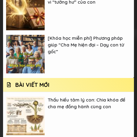
vi “tưởng hư” của con
[Khóa học miễn phí] Phương pháp
giúp “Cha Mẹ hiện đại – Dạy con từ
gốc”
BÀI VIẾT MỚI
Thấu hiểu tâm lý con: Chìa khóa để
cha mẹ đồng hành cùng con