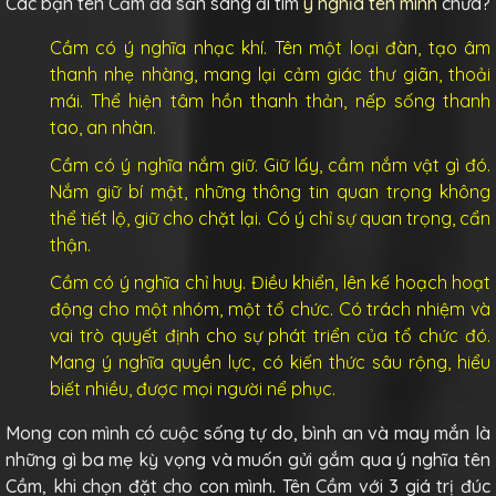
Các bạn tên Cầm đã sẵn sàng đi tìm
ý nghĩa tên mình
chưa?
Cầm có ý nghĩa nhạc khí. Tên một loại đàn, tạo âm
thanh nhẹ nhàng, mang lại cảm giác thư giãn, thoải
mái. Thể hiện tâm hồn thanh thản, nếp sống thanh
tao, an nhàn.
Cầm có ý nghĩa nắm giữ. Giữ lấy, cầm nắm vật gì đó.
Nắm giữ bí mật, những thông tin quan trọng không
thể tiết lộ, giữ cho chặt lại. Có ý chỉ sự quan trọng, cẩn
thận.
Cầm có ý nghĩa chỉ huy. Điều khiển, lên kế hoạch hoạt
động cho một nhóm, một tổ chức. Có trách nhiệm và
vai trò quyết định cho sự phát triển của tổ chức đó.
Mang ý nghĩa quyền lực, có kiến thức sâu rộng, hiểu
biết nhiều, được mọi người nể phục.
Mong con mình có cuộc sống tự do, bình an và may mắn là
những gì ba mẹ kỳ vọng và muốn gửi gắm qua ý nghĩa tên
Cầm, khi chọn đặt cho con mình. Tên Cầm với 3 giá trị đúc