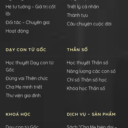
Hệ tư tưởng – Giá trị cốt
Triết lý cá nhân
lõi
Thành tựu
Đối tác – Chuyên gia
Câu chuyện cuộc đời
Hoạt động
DẠY CON TỪ GỐC
THẦN SỐ
Học thuyết Dạy con từ
Học thuyết Thần số
Gốc
Năng lượng các con số
Đúng vai Thiên chức
Chỉ số Thần số học
Cha Mẹ minh triết
Khóa học Thần số
Thư viện gia đình
KHOÁ HỌC
DỊCH VỤ – SẢN PHẨM
Dạy con từ Gốc
Sách “Cha Mẹ hiện đại –