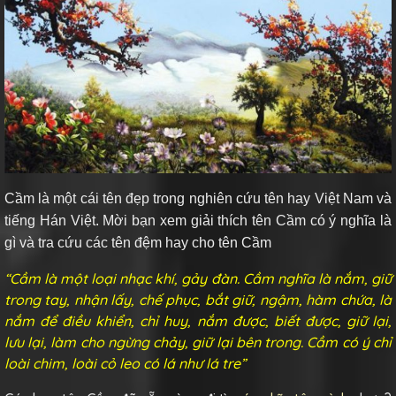
Cầm là một cái tên đẹp trong nghiên cứu tên hay Việt Nam và
tiếng Hán Việt. Mời bạn xem giải thích tên Cầm có ý nghĩa là
gì và tra cứu các tên đệm hay cho tên Cầm
“Cầm là một loại nhạc khí, gảy đàn. Cầm nghĩa là nắm, giữ
trong tay, nhận lấy, chế phục, bắt giữ, ngậm, hàm chứa, là
nắm để điều khiển, chỉ huy, nắm được, biết được, giữ lại,
lưu lại, làm cho ngừng chảy, giữ lại bên trong. Cầm có ý chỉ
loài chim, loài cỏ leo có lá như lá tre”