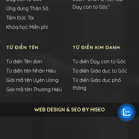
Dạy con từ Gốc”
Ứng dụng Thần Số
Tâm Đức Tài
Khóa học Miễn phí
TỪ ĐIỂN TÊN
TỪ ĐIỂN KIM DANH
Từ điển Tên đơn
Từ điển Dạy con từ Gốc
Từ điển tên Nhân Hiệu
Từ điển Giáo dục từ Gốc
Giải mã tên Uyên Ương
Từ điển Giáo dục phổ
thông
Giải mã tên Thương Hiệu
WEB DESIGN & SEO BY HISEO