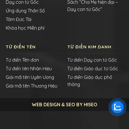
Dạy con từ Gốc
Sách “Cha Mẹ hiện đại –
Dạy con từ Gốc”
Ứng dụng Thần Số
Tâm Đức Tài
Khóa học Miễn phí
TỪ ĐIỂN TÊN
TỪ ĐIỂN KIM DANH
Từ điển Tên đơn
Từ điển Dạy con từ Gốc
Từ điển tên Nhân Hiệu
Từ điển Giáo dục từ Gốc
Giải mã tên Uyên Ương
Từ điển Giáo dục phổ
thông
Giải mã tên Thương Hiệu
WEB DESIGN & SEO BY HISEO