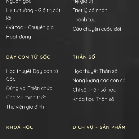
Nguồn gốc
Hệ giá trị
Hệ tư tưởng – Giá trị cốt
Triết lý cá nhân
lõi
Thành tựu
Đối tác – Chuyên gia
Câu chuyện cuộc đời
Hoạt động
DẠY CON TỪ GỐC
THẦN SỐ
Học thuyết Dạy con từ
Học thuyết Thần số
Gốc
Năng lượng các con số
Đúng vai Thiên chức
Chỉ số Thần số học
Cha Mẹ minh triết
Khóa học Thần số
Thư viện gia đình
KHOÁ HỌC
DỊCH VỤ – SẢN PHẨM