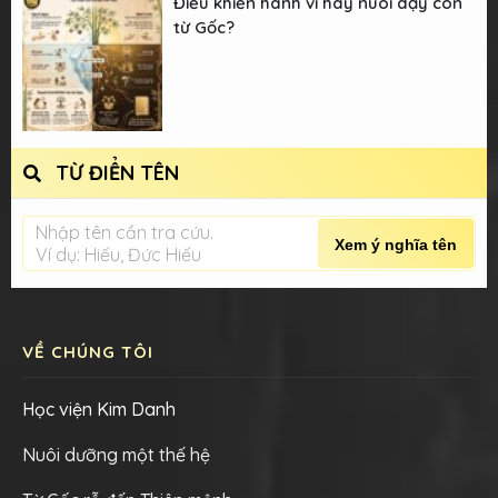
Điều khiển hành vi hay nuôi dạy con
từ Gốc?
TỪ ĐIỂN TÊN
Nhập tên cần tra cứu.
Xem ý nghĩa tên
Ví dụ: Hiếu, Đức Hiếu
VỀ CHÚNG TÔI
Học viện Kim Danh
Nuôi dưỡng một thế hệ