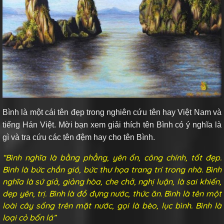
Bình là một cái tên đẹp trong nghiên cứu tên hay Việt Nam và
tiếng Hán Việt. Mời bạn xem giải thích tên Bình có ý nghĩa là
gì và tra cứu các tên đệm hay cho tên Bình.
“Bình nghĩa là bằng phẳng, yên ổn, công chính, tốt đẹp.
Bình là bức chắn gió, bức thư họa trang trí trong nhà. Bình
nghĩa là sứ giả, giảng hòa, che chở, nghị luận, là sai khiến,
dẹp yên, trị. Bình là đồ đựng nước, thức ăn. Bình là tên một
loài cây sống trên mặt nước, gọi là bèo, lục bình. Bình là
loại cỏ bốn lá”