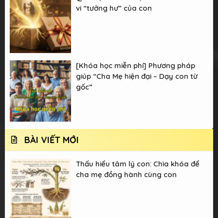
vi “tưởng hư” của con
[Khóa học miễn phí] Phương pháp
giúp “Cha Mẹ hiện đại – Dạy con từ
gốc”
BÀI VIẾT MỚI
Thấu hiểu tâm lý con: Chìa khóa để
cha mẹ đồng hành cùng con