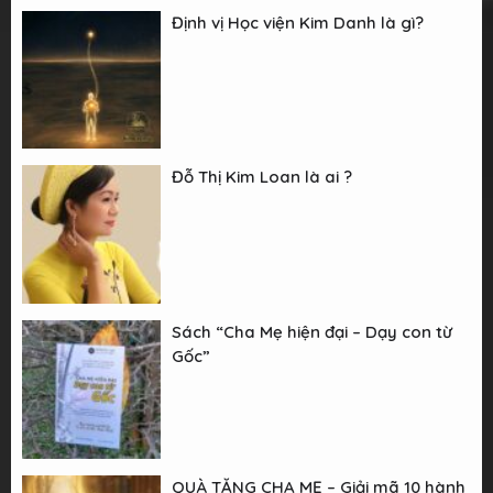
Định vị Học viện Kim Danh là gì?
Đỗ Thị Kim Loan là ai ?
Sách “Cha Mẹ hiện đại – Dạy con từ
Gốc”
QUÀ TẶNG CHA MẸ – Giải mã 10 hành