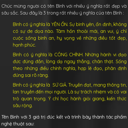
Chúc mừng người có tên Bình với nhiều ý nghĩa rất đẹp và
sâu sắc. Sau đây là 3 trong rất nhiều ý nghĩa của tên Bình :
Bình có ý nghĩa là YÊN ỔN. Sự bình yên, ổn định, không
có sự đe dọa nào. Tâm hồn thoải mái, an vui, ý chỉ
cuộc sống bình an, hy vọng về những điều tốt đẹp,
hạnh phúc.
Bình có ý nghĩa là CÔNG CHÍNH. Những hành vi đạo
đức đúng đắn, lòng dạ ngay thẳng, chân thật. Sống
theo những điều chính nghĩa, hợp lẽ đạo, phân định
đúng sai rõ ràng.
Bình có ý nghĩa là SỨ GIẢ. Truyền đạt, mang thông tin,
lan truyền đến mọi người. Là sự trách nhiệm và có vai
trò quan trọng. Ý chỉ học hành giỏi giang, kiến thức
sâu rộng.
Tên Bình với 3 giá trị đúc kết và trình bày thành tác phẩm
nghệ thuật sau: