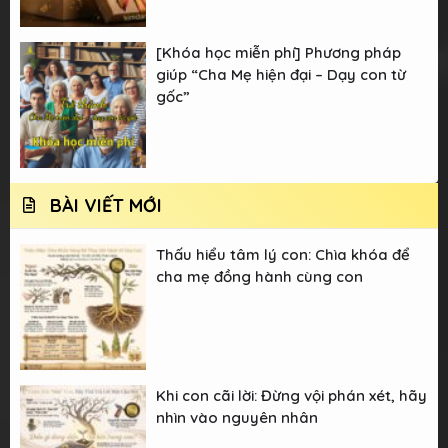
[Khóa học miễn phí] Phương pháp
giúp “Cha Mẹ hiện đại – Dạy con từ
gốc”
BÀI VIẾT MỚI
Thấu hiểu tâm lý con: Chìa khóa để
cha mẹ đồng hành cùng con
Khi con cãi lời: Đừng vội phán xét, hãy
nhìn vào nguyên nhân