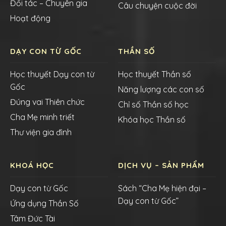
Đối tác – Chuyên gia
Câu chuyện cuộc đời
Hoạt động
DẠY CON TỪ GỐC
THẦN SỐ
Học thuyết Dạy con từ
Học thuyết Thần số
Gốc
Năng lượng các con số
Đúng vai Thiên chức
Chỉ số Thần số học
Cha Mẹ minh triết
Khóa học Thần số
Thư viện gia đình
KHOÁ HỌC
DỊCH VỤ – SẢN PHẨM
Dạy con từ Gốc
Sách “Cha Mẹ hiện đại –
Dạy con từ Gốc”
Ứng dụng Thần Số
Tâm Đức Tài