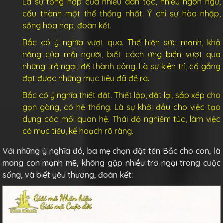
Là sự tổng hợp của nhiều dân tộc, nhiều ngôn ngữ,
cấu thành một thể thống nhất. Ý chỉ sự hòa nhập,
sống hòa hợp, đoàn kết.
Bắc có ý nghĩa vượt qua. Thể hiện sức mạnh, khả
năng của mỗi người, biết cách ứng biến vượt qua
những trở ngại, để thành công. Là sự kiên trì, cố gắng
đạt được những mục tiêu đã đề ra.
Bắc có ý nghĩa thiết đặt. Thiết lập, đặt lại, sắp xếp cho
gọn gàng, có hệ thống. Là sự khởi đầu cho việc tạo
dựng các mối quan hệ. Thái độ nghiêm túc, làm việc
có mục tiêu, kế hoạch rõ ràng.
Với những ý nghĩa đó, ba mẹ chọn đặt tên Bắc cho con, là
mong con mạnh mẽ, không gặp nhiều trở ngại trong cuộc
sống, và biết yêu thương, đoàn kết: