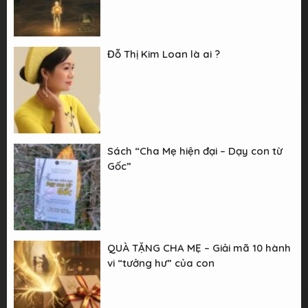
Đỗ Thị Kim Loan là ai ?
Sách “Cha Mẹ hiện đại – Dạy con từ
Gốc”
QUÀ TẶNG CHA MẸ – Giải mã 10 hành
vi “tưởng hư” của con