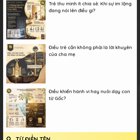
Trẻ thu mình ít chia sẻ: Khi sự im lặng
đang nói lên điều gì?
Điều trẻ cần không phải là lời khuyên
của cha mẹ
Điều khiển hành vi hay nuôi dạy con
từ Gốc?
TỪ ĐIỂN TÊN