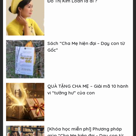
Đỗ Thị Kim Loan là ai ?
Sách “Cha Mẹ hiện đại – Dạy con từ
Gốc”
QUÀ TẶNG CHA MẸ – Giải mã 10 hành
vi “tưởng hư” của con
[Khóa học miễn phí] Phương pháp
giúp “Cha Mẹ hiện đại – Dạy con từ