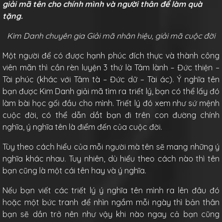
giải mã tên cho chính mình và người thân để làm quà
tặng.
Kim Danh chuyên gia Giải mã nhân hiệu, giải mã cuộc đời
Một người để có được hạnh phúc đích thực và thành công
viên mãn thì cần rèn luyện 3 thứ là Tâm lành – Đức thiện –
Tài phúc (khác với Tâm tà – Đức dữ – Tài ác). Ý nghĩa tên
bạn được Kim Danh giải mã tìm ra triết lý, bạn có thể lấy đó
làm bài học gối đầu cho mình. Triết lý đó xem như sứ mệnh
cuộc đời, có thể dẫn dắt bạn đi trên con đường chính
nghĩa, ý nghĩa tên là điểm đến của cuộc đời.
Tùy theo cách hiểu của mỗi người mà tên sẽ mang những ý
nghĩa khác nhau. Tuy nhiên, dù hiểu theo cách nào thì tên
bạn cũng là một cái tên hay và ý nghĩa.
Nếu bạn viết các triết lý ý nghĩa tên mình ra lên đâu đó
hoặc một bức tranh để nhìn ngắm mỗi ngày thì bản thân
bạn sẽ dần trở nên như vậy khi nào ngay cả bạn cũng