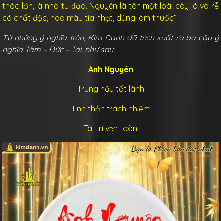
thóc lớn, là nhà tu đạo. Nguyên là tên một loài cây lá và rễ
có chất độc, hoa màu tía nhạt, dùng làm thuốc”
Từ những ý nghĩa trên, Kim Danh đã trích xuất ra ba câu ý
nghĩa Tâm – Đức – Tài, như sau:
Anh Nguyên
Trung hậu tốt lành
Tinh thần trách nhiệm
Tài trí vẹn toàn