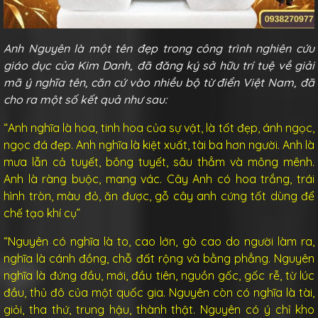
Anh Nguyên là một tên đẹp trong công trình nghiên cứu
giáo dục của Kim Danh, đã đăng ký sở hữu trí tuệ về giải
mã ý nghĩa tên, căn cứ vào nhiều bộ từ điển Việt Nam, đã
cho ra một số kết quả như sau:
“Anh nghĩa là hoa, tinh hoa của sự vật, là tốt đẹp, ánh ngọc,
ngọc đá đẹp. Anh nghĩa là kiệt xuất, tài ba hơn người. Anh là
mưa lẫn cả tuyết, bông tuyết, sâu thẳm và mông mênh.
Anh là ràng buộc, mang vác. Cây Anh có hoa trắng, trái
hình tròn, màu đỏ, ăn được, gỗ cây anh cứng tốt dùng để
chế tạo khí cụ”
“Nguyên có nghĩa là to, cao lớn, gò cao do người làm ra,
nghĩa là cánh đồng, chỗ đất rộng và bằng phẳng. Nguyên
nghĩa là đứng đầu, mới, đầu tiên, nguồn gốc, gốc rễ, từ lúc
đầu, thủ đô của một quốc gia. Nguyên còn có nghĩa là tài,
giỏi, tha thứ, trung hậu, thành thật. Nguyên có ý chỉ kho