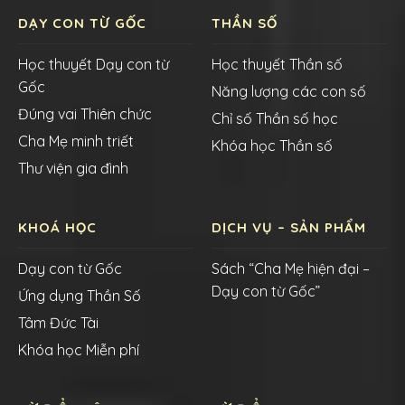
DẠY CON TỪ GỐC
THẦN SỐ
Học thuyết Dạy con từ
Học thuyết Thần số
Gốc
Năng lượng các con số
Đúng vai Thiên chức
Chỉ số Thần số học
Cha Mẹ minh triết
Khóa học Thần số
Thư viện gia đình
KHOÁ HỌC
DỊCH VỤ – SẢN PHẨM
Dạy con từ Gốc
Sách “Cha Mẹ hiện đại –
Dạy con từ Gốc”
Ứng dụng Thần Số
Tâm Đức Tài
Khóa học Miễn phí