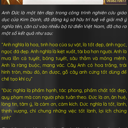
Anh Đức là một tên đẹp trong công trình nghiên cứu giáo
dục của Kim Danh, đã đăng ký sở hữu trí tuệ về giải mã ý
nghĩa tên, căn cứ vào nhiều bộ từ điển Việt Nam, đã cho ra
một số kết quả như sau:
“Anh nghĩa là hoa, tinh hoa của sự vật, là tốt đẹp, ánh ngọc,
ngọc đá đẹp. Anh nghĩa là kiệt xuất, tài ba hơn người. Anh là
mưa lẫn cả tuyết, bông tuyết, sâu thẳm và mông mênh.
Anh là ràng buộc, mang vác. Cây Anh có hoa trắng, trái
hình tròn, màu đỏ, ăn được, gỗ cây anh cứng tốt dùng để
chế tạo khí cụ”
“Đức nghĩa là phẩm hạnh, tác phong, phẩm chất tốt đẹp,
quy phạm mà con người phải tuân theo. Đức là ơn, ân huệ,
lòng tin, tâm ý, là cảm ơn, cảm kích. Đức nghĩa là tốt, lành,
thịnh vượng, chỉ chung những việc tốt lành, lợi ích chúng
sinh”