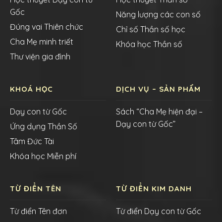
Gốc
Năng lượng các con số
Đúng vai Thiên chức
Chỉ số Thần số học
Cha Mẹ minh triết
Khóa học Thần số
Thư viện gia đình
KHOÁ HỌC
DỊCH VỤ – SẢN PHẨM
Dạy con từ Gốc
Sách “Cha Mẹ hiện đại –
Dạy con từ Gốc”
Ứng dụng Thần Số
Tâm Đức Tài
Khóa học Miễn phí
TỪ ĐIỂN TÊN
TỪ ĐIỂN KIM DANH
Từ điển Tên đơn
Từ điển Dạy con từ Gốc