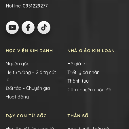
Hotline:
0931229277
HỌC VIỆN KIM DANH
NHÀ GIÁO KIM LOAN
Nguồn gốc
Hệ giá trị
Hệ tư tưởng – Giá trị cốt
Triết lý cá nhân
lõi
Thành tựu
Đối tác – Chuyên gia
Câu chuyện cuộc đời
Hoạt động
DẠY CON TỪ GỐC
THẦN SỐ
Học thuyết Dạy con từ
Học thuyết Thần số