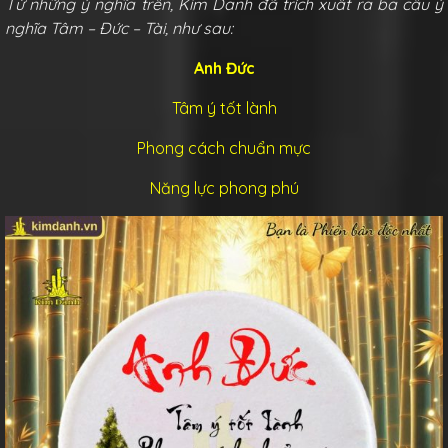
Từ những ý nghĩa trên, Kim Danh đã trích xuất ra ba câu ý
nghĩa Tâm – Đức – Tài, như sau:
Anh Đức
Tâm ý tốt lành
Phong cách chuẩn mực
Năng lực phong phú