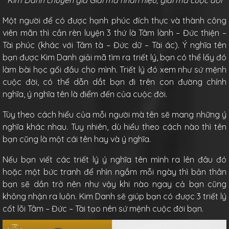
Kim Danh chuyên gia Giải mã nhân hiệu, giải mã cuộc đời
Một người để có được hạnh phúc đích thực và thành công
viên mãn thì cần rèn luyện 3 thứ là Tâm lành – Đức thiện –
Tài phúc (khác với Tâm tà – Đức dữ – Tài ác). Ý nghĩa tên
bạn được Kim Danh giải mã tìm ra triết lý, bạn có thể lấy đó
làm bài học gối đầu cho mình. Triết lý đó xem như sứ mệnh
cuộc đời, có thể dẫn dắt bạn đi trên con đường chính
nghĩa, ý nghĩa tên là điểm đến của cuộc đời.
Tùy theo cách hiểu của mỗi người mà tên sẽ mang những ý
nghĩa khác nhau. Tuy nhiên, dù hiểu theo cách nào thì tên
bạn cũng là một cái tên hay và ý nghĩa.
Nếu bạn viết các triết lý ý nghĩa tên mình ra lên đâu đó
hoặc một bức tranh để nhìn ngắm mỗi ngày thì bản thân
bạn sẽ dần trở nên như vậy khi nào ngay cả bạn cũng
không nhận ra luôn. Kim Danh sẽ giúp bạn có được 3 triết lý
cốt lõi Tâm – Đức – Tài tạo nên sứ mệnh cuộc đời bạn.