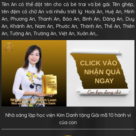
Tên An có thể đặt tên cho cả bé trai và bé gái. Tên ghép,
tên đệm có chữ An với nhiều triết lý: Hoài An, Huệ An, Minh
An, Phương An, Thanh An, Bảo An, Bình An, Ðăng An, Duy
An, Khánh An, Nam An, Phước An, Thành An, Thế An, Thiên
An, Tường An, Trường An, Việt An, Xuân An,..
Nhà sáng lập học viện Kim Danh tặng Giải mã 10 hành vi
của con