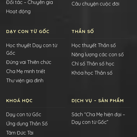
Đối tác – Chuyên gia
Câu chuyện cuộc đời
Hoạt động
DẠY CON TỪ GỐC
THẦN SỐ
Học thuyết Dạy con từ
Học thuyết Thần số
Gốc
Năng lượng các con số
Đúng vai Thiên chức
Chỉ số Thần số học
Cha Mẹ minh triết
Khóa học Thần số
Thư viện gia đình
KHOÁ HỌC
DỊCH VỤ – SẢN PHẨM
Dạy con từ Gốc
Sách “Cha Mẹ hiện đại –
Dạy con từ Gốc”
Ứng dụng Thần Số
Tâm Đức Tài