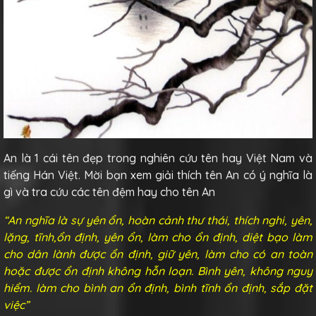
An là 1 cái tên đẹp trong nghiên cứu tên hay Việt Nam và
tiếng Hán Việt. Mời bạn xem giải thích tên An có ý nghĩa là
gì và tra cứu các tên đệm hay cho tên An
“An nghĩa là sự yên ổn, hoàn cảnh thư thái, thích nghi, yên,
lặng, tĩnh,ổn định, yên ổn, làm cho ổn định, diệt bạo làm
cho dân lành được ổn định, giữ yên, làm cho có an toàn
hoặc được ổn định không hỗn loạn. Bình yên, không nguy
hiểm. làm cho bình an ổn định, bình tĩnh ổn định, sắp đặt
việc”