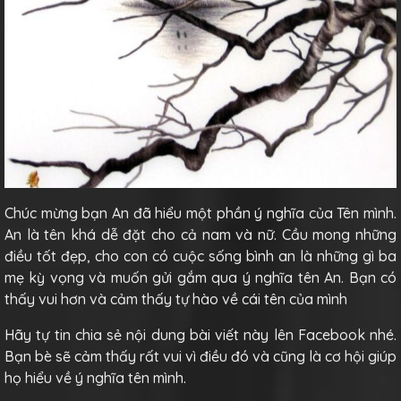
Chúc mừng bạn An đã hiểu một phần ý nghĩa của Tên mình.
An là tên khá dễ đặt cho cả nam và nữ. Cầu mong những
điều tốt đẹp, cho con có cuộc sống bình an là những gì ba
mẹ kỳ vọng và muốn gửi gắm qua ý nghĩa tên An. Bạn có
thấy vui hơn và cảm thấy tự hào về cái tên của mình
Hãy tự tin chia sẻ nội dung bài viết này lên Facebook nhé.
Bạn bè sẽ cảm thấy rất vui vì điều đó và cũng là cơ hội giúp
họ hiểu về ý nghĩa tên mình.