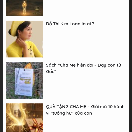
Đỗ Thị Kim Loan là ai ?
Sách “Cha Mẹ hiện đại – Dạy con từ
Gốc”
QUÀ TẶNG CHA MẸ – Giải mã 10 hành
vi “tưởng hư” của con