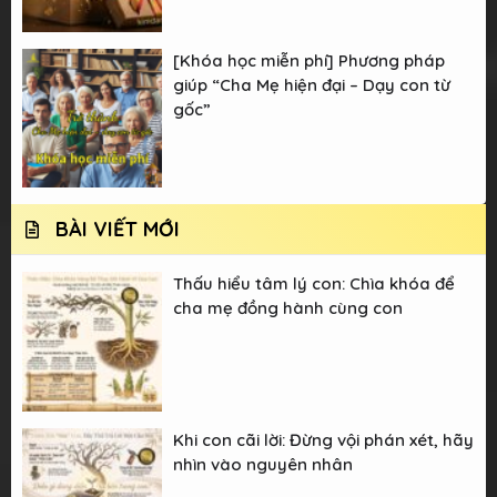
[Khóa học miễn phí] Phương pháp
giúp “Cha Mẹ hiện đại – Dạy con từ
gốc”
BÀI VIẾT MỚI
Thấu hiểu tâm lý con: Chìa khóa để
cha mẹ đồng hành cùng con
Khi con cãi lời: Đừng vội phán xét, hãy
nhìn vào nguyên nhân