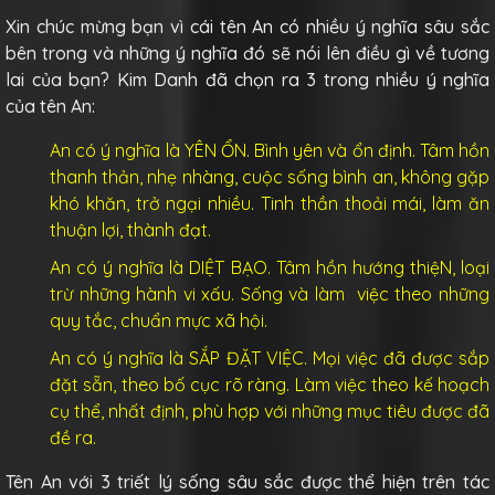
Xin chúc mừng bạn vì cái tên An có nhiều ý nghĩa sâu sắc
bên trong và những ý nghĩa đó sẽ nói lên điều gì về tương
lai của bạn? Kim Danh đã chọn ra 3 trong nhiều ý nghĩa
của tên An:
An có ý nghĩa là YÊN ỔN. Bình yên và ổn định. Tâm hồn
thanh thản, nhẹ nhàng, cuộc sống bình an, không gặp
khó khăn, trở ngại nhiều. Tinh thần thoải mái, làm ăn
thuận lợi, thành đạt.
An có ý nghĩa là DIỆT BẠO. Tâm hồn hướng thiệN, loại
trừ những hành vi xấu. Sống và làm việc theo những
quy tắc, chuẩn mực xã hội.
An có ý nghĩa là SẮP ĐẶT VIỆC. Mọi việc đã được sắp
đặt sẵn, theo bố cục rõ ràng. Làm việc theo kế hoạch
cụ thể, nhất định, phù hợp với những mục tiêu được đã
đề ra.
Tên An với 3 triết lý sống sâu sắc được thể hiện trên tác