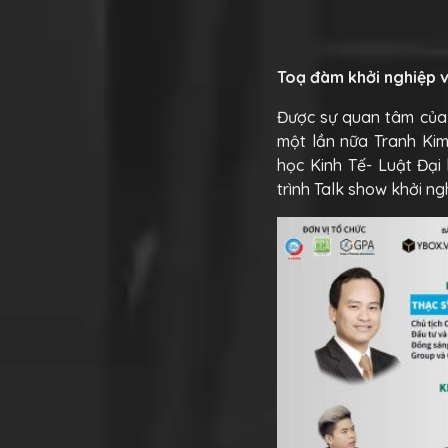
Toạ đàm khởi nghiệp 
Được sự quan tâm của 
một lần nữa Tranh Kim
học Kinh Tế- Luật Đại
trình Talk show khởi n