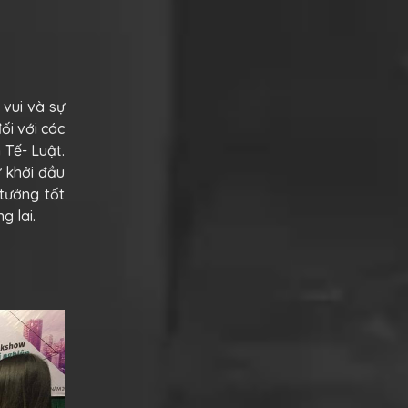
 vui và sự
ối với các
 Tế- Luật.
ự khởi đầu
tưởng tốt
g lai.