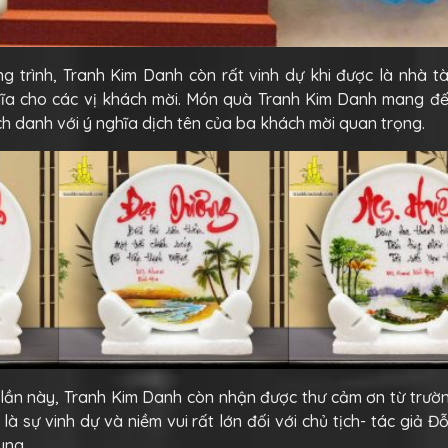
 trình, Tranh Kim Danh còn rất vinh dự khi được là nhà tà
ĩa cho các vị khách mời. Món quà Tranh Kim Danh mang đế
h danh với ý nghĩa dịch tên của ba khách mời quan trọng.
 lần này, Tranh Kim Danh còn nhận được thư cảm ơn từ trườ
 là sự vinh dự và niềm vui rất lớn đối với chủ tịch- tác giả Đ
ung.