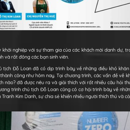
 khởi nghiệp với sự tham gia của các khách mời danh dự, t
h và rất đông các bạn sinh viên.
hủ tịch Đỗ Loan đã có dịp trình bày về những điều khó khă
thành công như hôm nay. Tại chương trình, các vấn đề về k
 nào? đã được nêu ra và giải thích với rất nhiều câu hỏi th
ương trình chủ tịch Đỗ Loan cũng có cơ hội trình bày về nhữ
 Tranh Kim Danh, sự chia sẻ khiến nhiều người thích thú và c