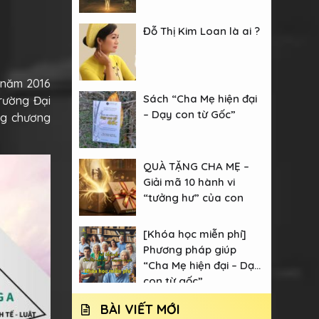
Đỗ Thị Kim Loan là ai ?
 năm 2016
Sách “Cha Mẹ hiện đại
rường Đại
– Dạy con từ Gốc”
ng chương
QUÀ TẶNG CHA MẸ –
Giải mã 10 hành vi
“tưởng hư” của con
[Khóa học miễn phí]
Phương pháp giúp
“Cha Mẹ hiện đại – Dạy
con từ gốc”
BÀI VIẾT MỚI