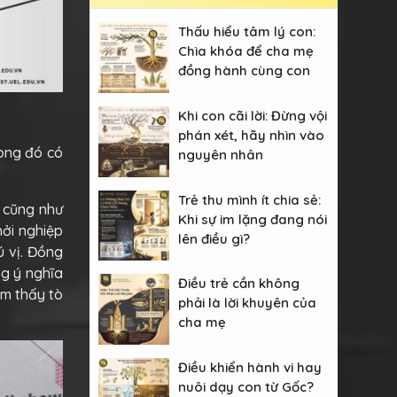
Thấu hiểu tâm lý con:
Chìa khóa để cha mẹ
đồng hành cùng con
Khi con cãi lời: Đừng vội
phán xét, hãy nhìn vào
rong đó có
nguyên nhân
Trẻ thu mình ít chia sẻ:
n cũng như
Khi sự im lặng đang nói
hởi nghiệp
lên điều gì?
ú vị. Đồng
ng ý nghĩa
Điều trẻ cần không
ảm thấy tò
phải là lời khuyên của
cha mẹ
Điều khiển hành vi hay
nuôi dạy con từ Gốc?