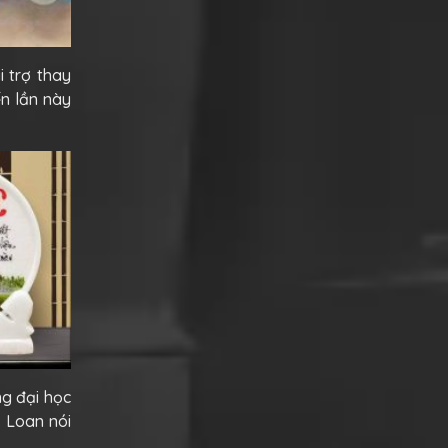
i trợ thay
n lần này
ng đại học
ỗ Loan nói