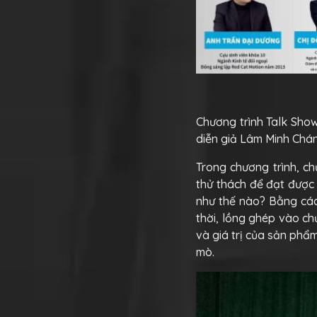
Chương trình Talk Show
diễn giả Lâm Minh Chán
Trong chương trình, c
thử thách để đạt được 
như thế nào? Bằng cách
thời, lồng ghép vào ch
và giá trị của sản phẩm
mò.