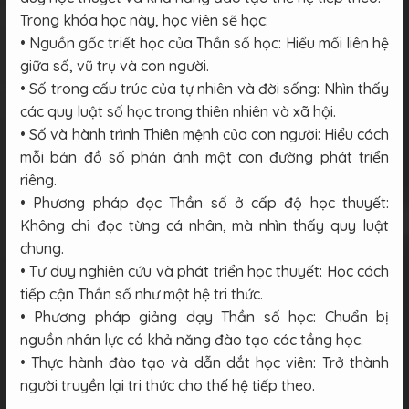
Trong khóa học này, học viên sẽ học:
• Nguồn gốc triết học của Thần số học: Hiểu mối liên hệ
giữa số, vũ trụ và con người.
• Số trong cấu trúc của tự nhiên và đời sống: Nhìn thấy
các quy luật số học trong thiên nhiên và xã hội.
• Số và hành trình Thiên mệnh của con người: Hiểu cách
mỗi bản đồ số phản ánh một con đường phát triển
riêng.
• Phương pháp đọc Thần số ở cấp độ học thuyết:
Không chỉ đọc từng cá nhân, mà nhìn thấy quy luật
chung.
• Tư duy nghiên cứu và phát triển học thuyết: Học cách
tiếp cận Thần số như một hệ tri thức.
• Phương pháp giảng dạy Thần số học: Chuẩn bị
nguồn nhân lực có khả năng đào tạo các tầng học.
• Thực hành đào tạo và dẫn dắt học viên: Trở thành
người truyền lại tri thức cho thế hệ tiếp theo.