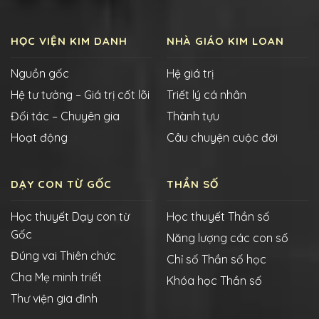
HỌC VIỆN KIM DANH
NHÀ GIÁO KIM LOAN
Nguồn gốc
Hệ giá trị
Hệ tư tưởng – Giá trị cốt lõi
Triết lý cá nhân
Đối tác – Chuyên gia
Thành tựu
Hoạt động
Câu chuyện cuộc đời
DẠY CON TỪ GỐC
THẦN SỐ
Học thuyết Dạy con từ
Học thuyết Thần số
Gốc
Năng lượng các con số
Đúng vai Thiên chức
Chỉ số Thần số học
Cha Mẹ minh triết
Khóa học Thần số
Thư viện gia đình