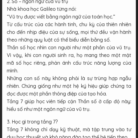
2. Số – ngôn ngữ của vũ trụ
Nhà khoa học Galileo từng nói:
“Vũ trụ được viết bằng ngôn ngữ của toán học.”
Từ cấu trúc của các hành tinh, chu kỳ của thiên nhiên
cho đến nhịp điệu của sự sống, mọi thứ đều vận hành
theo những quy luật có thể biểu diễn bằng số.
Thần số học nhìn con người như một phần của vũ trụ.
Vì vậy, khi con người sinh ra, họ mang theo một mật
mã số học riêng, phản ánh cấu trúc năng lượng của
mình.
Những con số này không phải là sự trùng hợp ngẫu
nhiên. Chúng giống như một hệ ký hiệu giúp chúng ta
đọc được một phần thông điệp của tạo hóa.
Tầng 7 giúp học viên tiếp cận Thần số ở cấp độ này:
hiểu số như một ngôn ngữ của vũ trụ.
3. Học gì trong tầng 7?
Tầng 7 không chỉ dạy kỹ thuật, mà tập trung vào tư
duy học thuyết và khả năng đào tạo thế hệ tiếp theo.