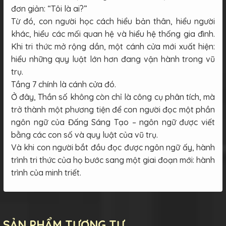
đơn giản: “Tôi là ai?”
Từ đó, con người học cách hiểu bản thân, hiểu người
khác, hiểu các mối quan hệ và hiểu hệ thống gia đình.
Khi tri thức mở rộng dần, một cánh cửa mới xuất hiện:
hiểu những quy luật lớn hơn đang vận hành trong vũ
trụ.
Tầng 7 chính là cánh cửa đó.
Ở đây, Thần số không còn chỉ là công cụ phân tích, mà
trở thành một phương tiện để con người đọc một phần
ngôn ngữ của Đấng Sáng Tạo – ngôn ngữ được viết
bằng các con số và quy luật của vũ trụ.
Và khi con người bắt đầu đọc được ngôn ngữ ấy, hành
trình tri thức của họ bước sang một giai đoạn mới: hành
trình của minh triết.
SẢN PHẨM TƯƠNG TỰ